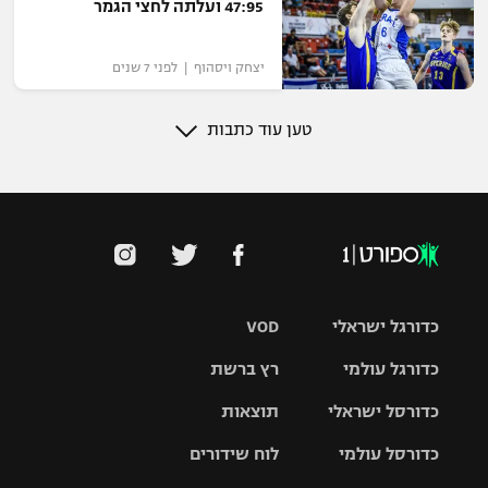
47:95 ועלתה לחצי הגמר
יצחק ויסהוף | לפני 7 שנים
טען עוד כתבות
כדורגל ישראלי
VOD
כדורגל עולמי
רץ ברשת
ליגת העל
כדורסל ישראלי
תוצאות
ליגת
ליגה לאומית
האלופות
כדורסל עולמי
לוח שידורים
ליגת ווינר