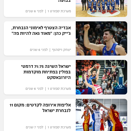
בבועה
רשיון להקרנה פומבית לבית עסק
מערכת ספורט 1 | לפני 6 שנים
הצטרפות לחבילת הערוצים
אבדיה הצטרף לאימוני הנבחרת,
ג'ייק כהן: "מאוד גאה להיות פה"
לוח דרושים – ג'ובנט
תגיות
יצחק ויסהוף | לפני 6 שנים
המגזין
ישראל השיגה 71:75 דרמטי
בפולין בפתיחת מוקדמות
היורובאסקט
מערכת ספורט 1 | לפני 6 שנים
אליפות אירופה לקדטים: מקום 11
לנבחרת ישראל
מערכת ספורט 1 | לפני 7 שנים