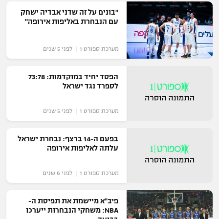
"בונים על זה שדני אבדיה ישחק
"מחצית בשכונה" – פודקאסט
אופניים
עם הנבחרת באליפות אירופה"
ספורט מוטורי
משתתפים וזוכים בפרסים
מערכת ספורט 1 | לפני 5 שנים
כדורמים
תקנון משתתפים וזוכים בפרסים
הפסד יחיד במוקדמות: 73:78
טניס
לספרד נגד ישראל
פוטבול אמריקאי NFL
תקנון עבור פעילות אלקטרה
גיימינג E-Sports
מערכת ספורט 1 | לפני 5 שנים
בייסבול MLB
תקנון עבור פעילות ספורט 1 – "מרלן"
ספורט אתגרי ואקסטרים
בפעם ה-14 ברצף: נבחרת ישראל
תנאי שימוש
עלתה לאליפות אירופה
אומנויות לחימה
מערכת ספורט 1 | לפני 6 שנים
מדיניות פרטיות
גיימינג E-Sports
פיב"א מיישמת את תפיסת ה-
תקנון פעילות ספורט 1
NBA: משחקי הנבחרות ייערכו