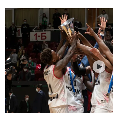
ל אביב
ליגה טורקית
תל אביב
ליגה סינית
חיפה
ליגה ברזילאית
באר שבע
ליגות נוספות
תניה
דה