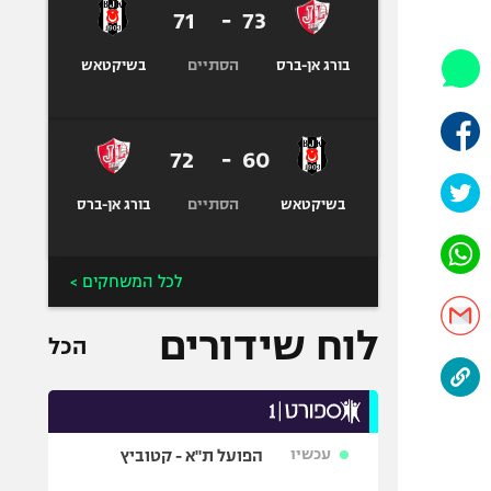
היאבקות WWE
71
-
73
אופניים
הסתיים
בורג אן-ברס
בשיקטאש
ספורט מוטורי
כדורמים
פוטבול אמריקאי NFL
72
-
60
בייסבול MLB
הסתיים
ספורט אתגרי
בשיקטאש
בורג אן-ברס
ואקסטרים
אומנויות לחימה
לכל המשחקים >
גיימינג E-Sports
לוח שידורים
הכל
עכשיו
הפועל ת"א - קטוביץ