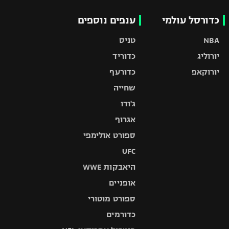
כדורסל עולמי
ענפים נוספים
NBA
טניס
יורוליג
כדוריד
יורוקאפ
כדורעף
שחייה
ג'ודו
אגרוף
ספורט אולימפי
UFC
היאבקות WWE
אופניים
ספורט מוטורי
כדורמים