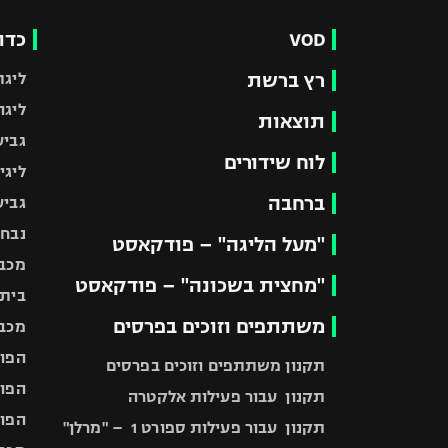
VOD
כדו
רץ ברשת
ליגת
ליגה
תוצאות
גביע
לוח שידורים
ליגי
ברחבה
גביע
נבחר
"מעל הליגה" – פודקאסט
מכבי
"מחצית בשכונה" – פודקאסט
בית"
משתתפים וזוכים בפרסים
מכבי
הפוע
תקנון משתתפים וזוכים בפרסים
הפוע
תקנון עבור פעילות אלקטרה
הפוע
תקנון עבור פעילות ספורט 1 – "מרלן"