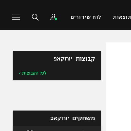
וצאות
לוח שידורים
כדורסל עולמי
ענפים נוספים
קבוצות
יורוקאפ
NBA
טניס
יורוליג
כדוריד
לכל הקבוצות >
יורוקאפ
כדורעף
שחייה
ג'ודו
אגרוף
ספורט אולימפי
משחקים
יורוקאפ
UFC