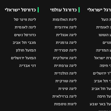
רגל ישראלי
כדורגל עולמי
כדורסל ישראלי
 העל
ליגת האלופות
ליגת ווינר סל
 לאומית
ליגה אירופית
ליגה לאומית
 הטוטו
ליגה אנגלית
כדורסל נשים
ונרים
ליגה גרמנית
מכבי תל אביב
 המדינה
ליגה ספרדית
הפועל חולון
ת ישראל
ליגה איטלקית
הפועל ירושלים
 חיפה
ליגה צרפתית
דני אבדיה
ר ירושלים
ליגה הולנדית
 תל אביב
ליגה טורקית
ל תל אביב
ליגה סינית
ל חיפה
ליגה ברזילאית
ל באר שבע
ליגות נוספות