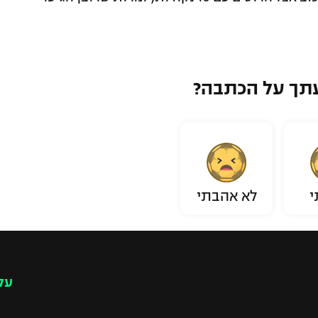
תך על הכתבה?
י
לא אהבתי
עק