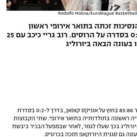
Rodolfo Molina/Euroleague Basketball
סיכות זכתה בתואר אירופי ראשון
בתולדותיה לאחר שהשלימה 0:2 בסדרה על הרוסים. רוב גריי כיכב עם 25
בעונה הבאה ביורוליג
מונאקו זכתה הערב (שישי) ביורוקאפ לאחר 83:86 בחוץ על אוניקס קאזאן, בדרך ל-0:2 בסדרת
ייה ראשונה בתולדותיה בתואר אירופי. שתי הקבוצות
ורוליג בכך שעלו לגמר, לאחר שבמפעל הבכיר ביבשת
ונה גם סגנית היורוקאפ תזכה בכרטיס.