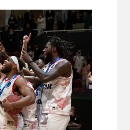
משתתפים וזוכים בפרסים
מכבי ת
הפועל 
תקנון משתתפים וזוכים בפרסים
הפועל 
תקנון עבור פעילות אלקטרה
הפועל 
תקנון עבור פעילות ספורט 1 – "מרלן"
מכבי נ
טניס
בני יהו
גיימינג E-Sports
תנאי שימוש
מדיניות פרטיות
תקנון פעילות ספורט 1
רשיון להקרנה פומבית לבית עסק
הצטרפות לחבילת הערוצים
לוח דרושים – ג'ובנט
תגיות