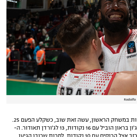
Rodolfo 
רוב גריי, שהוביל את המנצחת עם 23 נקודות במשחק הראשון, עשה זאת שוב, כשקלע הפעם 25.
ג'יי ג'יי אובריאן הוסיף 16. אצל המפסידה, ג'ון בראון הוביל עם 16 נקודות, 13 לג'ורדן תאודור. ה-
MVP של המפעל, ג'מאר סמית', המשיך לאכזב אצל הרוסים עם 10 נקודות, למרות שרובן הגיעו