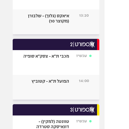
13:20
איאקס (גלוך) - שלבורן
(מקוצר 10)
עכשיו
מכבי ת"א - צסק"א סופיה
14:00
הפועל ת"א - קטוביץ
עכשיו
טוונטה (למקין) -
דונאיסקה סטרדה