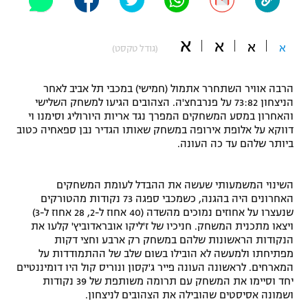
"מחצית בשכונה" – פודקאסט
אופניים
א
א
א
א
(גודל טקסט)
ספורט מוטורי
משתתפים וזוכים בפרסים
הרבה אוויר השתחרר אתמול (חמישי) במכבי תל אביב לאחר
כדורמים
הניצחון 73:82 על פנרבחצ'ה. הצהובים הגיעו למשחק השלישי
תקנון משתתפים וזוכים בפרסים
טניס
והאחרון במסע המשחקים המפרך נגד אריות היורוליג וסימנו וי
פוטבול אמריקאי NFL
דווקא על אלופת אירופה במשחק שאותו הגדיר נבן ספאחיה כטוב
תקנון עבור פעילות אלקטרה
ביותר שלהם עד כה העונה.
גיימינג E-Sports
בייסבול MLB
תקנון עבור פעילות ספורט 1 – "מרלן"
השינוי המשמעותי שעשה את ההבדל לעומת המשחקים
ספורט אתגרי ואקסטרים
האחרונים היה בהגנה, כשמכבי ספגה 73 נקודות מהטורקים
תנאי שימוש
שנעצרו על אחוזים נמוכים מהשדה (40 אחוז ל-2, 28 אחוז ל-3)
אומנויות לחימה
ויצאו מתכנית המשחק. חניכיו של ז'ליקו אובראדוביץ' קלעו את
הנקודות הראשונות שלהם במשחק רק ארבע וחצי דקות
מדיניות פרטיות
מפתיחתו ולמעשה לא הובילו בשום שלב של ההתמודדות על
גיימינג E-Sports
המארחים. לראשונה העונה פייר ג'קסון ונוריס קול היו דומיננטיים
יחד וסיימו את המשחק עם תרומה משותפת של 39 נקודות
תקנון פעילות ספורט 1
ושמונה אסיסטים שהובילה את הצהובים לניצחון.