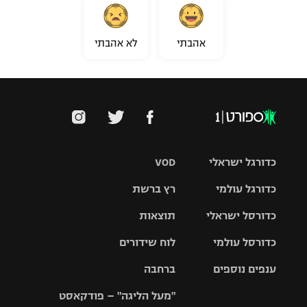
אהבתי
לא אהבתי
כדורגל ישראלי
VOD
כדורגל עולמי
רץ ברשת
ליגת העל
כדורסל ישראלי
תוצאות
ליגת
ליגה לאומית
האלופות
כדורסל עולמי
לוח שידורים
ליגת ווינר
סל
גביע הטוטו
ענפים נוספים
ברחבה
ליגה
NBA
אירופית
"מעל הליגה" – פודקאסט
ליגה לאומית
ליגיונרים
טניס