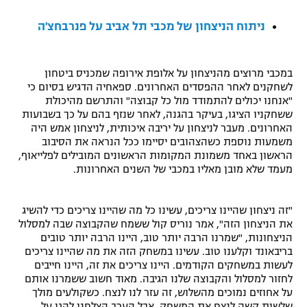
רשיון להקרנה פומבית לבית עסק
ניתוח הניצחון של מכבי תל אביב על פנרבחצ'ה
הצטרפות לחבילת הערוצים
במכבי מרוצים מהניצחון על אלופת אירופה שמכניס ביטחון
לוח דרושים – ג'ובנט
לשחקנים לאחר ההפסדים האחרונים. ספאחיה הדגיש בסיום כי
"אנחנו יכולים להתמודד מול כל קבוצה" והתרשם מהיכולת
ששחקניו הציגו, בעיקר בהגנה, לאחר שנזף בהם על כך בשבועות
תגיות
האחרונים. מעבר לניצחון על יריבה איכותית, לניצחון אמש היה
משמעות נוספת כשהצהובים יסיימו ככל הנראה את הסיבוב
המגזין
הראשון באחד משמונת המקומות הראשונים המובילים לפלייאוף,
מעמד שלא מובן מאליו במכבי של השנים האחרונות.
"זה ניצחון שהיינו צריכים, עשינו כל מה שהיינו צריכים כדי להשיג
את הניצחון הזה", אמר נוריס קול ששמח שהקבוצה שבה למסלול
הניצחונות, "שמרנו הרבה יותר טוב, היינו הרבה יותר טובים
בריבאונד וקלענו טוב. עשינו במשחק הזה את מה שהיינו צריכים
לעשות במשחקים הקודמים. היינו צריכים את זה, היינו חייבים
לחזור למסלול והקבוצה שלנו הגיבה. מאוד חשוב ששמרנו אותם
על אחוזים נמוכים מהשלוש, זה עזר לנו לנצח. כשקולעים מולך
שלשות קשה לנצח את המשחק, אבל הערב הצלחנו להגן על