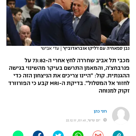
כדורסל נשים
נבחרת ישראל
יורוליג
ליגה ספרדית
טניס
VOD
מכבי תל אביב
מכבי חיפה
יורוקאפ
ליגה איטלקית
כדוריד
הפועל חולון
בית"ר ירושלים
רץ ברשת
ליגה צרפתית
כדורעף
נבן ספאחיה עם ז'ליקו אובראדוביץ'
|
עדי אבישי
הפועל ירושלים
מכבי תל אביב
ליגה הולנדית
מכבי תל אביב שחררה לחץ אחרי ה-73:82 על
שחייה
תוצאות
דני אבדיה
הפועל תל אביב
פנרבחצ'ה, והמאמן התרשם בעיקר מהשינוי בגישה
ליגה טורקית
ההגנתית. קול: "היינו צריכים את הניצחון הזה כדי
ג'ודו
הפועל חיפה
לוח שידורים
לחזור אל המסלול". בדיקת ה-MRI קבע כי הפורוורד
ליגה סינית
אגרוף
זקוק למנוחה
הפועל באר שבע
ליגה ברזילאית
ברחבה
ספורט אולימפי
מכבי נתניה
רוני כהן
ליגות נוספות
UFC
יום שישי, 07:41, 22.12.17
"מעל הליגה" – פודקאסט
בני יהודה
היאבקות WWE