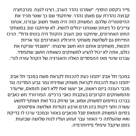
פייר ג'קסון הוסיף: "שמרנו נהדר הערב, רצינו לנצח. פנרבחצ'ה
קבוצה נהדרת עם מאמן נהדר. שיחקתי שם כך שאני מכיר את
ההיסטוריה שלהם. המשחק הזה היה מאוד חשוב עבורנו, אנחנו
צריכים כל ניצחון שאנחנו יכולים להשיג. לא שיחקנו טוב במשחקי
החוץ האחרונים, שיחקנו טוב הערב והקהל היה בונוס גדול". הרכז
התייחס גם לשלושת משחקי היורוליג האחרונים נגד אריות
היבשת, משחקים אותם הוא חשב שינצחו: "חשבתי שניקח את
כולם, אתה לא יכול להגיע למשחקים כשאתה חושב שתפסיד.
עברנו שינוי מאז ההפסדים האלה והאנרגיה של הקהל עזרה לנו".
במכבי תל אביב יתפנו כעת להכנות לקראת משח במכבי תל אביב
יתפנו כעת להכנות לקראת משחק שמינית גמר גביע המדינה נגד
מכבי רעננה ביום ראשון, אך יעשו זאת ללא דשון תומאס, שייעדר
מהמשחקים הקרובים בעקבות כאבי ברכיים. הפורוורד חש כאבים
בברכו בחימום למשחק אמש, אך שיחק בכל זאת ושותף לתשע
עשרה וחצי דקות בהן תרם ארבע נקודות ושלושה אסיסטים.
בסיום המשחק תומאס סבל מכאבים באזור ובמכבי ערכו לו בדיקת
MRI שהעלתה כי האזור עבר זעזוע ועליו לנוח שלושה שבועות
בזמן שיקבל טיפולי פיזיותרפיה.