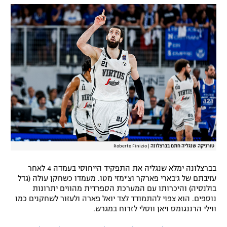
רשיון להקרנה פומבית לבית עסק
הצטרפות לחבילת הערוצים
לוח דרושים – ג'ובנט
תגיות
המגזין
טורניקה שנגליה חתם בברצלונה
|
Roberto Finizio
בברצלונה ימלא שנגליה את התפקיד הייחוסי בעמדה 4 לאחר
עזיבתם של ג'בארי פארקר וצ'ימזי מטו. מעמדו כשחקן עולה (גדל
בולנסיה) והיכרותו עם המערכת הספרדית מהווים יתרונות
נוספים. הוא צפוי להתמודד לצד יואל פארה ולעזור לשחקנים כמו
ווילי הרננגומס ויאן ווסלי לזרוח במגרש.