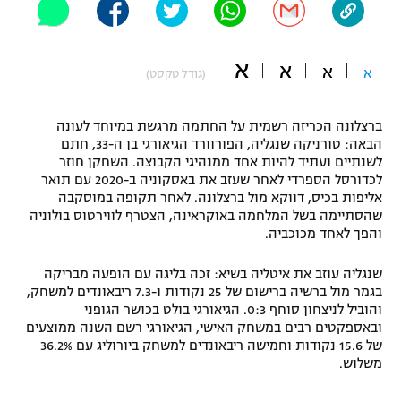
"מחצית בשכונה" – פודקאסט
אופניים
א
א
א
א
(גודל טקסט)
ספורט מוטורי
משתתפים וזוכים בפרסים
כדורמים
ברצלונה הכריזה רשמית על החתמה מרגשת במיוחד לעונה
תקנון משתתפים וזוכים בפרסים
טניס
הבאה: טורניקה שנגליה, הפורוורד הגיאורגי בן ה-33, חתם
לשנתיים ועתיד להיות אחד ממנהיגי הקבוצה. השחקן חוזר
פוטבול אמריקאי NFL
תקנון עבור פעילות אלקטרה
לכדורסל הספרדי לאחר שעזב את באסקוניה ב-2020 עם תואר
אליפות בכיס, דווקא מול ברצלונה. לאחר תקופה במוסקבה
גיימינג E-Sports
בייסבול MLB
שהסתיימה בשל המלחמה באוקראינה, הצטרף לווירטוס בולוניה
תקנון עבור פעילות ספורט 1 – "מרלן"
והפך לאחד מכוכביה.
ספורט אתגרי ואקסטרים
תנאי שימוש
שנגליה עוזב את איטליה בשיא: זכה בליגה עם הופעה מבריקה
בגמר מול ברשיה ברישום של 25 נקודות ו-7.3 ריבאונדים למשחק,
אומנויות לחימה
והוביל לניצחון סוחף 0:3. הגיאורגי בולט בכושר הגופני
מדיניות פרטיות
ובאספקטים רבים במשחק האישי, הגיאורגי רשם השנה ממוצעים
גיימינג E-Sports
של 15.6 נקודות וחמישה ריבאונדים למשחק ביורוליג עם 36.2%
משלוש.
תקנון פעילות ספורט 1