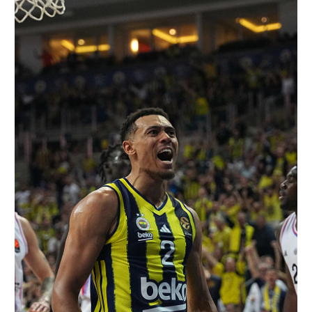
רשיון להקרנה פומבית לבית עסק
הצטרפות לחבילת הערוצים
לוח דרושים – ג'ובנט
תגיות
המגזין