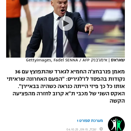
כדורסל נשים
נבחרת ישראל
יורוליג
ליגה ספרדית
טניס
VOD
מכבי תל אביב
מכבי חיפה
יורוקאפ
ליגה איטלקית
כדוריד
הפועל חולון
בית"ר ירושלים
רץ ברשת
ליגה צרפתית
כדורעף
הפועל ירושלים
מכבי תל אביב
ליגה הולנדית
שחייה
תוצאות
שאראס
|
אימג'בנק GettyImages, Fadel SENNA / AFP
דני אבדיה
הפועל תל אביב
ליגה טורקית
מאמן פנרבחצ'ה החמיא לגארד שהתפוצץ עם 36
ג'ודו
הפועל חיפה
נקודות בהפסד לז'לגיריס: "הפעם האחרונה שראיתי
לוח שידורים
ליגה סינית
אותו כל כך פיזי הייתה כנראה כשהיה בבאיירן".
אגרוף
הפועל באר שבע
האקס השני של מכבי ת"א קרוב לחזרה מהפציעה
ליגה ברזילאית
ברחבה
הקשה
ספורט אולימפי
מכבי נתניה
ליגות נוספות
UFC
"מעל הליגה" – פודקאסט
בני יהודה
מערכת ספורט 1
היאבקות WWE
שבת, 09:15, 04.10.25