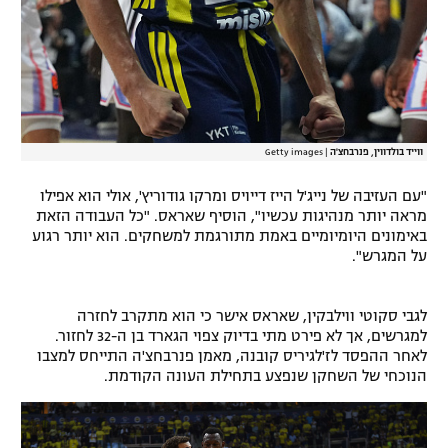
ווייד בולדווין, פנרבחצ'ה
|
Getty images
"עם העזיבה של נייג'ל הייז דייויס ומרקו גודוריץ', אולי הוא אפילו
מראה יותר מנהיגות עכשיו", הוסיף שאראס. "כל העבודה הזאת
באימונים היומיומיים באמת מתורגמת למשחקים. הוא יותר רגוע
על המגרש".
לגבי סקוטי ווילבקין, שאראס אישר כי הוא מתקרב לחזרה
למגרשים, אך לא פירט מתי בדיוק צפוי הגארד בן ה-32 לחזור.
לאחר ההפסד לז'לגיריס קובנה, מאמן פנרבחצ'ה התייחס למצבו
הנוכחי של השחקן שנפצע בתחילת העונה הקודמת.