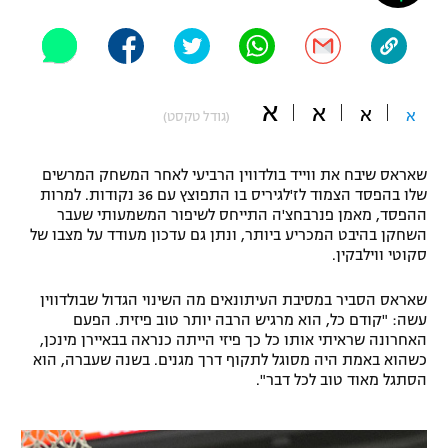
"מחצית בשכונה" – פודקאסט
אופניים
ספורט מוטורי
משתתפים וזוכים בפרסים
א
א
א
א
(גודל טקסט)
כדורמים
תקנון משתתפים וזוכים בפרסים
טניס
שאראס שיבח את ווייד בולדווין הרביעי לאחר המשחק המרשים
פוטבול אמריקאי NFL
שלו בהפסד הצמוד לז'לגיריס בו התפוצץ עם 36 נקודות. למרות
תקנון עבור פעילות אלקטרה
ההפסד, מאמן פנרבחצ'ה התייחס לשיפור המשמעותי שעבר
גיימינג E-Sports
בייסבול MLB
השחקן בהיבט המכריע ביותר, ונתן גם עדכון מעודד על מצבו של
תקנון עבור פעילות ספורט 1 – "מרלן"
סקוטי ווילבקין.
ספורט אתגרי ואקסטרים
תנאי שימוש
שאראס הסביר במסיבת העיתונאים מה השינוי הגדול שבולדווין
עשה: "קודם כל, הוא מרגיש הרבה יותר טוב פיזית. הפעם
אומנויות לחימה
האחרונה שראיתי אותו כל כך פיזי הייתה כנראה בבאיירן מינכן,
כשהוא באמת היה מסוגל לתקוף דרך מגנים. בשנה שעברה, הוא
מדיניות פרטיות
גיימינג E-Sports
הסתגל מאוד טוב לכל דבר".
תקנון פעילות ספורט 1