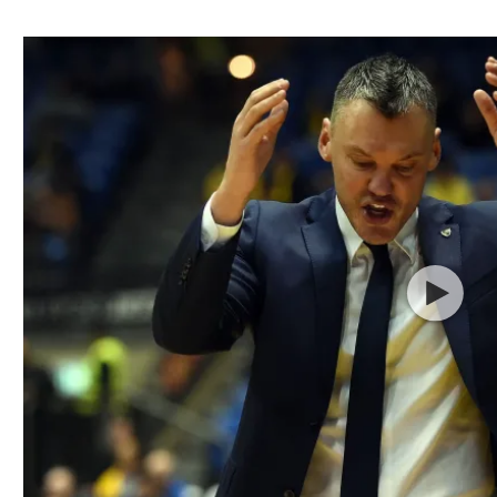
ל אביב
ליגה טורקית
תל אביב
ליגה סינית
חיפה
ליגה ברזילאית
באר שבע
ליגות נוספות
תניה
דה