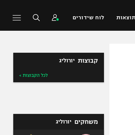
וצאות
לוח שידורים
כדורסל עולמי
ענפים נוספים
קבוצות
יורוליג
NBA
טניס
יורוליג
כדוריד
לכל הקבוצות >
יורוקאפ
כדורעף
שחייה
ג'ודו
אגרוף
ספורט אולימפי
משחקים
יורוליג
UFC