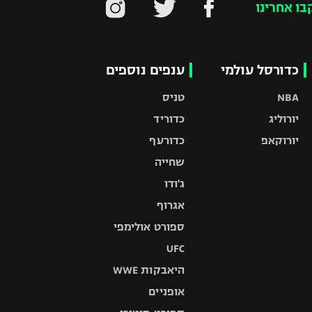
בו אחרינו
כדורסל עולמי
ענפים נוספים
NBA
טניס
יורוליג
כדוריד
יורוקאפ
כדורעף
שחייה
ג'ודו
אגרוף
ספורט אולימפי
UFC
היאבקות WWE
אופניים