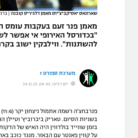
המגזין
שארונאס יאסיקביצ'יוס מאמן ז'לגיריס קובנה
|
ברני
מאמן פנר זעם בעקבות עומס ה
להשתנות". ווילבקין ישוב בקרו
מערכת ספורט 1
יום רביעי, 09:43, 24.12.25
בזמן שווייד בולדווין היה האיש של הדקו