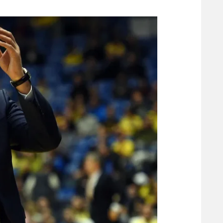
משתתפים וזוכים בפרסים
מכבי ת
הפועל 
תקנון משתתפים וזוכים בפרסים
הפועל 
תקנון עבור פעילות אלקטרה
הפועל 
תקנון עבור פעילות ספורט 1 – "מרלן"
מכבי נ
טניס
בני יהו
גיימינג E-Sports
תנאי שימוש
מדיניות פרטיות
תקנון פעילות ספורט 1
רשיון להקרנה פומבית לבית עסק
הצטרפות לחבילת הערוצים
לוח דרושים – ג'ובנט
תגיות