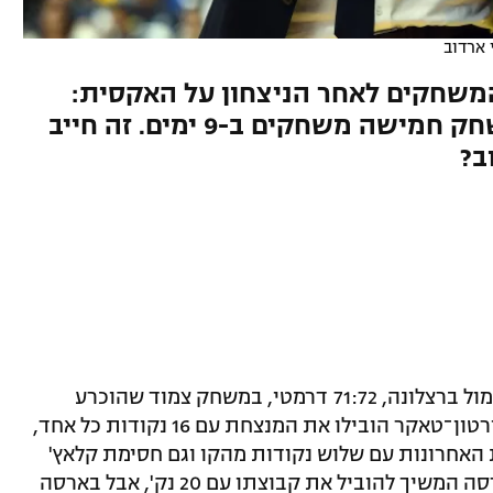
 ארדוב
משחקים לאחר הניצחון על האקסית:
"בכדורסל האירופי אי אפשר לשחק חמישה משחקים ב-9 ימים. זה חייב
ב?
פנרבחצ'ה רשמה אתמול ניצחון יקר (11:6) מול ברצלונה, 71:72 דרמטי, במשחק צמוד שהוכרע
בשניות הסיום. טאריק ביברוביץ' וטיילן הורטון־טאקר הובילו את המנצחת עם 16 נקודות כל אחד,
ת האחרונות עם שלוש נקודות מהקו וגם חסימת קלאץ'
על קווין פאנטר עם הבאזר. מנגד כוכב בארסה המשיך להוביל את קבוצתו עם 20 נק', אבל בארסה