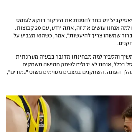
סיקביצ'יוס בחר להפנות את הזרקור דווקא לעומס
השוחק ביורוליג: "מצד אחד, אנחנו מבינים למה אנחנו עושים את זה, אתה יודע, עם 20 קבוצות.
ברור שמשהו צריך להיעשות", אמר, כשהוא מצביע על
קנים.
שיך והסביר למה מבחינתו מדובר בבעיה מערכתית
סל בכלל, אנחנו לא יכולים לשחק חמישה משחקים
לך העונה. השחקנים במצבים מסוימים פשוט "גמורים",