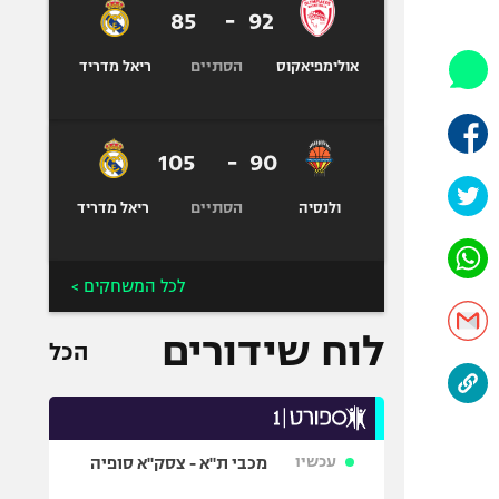
היאבקות WWE
85
-
92
אופניים
הסתיים
אולימפיאקוס
ריאל מדריד
ספורט מוטורי
כדורמים
פוטבול אמריקאי NFL
105
-
90
בייסבול MLB
הסתיים
ספורט אתגרי
ולנסיה
ריאל מדריד
ואקסטרים
אומנויות לחימה
לכל המשחקים >
גיימינג E-Sports
לוח שידורים
הכל
עכשיו
מכבי ת"א - צסק"א סופיה