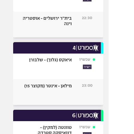
22:30
בית"ר ירושלים - אוסטריה
וינה
עכשיו
איאקס (גלוך) - שלבורן
ישיר
23:00
מילאן - אינטר (מקוצר 15)
עכשיו
טוונטה (למקין) -
דונאיסקה סטרדה