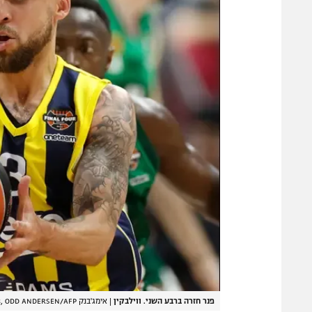
פנר חזרה ברבע השני. ווילבקין
|
אימג'בנק GettyImages, ODD ANDERSEN/AFP