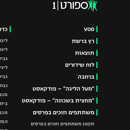
VOD
כדו
רץ ברשת
ליגת
ליגה
תוצאות
גביע
לוח שידורים
ליגי
ברחבה
גביע
נבחר
"מעל הליגה" – פודקאסט
מכבי
"מחצית בשכונה" – פודקאסט
בית"
משתתפים וזוכים בפרסים
מכבי
הפוע
תקנון משתתפים וזוכים בפרסים