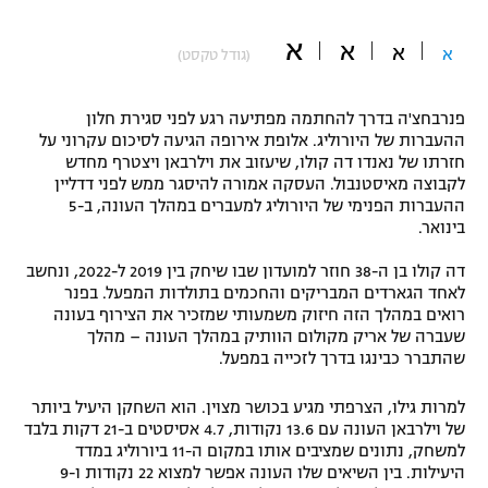
"מחצית בשכונה" – פודקאסט
א
אופניים
א
א
א
(גודל טקסט)
ספורט מוטורי
משתתפים וזוכים בפרסים
פנרבחצ'ה בדרך להחתמה מפתיעה רגע לפני סגירת חלון
ההעברות של היורוליג. אלופת אירופה הגיעה לסיכום עקרוני על
כדורמים
חזרתו של נאנדו דה קולו, שיעזוב את וילרבאן ויצטרף מחדש
תקנון משתתפים וזוכים בפרסים
טניס
לקבוצה מאיסטנבול. העסקה אמורה להיסגר ממש לפני דדליין
פוטבול אמריקאי NFL
ההעברות הפנימי של היורוליג למעברים במהלך העונה, ב-5
תקנון עבור פעילות אלקטרה
בינואר.
גיימינג E-Sports
בייסבול MLB
תקנון עבור פעילות ספורט 1 – "מרלן"
דה קולו בן ה-38 חוזר למועדון שבו שיחק בין 2019 ל-2022, ונחשב
לאחד הגארדים המבריקים והחכמים בתולדות המפעל. בפנר
ספורט אתגרי ואקסטרים
רואים במהלך הזה חיזוק משמעותי שמזכיר את הצירוף בעונה
תנאי שימוש
שעברה של אריק מקולום הוותיק במהלך העונה – מהלך
אומנויות לחימה
שהתברר כבינגו בדרך לזכייה במפעל.
מדיניות פרטיות
למרות גילו, הצרפתי מגיע בכושר מצוין. הוא השחקן היעיל ביותר
גיימינג E-Sports
של וילרבאן העונה עם 13.6 נקודות, 4.7 אסיסטים ב-21 דקות בלבד
למשחק, נתונים שמציבים אותו במקום ה-11 ביורוליג במדד
תקנון פעילות ספורט 1
היעילות. בין השיאים שלו העונה אפשר למצוא 22 נקודות ו-9