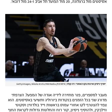
אסיסטים מול ברצלונה, 20 מול הפועל תל אביב ו-24 מול דובאי.
רשיון להקרנה פומבית לבית עסק
הצטרפות לחבילת הערוצים
לוח דרושים – ג'ובנט
תגיות
המגזין
יוסיף ניסיון ואיכות בקו האחורי. דה קולו
|
אימג'בנק GettyImages, Nikola Krstic/MB Media
מעבר למספרים, פנר מחזירה לידיה אגדה של המפעל. הצרפתי
מדורג שני בכל הזמנים בנקודות ביורוליג ותשיעי באסיסטים. הוא
צפוי להצטרף לקו אחורי עמוס בראשות וייד בולדווין וסקוטי
ווילבקין, ולהוסיף ניסיון, קור רוח והחלטות גדולות לקראת החצי