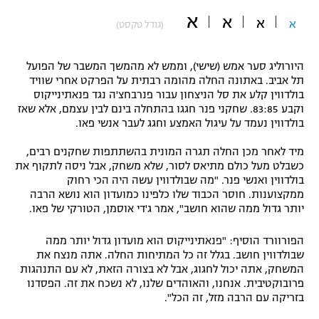
א
"מחצית בשכונה" – פודקאסט
א
א
א
(גודל טקסט)
אופניים
ספורט מוטורי
משתתפים וזוכים בפרסים
היורוליג סער אמש (שישי), וממש לא מהמשך המשבר של הפועל
תל אביב. באתונה החלה מהומה רבתית על הפרקט אחרי שוויד
בולדווין קלע את סל הניצחון עבור פנרבחצ'ה נגד פנאתינייקוס
כדורמים
תקנון משתתפים וזוכים בפרסים
וקבע 83:85. שחקני פנר חגגו בהתחלה בינם לבין עצמם, אלא שאז
טניס
בולדווין נעמד על עיגול האמצע וחגג לעבר אנשי פאו.
פוטבול אמריקאי NFL
תקנון עבור פעילות אלקטרה
מיד לאחר מכן החלה תגרה המונית בהשתתפות שחקנים רבים,
גיימינג E-Sports
בייסבול MLB
כשבלט מעל כולם מתיאס לסור, שלא משחק, אבל ניסה לתקוף את
תקנון עבור פעילות ספורט 1 – "מרלן"
בולדווין ואנשי פנר. "מה שבולדווין עשה היה הכי רחוק
ממקצוענות. חוסר הכבוד שלו כלפינו כמועדון הוא נושא הרבה
ספורט אתגרי ואקסטרים
יותר גדול ממה שהוא חושב", אמר ג'די אוסמן, הטורקי של פאו.
תנאי שימוש
אומנויות לחימה
הפורוורד הוסיף: "פנאתינייקוס הוא מועדון גדול יותר ממה
שבולדווין חושב. בגלל זה כל המתיחות החלה. אתה מנצח את
מדיניות פרטיות
גיימינג E-Sports
המשחק, אתה יכול לחגוג, אבל לא בצורה הזאת, לא עם התנהגות
פרובוקטיבית. אנחנו, והאוהדים שלנו, לא נשכח את זה. הפסדנו
בזריקה עם הרבה מזל, זה הכל".
תקנון פעילות ספורט 1