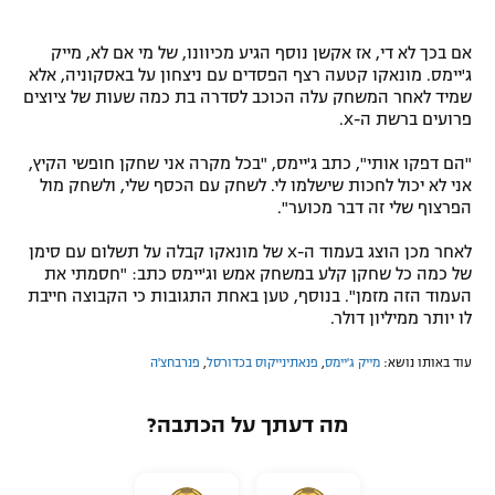
אם בכך לא די, אז אקשן נוסף הגיע מכיוונו, של מי אם לא, מייק
ג'יימס. מונאקו קטעה רצף הפסדים עם ניצחון על באסקוניה, אלא
שמיד לאחר המשחק עלה הכוכב לסדרה בת כמה שעות של ציוצים
פרועים ברשת ה-X.
"הם דפקו אותי", כתב ג'יימס, "בכל מקרה אני שחקן חופשי הקיץ,
אני לא יכול לחכות שישלמו לי. לשחק עם הכסף שלי, ולשחק מול
הפרצוף שלי זה דבר מכוער".
לאחר מכן הוצג בעמוד ה-X של מונאקו קבלה על תשלום עם סימן
של כמה כל שחקן קלע במשחק אמש וג'יימס כתב: "חסמתי את
העמוד הזה מזמן". בנוסף, טען באחת התגובות כי הקבוצה חייבת
לו יותר ממיליון דולר.
עוד באותו נושא:
מייק ג'יימס
,
פנאתינייקוס בכדורסל
,
פנרבחצ'ה
מה דעתך על הכתבה?