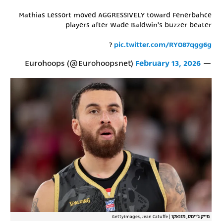
רשיון להקרנה פומבית לבית עסק
Mathias Lessort moved AGGRESSIVELY toward Fenerbahce
players after Wade Baldwin's buzzer beater
הצטרפות לחבילת הערוצים
?
pic.twitter.com/RYO87qgg6g
לוח דרושים – ג'ובנט
February 13, 2026
— Eurohoops (@Eurohoopsnet)
תגיות
המגזין
מייק ג'יימס, מונאקו
|
GettyImages, Jean Catuffe