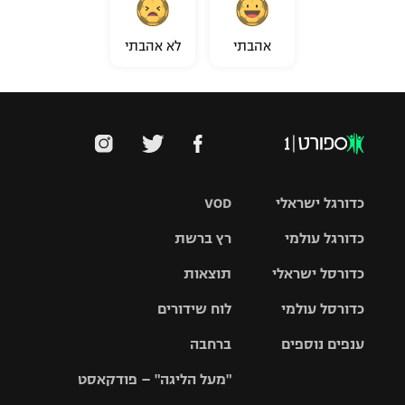
אהבתי
לא אהבתי
כדורגל ישראלי
VOD
כדורגל עולמי
רץ ברשת
ליגת העל
כדורסל ישראלי
תוצאות
ליגת
ליגה לאומית
האלופות
כדורסל עולמי
לוח שידורים
ליגת ווינר
סל
גביע הטוטו
ענפים נוספים
ברחבה
ליגה
NBA
אירופית
"מעל הליגה" – פודקאסט
ליגה לאומית
ליגיונרים
טניס
יורוליג
ליגה אנגלית