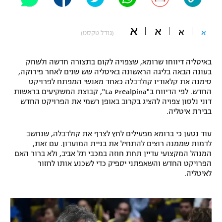
"מחצית בשכונה" – פודקאסט
אופניים
א
א
א
א
(גודל טקסט)
ספורט מוטורי
משתתפים וזוכים בפרסים
באיטליה דיווחו שרומא, שצפויה לקום בתצורה חדשה ולשחק
כדורמים
בעונה הבאה בליגה הראשונה באיטליה שש שנים לאחר פירוקה,
תקנון משתתפים וזוכים בפרסים
טניס
סימנה את קלאודיו קולדבלה כאחד מאנשי המפתח לפרויקט
פוטבול אמריקאי NFL
החדש. לפי הדיווח ב"La Prealpina", קבוצת המשקיעים בראשות
תקנון עבור פעילות אלקטרה
דוני נלסון צפויה להציג בקרוב באופן רשמי את הפרויקט החדש
בבירת איטליה.
גיימינג E-Sports
בייסבול MLB
תקנון עבור פעילות ספורט 1 – "מרלן"
עוד נטען כי ברומא מפעילים לחץ לצרף את קולדבלה, שנחשב
ספורט אתגרי ואקסטרים
לדמות שממנה רוצים להתחיל את בניית המועדון. עם זאת,
תנאי שימוש
המנהל המקצועי עדיין תחת חוזה במכבי תל אביב, ולא ברור האם
אומנויות לחימה
הפרויקט החדש והשאפתני יספיק כדי לשכנע אותו לחזור
לאיטליה.
מדיניות פרטיות
גיימינג E-Sports
תקנון פעילות ספורט 1