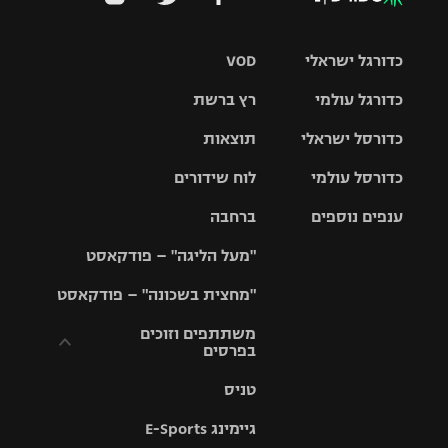
כדורגל ישראלי
VOD
כדורגל עולמי
רץ ברשת
ליגת העל
כדורסל ישראלי
תוצאות
ליגת
ליגה לאומית
האלופות
כדורסל עולמי
לוח שידורים
ליגת ווינר
סל
גביע הטוטו
ענפים נוספים
ברחבה
ליגה
NBA
אירופית
"מעל הליגה" – פודקאסט
ליגה לאומית
ליגיונרים
טניס
יורוליג
ליגה אנגלית
"מחצית בשכונה" – פודקאסט
כדורסל נשים
גביע המדינה
כדוריד
יורוקאפ
ליגה גרמנית
משתתפים וזוכים
בפרסים
מכבי תל
נבחרת
כדורעף
אביב
ישראל
ליגה
טניס
ספרדית
תקנון משתתפים
שחייה
הפועל חולון
מכבי חיפה
וזוכים בפרסים
גיימינג E-Sports
ליגה