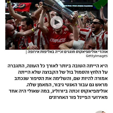
כדורסל נשים
נבחרת ישראל
יורוליג
ליגה ספרדית
טניס
VOD
מכבי תל אביב
מכבי חיפה
יורוקאפ
ליגה איטלקית
כדוריד
הפועל חולון
בית"ר ירושלים
רץ ברשת
ליגה צרפתית
כדורעף
הפועל ירושלים
מכבי תל אביב
ליגה הולנדית
שחייה
תוצאות
אוהדי אולימפיאקוס חוגגים זכייה באליפות אירופה
|
דני אבדיה
הפועל תל אביב
GettyImages
ליגה טורקית
ג'ודו
היא הייתה הטובה ביותר לאורך כל העונה, התגברה
הפועל חיפה
לוח שידורים
על הלחץ והסמול בול של הקבוצה שלא הייתה
ליגה סינית
אגרוף
אמורה להיות שם, והשלימה את הסיפור שנכתב
הפועל באר שבע
ליגה ברזילאית
מראש גם עבור האנטי גיבור, המאמן שלה.
ברחבה
ספורט אולימפי
אולימפיאקוס זכתה ביורוליג, במה שאולי היה אחד
מכבי נתניה
ליגות נוספות
מאירועי הפיינל פור האחרונים
UFC
"מעל הליגה" – פודקאסט
בני יהודה
היאבקות WWE