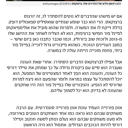
רבע ראשון חלש של החניכים שלו. ברצוקאס
|
אימג'בנק GettyImages
אם יש מישהו שהדברים לא נוטים להסתדר לו, זה יורגוס
ברצוקאס. הרי הוא כבר שומע שנתיים שואסיליס ספאנוליס דופק
בדלת וייקח לו את המשרה. ולמרות שהוא מוביל את אולימפיאקוס
לפיינל פור חמישי ברציפות, הוא לא הצליח לשחזר את ההישג שלו
מ-2013 ולזכות שוב ביורוליג. וכמו שכבר כתבנו כאן ביום שישי –
במצב העניינים הנוכחי, כשהוא פייבוריט גדול לזכייה בפיינל פור
ביתי, פחות מזכייה הייתה עולה לו במשרה.
אבל אפילו לברצוקאס הדברים הסתדרו. אחרי שאת העונה
שעברה הוא סיים עם ביקורת גדולה על כך שמחק את טיילר דורסי
כל העונה, והעונה הוא הפך לאחד המצטיינים של המפעל, הוא
יוכל להסתכל על עצמו במראה ולומר שהפעם הוא ניצח למרות
שדורסי לא הופיע. והגיבורים שלו בפיינל פור הזה היו שחקנים
שהעונה לא בדיוק הוא יכל לסמוך עליהם.
אוון פורנייה העמיד עונת אוון פורנייה סטנדרטית. עם הרבה
משחקים שבהם הוא נראה כמו אחד השחקנים הטובים באירופה,
ולא מעט משחקים שבהם הוא נעלם ונותן לסשה וזנקוב וטיילר
דורסי להיות הכוכבים הגדולים. אתמול הוא היה הראשון