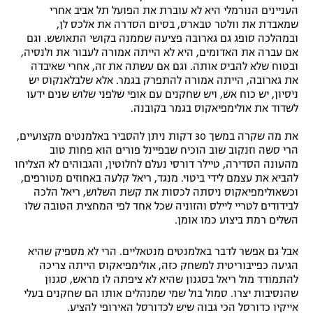
העניינים הנורמלי היא לא עוברת את הפועל תל אביב אחרי
שמאבדת את וולטר טבארס, בסיום הסדרה את אלכס לן,
ובמהלכה סופג גם גארובה פציעה שממנה בקושי התאושש. וגם
אם עברה את האדומים, היא לא הייתה אמורה לעבור את ולנסיה,
ובטוח שלא להביס אותה. וגם אם עשתה את זה, אחרי שאיבדה
את גארובה, הייתה אמורה להתפרק בגמר. אלא שלבלאנקוס יש
ניסיון, יש כוח אש, ויש שחקנים עם אופי שלפני שלוש שנים ידעו
לשדוד את אולימפיאקוס בגמר בקובנה.
את מה שקרה במשך 30 דקות ניתן להסביר באלמנטים מקצועיים,
הרי סשה וזנקוב שוב הוכיח שבפיינל פורים הוא פחות טוב
מהעונה הסדירה, טיילר דורסי נעלם לחלוטין, והגבוהים לא הצליחו
להביא את עצמם לידי ביטוי. מנגד, ריאל קלעה באחוזים מטורפים,
וכשאולימפיאקוס ניסתה לכסות את קשת השלוש, ריאל הלכה
לבידודים לטריי ליילס והזוניה שכל אחד לפי המחצית הטובה שלו
השלים רמת ביצוע כמו אומן.
אבל גם אפשר לדבר באלמנטים מנטאליים. הרי לא מספיק שהיא
הגיעה כפייבוריטית למשחק כזה, אולימפיאקוס הייתה צריכה
להתמודד מול ריאל בסגנון שהיא לא ציפתה לו מראש, סגנון
שהנסיבות יצרו. סמול בול שמי שמנהלים אותו הם שחקנים בעלי
אייקיו כדורסל הכי גבוה שיש לכדורסל האירופי להציע.