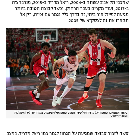
שמכבי תל אביב עשתה ב-2004, ריאל מדריד ב-2015, פנרבחצ'ה
רשיון להקרנה פומבית לבית עסק
ב-2017, ועוד מקרים בעבר הרחוק. וכשהקבוצה הטובה ביותר
מגיעה לפיינל פור ביתי, זה בדרך כלל נגמר עם זכייה, רק אל
תספרו את זה לצסק"א של 2005.
הצטרפות לחבילת הערוצים
לוח דרושים – ג'ובנט
תגיות
המגזין
פקונדו קמפאסו שחקן ריאל מדריד מול סשה וזנקוב שחקן אולימפיאקוס בגמר היורוליג
|
אימג'בנק
GettyImages
קשה לזכור קבוצה שמגיעה על הגחון לגמר כמו ריאל מדריד. במצב