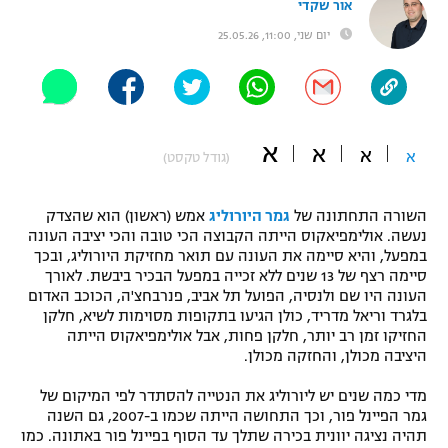
אור שקדי
"מחצית בשכונה" – פודקאסט
יום שני, 11:00, 25.05.26
אופניים
ספורט מוטורי
משתתפים וזוכים בפרסים
כדורמים
א
א
תקנון משתתפים וזוכים בפרסים
א
א
(גודל טקסט)
טניס
פוטבול אמריקאי NFL
תקנון עבור פעילות אלקטרה
השורה התחתונה של
גמר היורוליג
אמש (ראשון) הוא שהצדק
גיימינג E-Sports
בייסבול MLB
נעשה. אולימפיאקוס הייתה הקבוצה הכי טובה והכי יציבה העונה
תקנון עבור פעילות ספורט 1 – "מרלן"
במפעל, והיא סיימה את העונה עם תואר מחזיקת היורוליג, ובכך
סיימה רצף של 13 שנים ללא זכייה במפעל הבכיר ביבשת. לאורך
ספורט אתגרי ואקסטרים
העונה היו שם ולנסיה, הפועל תל אביב, פנרבחצ'ה, הכוכב האדום
תנאי שימוש
בלגרד וריאל מדריד, כולן הגיעו בתקופות מסוימות לשיא, חלקן
אומנויות לחימה
החזיקו זמן רב יותר, חלקן פחות, אבל אולימפיאקוס הייתה
היציבה מכולן, והחזקה מכולן.
מדיניות פרטיות
גיימינג E-Sports
מדי כמה שנים יש ליורוליג את הנטייה להסתדר לפי המיקום של
גמר הפיינל פור, וכך התחושה הייתה שכמו ב-2007, גם השנה
תקנון פעילות ספורט 1
תהיה נציגה יוונית בכירה שתלך עד הסוף בפיינל פור באתונה. כמו