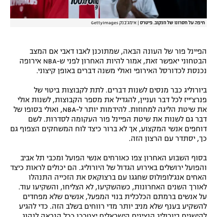
חיפה על חסרונו של וזנקוב. פיטרס
|
אימג'בנק GettyImages
הפיינל פור של העונה הבאה, שמתוכנן לאבו דאבי אם המצב
הבטחוני יאפשר זאת, אמור להיות האחרון לפני ש-NBA אירופה
נכנסת לכדורסל האירופי ואולי משנה דברים באופן קיצוני.
ביורוליג כבר מנסים לשנות דברים. לתת לקבוצות ביטוי של
פנרצ'ייז לכל דבר ועניין, להגדיל את מספר הקבוצות, לשנות אולי
את שיטת הליגה למחוזות. להידמות יותר ל-NBA, ואולי בסופו של
דבר גם לשנות את שיטת הפיינל פור העקומה לסדרות. לשם
דוחפים אנשי המקצוע, אך לא ברור כיצד לוח המשחקים הצפוף גם
כך, יסתדר עם הרצון הזה.
בסוף השבוע האחרון צפו כאורחים אנשי הפועל ומכבי תל אביב
והפועל ירושלים באירוע הגדול של היורוליג. הם יכולים לראות כיצד
האחים אנג'לופולוס שחגגו עם ברצוקאס את הזכייה התנהלו
לאורך השנים האחרונות, כשהשקיעו, לא הצליחו, והשקיעו עוד.
על אנשים ברמתם הכלכלית בנוי המפעל, אנשים שלא מפחדים
להשקיע בענף שלא מניב יותר מדי רווחים בשלב הזה. כדי להגיע
להישגים ביורוליג הנציגים הישראלים יצטרכו ככל הנראה לנהוג