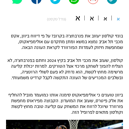
"מחצית בשכונה" – פודקאסט
אופניים
א
א
א
א
(גודל טקסט)
ספורט מוטורי
משתתפים וזוכים בפרסים
בונזי קולסון יעזוב את פנרבחצ'ה בקרוב? על פי דיווח ביוון, אקס
כדורמים
מכבי תל אביב נמצא במשא ומתן מתקדם עם אולימפיאקוס,
תקנון משתתפים וזוכים בפרסים
טניס
שמחפשת חיזוק לעמדות הפורוורד לקראת העונה הבאה.
פוטבול אמריקאי NFL
תקנון עבור פעילות אלקטרה
קולסון, שעזב את מכבי תל אביב בקיץ 2024 וחתם בפנרבחצ'ה, לא
גיימינג E-Sports
הצליח להפוך לשחקן מרכזי אצל הטורקים. למרות יכולת קליעה
בייסבול MLB
תקנון עבור פעילות ספורט 1 – "מרלן"
מרשימה מחוץ לקשת, הוא נדחק לא פעם לשולי הרוטציה,
ובשלבים המכריעים של העונה התקשה לקבל קרדיט משמעותי.
ספורט אתגרי ואקסטרים
תנאי שימוש
אומנויות לחימה
ביוון טוענים כי אולימפיאקוס סימנה אותו כמועמד מוביל להחליף
את אלק פיטרס, שעזב את המועדון. הקבוצה מפיראוס מחפשת
מדיניות פרטיות
פורוורד שיוכל לרווח את המשחק עם קליעה טובה מחוץ לקשת
גיימינג E-Sports
וקולסון מתאים לפרופיל הזה.
תקנון פעילות ספורט 1