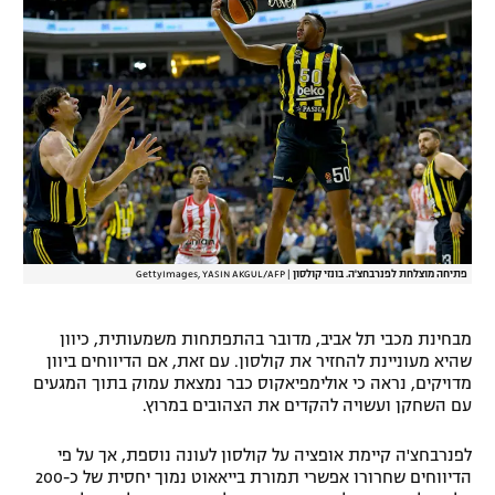
רשיון להקרנה פומבית לבית עסק
הצטרפות לחבילת הערוצים
לוח דרושים – ג'ובנט
תגיות
המגזין
פתיחה מוצלחת לפנרבחצ'ה. בונזי קולסון
|
GettyImages, YASIN AKGUL/AFP
מבחינת מכבי תל אביב, מדובר בהתפתחות משמעותית, כיוון
שהיא מעוניינת להחזיר את קולסון. עם זאת, אם הדיווחים ביוון
מדויקים, נראה כי אולימפיאקוס כבר נמצאת עמוק בתוך המגעים
עם השחקן ועשויה להקדים את הצהובים במרוץ.
לפנרבחצ'ה קיימת אופציה על קולסון לעונה נוספת, אך על פי
הדיווחים שחרורו אפשרי תמורת בייאאוט נמוך יחסית של כ-200