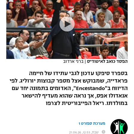
כדורסל נשים
נבחרת ישראל
יורוליג
ליגה ספרדית
טניס
VOD
מכבי תל אביב
מכבי חיפה
יורוקאפ
ליגה איטלקית
כדוריד
הפועל חולון
בית"ר ירושלים
רץ ברשת
ליגה צרפתית
כדורעף
הפועל ירושלים
מכבי תל אביב
ליגה הולנדית
שחייה
תוצאות
הפסד כואב לאיטודיס
|
ברני ארדוב
דני אבדיה
הפועל תל אביב
ליגה טורקית
בספרד סיפקו עדכון לגבי עתידו של חיימה
ג'ודו
הפועל חיפה
פראדייה, שמבוקש אצל מספר קבוצות יורוליג. לפי
לוח שידורים
ליגה סינית
הדיווח ב"Encestando", האדומים בתמונה יחד עם
אגרוף
הפועל באר שבע
אנאדולו אפס, אך נראה שהוא מעדיף להישאר
ליגה ברזילאית
ברחבה
במולדתו. ריאל הפייבוריטית לצרפו
ספורט אולימפי
מכבי נתניה
ליגות נוספות
UFC
"מעל הליגה" – פודקאסט
בני יהודה
מערכת ספורט 1
היאבקות WWE
שבת, 12:53, 27.06.26