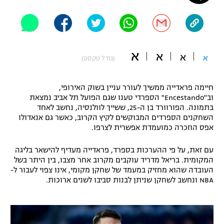
"מחצית בשכונה" – פודקאסט
אופניים
ספורט מוטורי
משתתפים וזוכים בפרסים
א
א
א
א
(גודל טקסט)
כדורמים
תקנון משתתפים וזוכים בפרסים
טניס
חיימה פראדייה ממשיך לעורר עניין בשוק האירופי,
פוטבול אמריקאי NFL
וב"Encestando" הספרדי טענו שגם הפועל תל אביב נמצאת
תקנון עבור פעילות אלקטרה
בתמונה. הפורוורד בן ה-25, ששייך לוולנסיה, נחשב לאחד
גיימינג E-Sports
בייסבול MLB
השחקנים הספרדים המבוקשים לקיץ הקרוב, כאשר גם אנאדולו
תקנון עבור פעילות ספורט 1 – "מרלן"
אפס הוזכרה כמועמדת אפשרית לצרפו.
ספורט אתגרי ואקסטרים
תנאי שימוש
עם זאת, על פי ההערכות בספרד, פראדייה מעדיף להישאר בליגה
המקומית. בריאל מדריד עוקבים מקרוב אחר מצבו, בין היתר בשל
אומנויות לחימה
העובדה שהוא מחזיק במעמד של שחקן מקומי, אינו צפוי לעבור ל-
NBA ונחשב לשחקן שניתן לבנות סביבו לשנים ארוכות.
מדיניות פרטיות
גיימינג E-Sports
תקנון פעילות ספורט 1