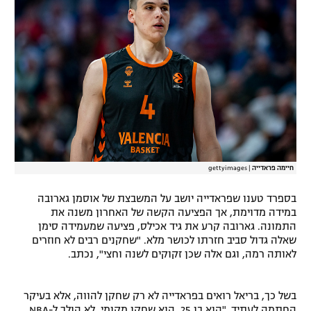
רשיון להקרנה פומבית לבית עסק
הצטרפות לחבילת הערוצים
לוח דרושים – ג'ובנט
תגיות
המגזין
חיימה פראדייה
|
gettyimages
בספרד טענו שפראדייה יושב על המשבצת של אוסמן גארובה
במידה מדוימת, אך הפציעה הקשה של האחרון משנה את
התמונה. גארובה קרע את גיד אכילס, פציעה שמעמידה סימן
שאלה גדול סביב חזרתו לכושר מלא. "שחקנים רבים לא חוזרים
לאותה רמה, וגם אלה שכן זקוקים לשנה וחצי", נכתב.
בשל כך, בריאל רואים בפראדייה לא רק שחקן להווה, אלא בעיקר
החתמה לעתיד. "הוא בן 25, הוא שחקן מקומי, לא הולך ל-NBA,