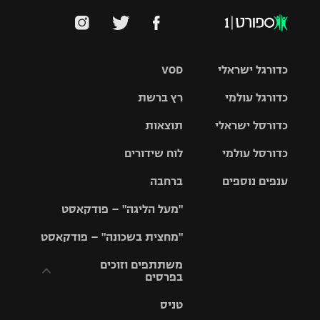
כדורגל ישראלי
VOD
כדורגל עולמי
רץ ברשת
ליגת העל
כדורסל ישראלי
תוצאות
ליגת
ליגה לאומית
האלופות
כדורסל עולמי
לוח שידורים
ליגת ווינר
סל
גביע הטוטו
ענפים נוספים
ברחבה
ליגה
NBA
אירופית
"מעל הליגה" – פודקאסט
ליגה לאומית
ליגיונרים
טניס
יורוליג
ליגה אנגלית
"מחצית בשכונה" – פודקאסט
כדורסל נשים
גביע המדינה
כדוריד
יורוקאפ
ליגה גרמנית
משתתפים וזוכים
בפרסים
מכבי תל
נבחרת
כדורעף
אביב
ישראל
ליגה
טניס
ספרדית
תקנון משתתפים