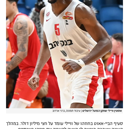
רשיון להקרנה פומבית לבית עסק
הצטרפות לחבילת הערוצים
לוח דרושים – ג'ובנט
תגיות
המגזין
אוסטין וויילי שחקן הפועל ירושלים
|
עיבוד תמונה, ברני ארדוב
סעיף הביי-אאוט בחוזהו של וויילי עומד על חצי מיליון דולר. במהלך