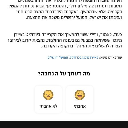
העונה שעברה הוגשה לו הצעה להאריך את חוזהו בשנתיים
נוספות תמורת 2.2 מיליון דולר, והסנטר אף הביע נכונות להמשיך
בקבוצה. אלא שבהמשך, בעקבות הידרדרות המצב הביטחוני
ועזיבתו את ישראל, הפועל ירושלים משכה את ההצעה.
כעת, כאמור, וויילי עשוי להמשיך את הקריירה ביורוליג. באיירן
מינכן, ששיחקה במפעל גם בעונה החולפת, נמצאת קרוב לצירופו
וצפויה להשלים את המהלך בתקופה הקרובה.
עוד באותו נושא:
באיירן מינכן בכדורסל
,
הפועל ירושלים
מה דעתך על הכתבה?
אהבתי
לא אהבתי