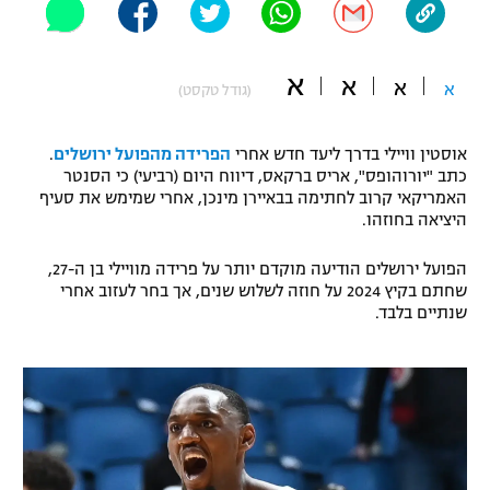
"מחצית בשכונה" – פודקאסט
אופניים
א
א
א
א
(גודל טקסט)
ספורט מוטורי
משתתפים וזוכים בפרסים
כדורמים
אוסטין וויילי בדרך ליעד חדש אחרי
הפרידה מהפועל ירושלים
.
תקנון משתתפים וזוכים בפרסים
טניס
כתב "יורוהופס", אריס ברקאס, דיווח היום (רביעי) כי הסנטר
האמריקאי קרוב לחתימה בבאיירן מינכן, אחרי שמימש את סעיף
פוטבול אמריקאי NFL
תקנון עבור פעילות אלקטרה
היציאה בחוזהו.
גיימינג E-Sports
בייסבול MLB
הפועל ירושלים הודיעה מוקדם יותר על פרידה מוויילי בן ה-27,
תקנון עבור פעילות ספורט 1 – "מרלן"
שחתם בקיץ 2024 על חוזה לשלוש שנים, אך בחר לעזוב אחרי
ספורט אתגרי ואקסטרים
שנתיים בלבד.
תנאי שימוש
אומנויות לחימה
מדיניות פרטיות
גיימינג E-Sports
תקנון פעילות ספורט 1