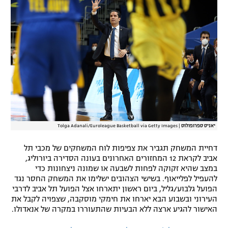
יאניס ספרופולוס
|
Tolga Adanali/Euroleague Basketball via Getty Images
דחיית המשחק תגביר את צפיפות לוח המשחקים של מכבי תל
אביב לקראת 12 המחזורים האחרונים בעונה הסדירה ביורוליג,
במצב שהיא זקוקה לפחות לשבעה או שמונה ניצחונות כדי
להעפיל לפלייאוף. בשישי הצהובים ישלימו את המשחק החסר נגד
הפועל גלבוע/גליל, ביום ראשון יתארחו אצל הפועל תל אביב לדרבי
העירוני ובשבוע הבא יארחו את חימקי מוסקבה, שצפויה לקבל את
האישור להגיע ארצה ללא הבעיות שהתעוררו במקרה של אנאדולו.