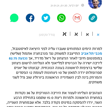
"מחצית בשכונה" – פודקאסט
יום רביעי, 07:20, 27.01.21
אופניים
ספורט מוטורי
משתתפים וזוכים בפרסים
א
כדורמים
א
א
א
(גודל טקסט)
תקנון משתתפים וזוכים בפרסים
טניס
פוטבול אמריקאי NFL
תקנון עבור פעילות אלקטרה
למרות הימים המתוחים שעברו עליה לפני היציאה לאיסטנבול,
מכבי תל אביב
התייצבה למשחק נגד פנרבחצ'ה אתמול (שלישי)
גיימינג E-Sports
בייסבול MLB
במומנטום חיובי לאחר הניצחון על ריאל מדריד, אך
נכנעה 82:75
תקנון עבור פעילות ספורט 1 – "מרלן"
ליריבה ישירה על הכרטיס לפלייאוף ולא הצליחה לרשום ניצחון
ספורט אתגרי ואקסטרים
שלישי ברציפות לראשונה בעונה הנוכחית. קבוצתו של יאניס
תנאי שימוש
ספרופולוס ירדה למאזן של 10 ניצחונות לעומת 12 הפסדים
והמרחק בינה לבין השמינייה הראשונה ביורוליג שוב גדל לשני
אומנויות לחימה
משחקים.
מדיניות פרטיות
גיימינג E-Sports
הצהובים הצליחו לעצור את היריבה הטורקית על 36 נקודות
במחצית הראשונה ולמרות ריצת 15:0 שספגו בתחילת הרבע
תקנון פעילות ספורט 1
השני, ירדו להפסקה במינוס נקודה בלבד. אלא שבמחצית השנייה,