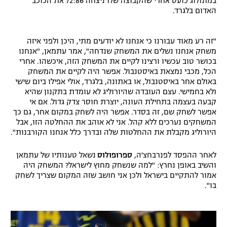
במונולוג כועס אחרי שהקבוצה שלו ניצחה 72:86 את הכוכב
האדום בלגרד.
"זה רע מאוד עבורנו כי אנחנו לא יודעים מתי, היכן ולפני איזה
משחק אנחנו נשלים את המשחק שנדחה", אמר עתמאן, "אנחנו
בכושר טוב עכשיו ורצינו לקיים את המשחק הזה, איכשהו. אחרי
הכל, מכבי נמצאת באיסטנבול. אפשר היה לקיים את המשחק
באולם אחר באיסטנבול, או באתונה, בלגרד, אולי אפילו ביום שישי
ולא בחמישי. עצם העובדה שהיורוליג לא עומדת בתקנון שהיא
קבעה בעצמה בתחילת העונה, יוצרת חוסר צדק גדול. אם אי
אפשר לשחק שם, זה בסדר. אפשר היה לשחק במקום אחר, גם כך
המשחקים נערכים ללא קהל. אני לא אוהב את ההחלטה הזו, אבל
היורוליג מקבלת את ההחלטות שלה ובדרך כלל אנחנו הקורבנות".
לאחר ההפסד לפנרבחצ'ה,
ספרופולוס
נשאל טענותיו של עתמאן
והשיב באופן נחרץ: "למה שנשחק מחוץ לישראל? המשחק היה
אמור להתקיים בישראל ולכן אני חושב שזה המקום שצריך לשחק
בו".