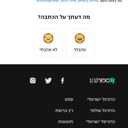
עוד באותו נושא:
אלייז'ה בראיינט
,
טיילר דורסי
,
יאניס ספרופולוס
מה דעתך על הכתבה?
אהבתי
לא אהבתי
כדורגל ישראלי
VOD
כדורגל עולמי
רץ ברשת
ליגת העל
כדורסל ישראלי
תוצאות
ליגת