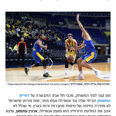
ננדו דה קולו, טיילר דורסי, אנטה ז'יז'יץ'
|
Tolga Adanali/Euroleague Basketball via Getty Images
זמן קצר לפני המשחק, מכבי תל אביב התבשרה על
דחיית
המשחק
הביתי שלה נגד אנאדולו אפס מחר, זאת מכיוון שישראל
לא מתירה נחיתה של טיסות מחברות זרות בארץ. מי שכלל לא
אהב את החלטת היורוליג הוא מאמן אנאדולו,
ארגין עתמאן
, שיצא