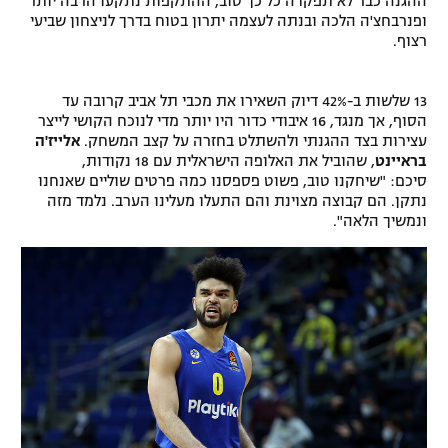
ההגנה כבר לא תפקדה כל כך טוב, ההתקפות נתקעו הרבה יותר
ופנרבחצ'ה הלכה ובנתה לעצמה יתרון בטוח בדרך לניצחון שביעי
רשיון להקרנה פומבית לבית עסק
רצוף.
הצטרפות לחבילת הערוצים
13 שלשות ב-42% דיוק השאירו את מכבי תל אביב קרובה עד
לוח דרושים – ג'ובנט
הסוף, אך מנגד, 16 איבודי כדור היו יותר מדי לנוכח הקושי לייצר
עצירות בצד ההגנתי ולהשתלט בחזרה על קצב המשחק.
אלייז'ה
בראיינט
, שהוביל את האלופה הישראלית עם 18 נקודות,
תגיות
סיכם: "שיחקנו טוב, פשוט פספסנו כמה פרטים שוליים שאנחנו
נתקן. הם קבוצה מצוינת והם התעלו מעלינו הערב. נלמד מזה
המגזין
ונמשיך הלאה".