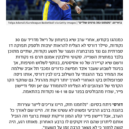
בראיינט. "פספסנו כמה פרטים שוליים"
|
Tolga Adanali/Euroleague Basketball via Getty Images
כמנהגו בקודש, אחרי ערב שיא בניצחון על ריאל מדריד עם 30
נקודות, טיילר דורסי לא הצליח להראות יציבות ולספק תפוקה דו
ספרתית גם נגד פנרבחצ'ה ונעצר של תשע נקודות, שתיים מתוכן
בלבד במחצית השנייה. סקוטי ווילבקין אמנם תרם 15 נקודות
ורשם שיא קריירה של 10 אסיסטים, בנוסף לשלוש חטיפות, אך
בניגוד לשבוע שעבר איבד חמישה כדורים ומכבי תל אביב שילמה
את המחיר בצד ההגנתי על השילוב בינו לבין דורסי, אותו ניסה
ספרופולוס בקו האחורי לאורך יותר דקות מהרגיל. גם שחקני הקו
הקדמי של הצהובים לא הצליחו להתמודד עם יאן וסלי ודיישון
פייר, שהיו מהבולטים בפנר עם 18 ו-16 נקודות בהתאמה.
דורסי
ניתח בסיום: "נלחמנו חזק, היינו צריכים לייצר עצירות
בהגנה ברבע הרביעי ופשוט לא עשינו את זה. היינו שם לאורך כל
הערב, אבל דיישון פייר קלע המון זריקות קשות ברצף וזה הוביל
אותם ליתרון שהם היו זקוקים לו ברבע האחרון. מאותו רגע, היה
קשה לחזור כי לא נשאר הרבה זמן על השעון".