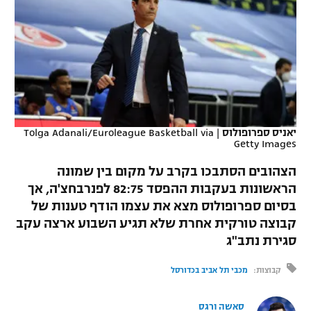
כדורסל נשים
נבחרת ישראל
יורוליג
ליגה ספרדית
טניס
VOD
מכבי תל אביב
מכבי חיפה
יורוקאפ
ליגה איטלקית
כדוריד
הפועל חולון
בית"ר ירושלים
רץ ברשת
ליגה צרפתית
כדורעף
הפועל ירושלים
מכבי תל אביב
ליגה הולנדית
יאניס ספרופולוס
|
Tolga Adanali/Euroleague Basketball via
שחייה
תוצאות
Getty Images
דני אבדיה
הפועל תל אביב
ליגה טורקית
הצהובים הסתבכו בקרב על מקום בין שמונה
ג'ודו
הפועל חיפה
לוח שידורים
הראשונות בעקבות ההפסד 82:75 לפנרבחצ'ה, אך
ליגה סינית
בסיום ספרופולוס מצא את עצמו הודף טענות של
אגרוף
הפועל באר שבע
קבוצה טורקית אחרת שלא תגיע השבוע ארצה עקב
ליגה ברזילאית
ברחבה
סגירת נתב"ג
ספורט אולימפי
מכבי נתניה
ליגות נוספות
קבוצות:
מכבי תל אביב בכדורסל
UFC
"מעל הליגה" – פודקאסט
בני יהודה
היאבקות WWE
סאשה ורגס