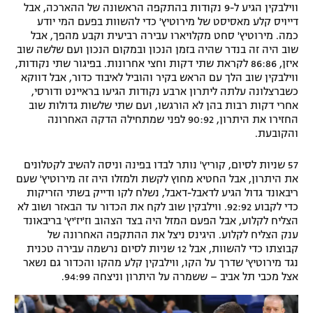
ווילבקין הגיע ל-9 נקודות בהתקפה הראשונה של ההארכה, אבל
דייויס קלע מאסיסט של מירוטיץ' כדי להשוות בפעם המי יודע
כמה. מירוטיץ' סחט מקלויארו עבירה רביעית וקבע מהפך, אבל
שוב היה זה בנדר שהיה בזמן הנכון ובמקום הנכון ועם שלשה שוב
איזן, 86:86 לקראת שתי דקות וחצי אחרונות. בפיגור שתי נקודות,
ווילבקין שוב הלך עם הראש בקיר והוביל לאיבוד כדור, אבל דווקא
כשברצלונה עלתה ליתרון ארבע נקודות הגיעו בראיינט ודורסי,
אחרי דקות רבות בהן לא הורגשו, ועם שתי שלשות גדולות שוב
החזירו את היתרון, 90:92 לפני שמתחילה הדקה האחרונה
והקובעת.
57 שניות לסיום, קוריץ' נותר לבדו בפינה וניסה להשיב לקטלונים
את היתרון, אבל החטיא מחוץ לקשת ולמזלו היה זה מירוטיץ' שעם
ריבאונד גדול הגיע לדאבל-דאבל, נשלח לקו ודייק בשתי הזריקות
כדי לקבוע 92:92. ווילבקין שוב לקח את הכדור עד הבאזר ושוב לא
הצליח לקלוע, אבל הפעם המזל היה בצד הצהוב וז'יז'יץ' בריבאונד
ענק הצליח לקלוע. היגינס ניצל את ההתקפה האחרונה של
קבוצתו כדי להשוות, אבל 12 שניות לסיום נרשמה עבירה טכנית
נגד מירוטיץ' שדרך על הקו, ווילבקין קלע מהקו והכדור גם נשאר
אצל מכבי תל אביב – ששמרה על היתרון וניצחה 94:99.