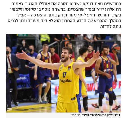
כחודשיים וזאת דווקא כשהיא חסרה את אות'לו האנטר. כאמור
רשיון להקרנה פומבית לבית עסק
היו אלה ז'יז'יץ' ובנדר שהצטיינו, במשחק נוסף בו סקוטי ווילבקין
בקושי הורגש והגיע ל-10 נקודות רק בתוך ההארכה – אפילו
הצטרפות לחבילת הערוצים
במהלך המכריע של הרבע האחרון הוא לא היה מעורב ונתן לכריס
ג'ונס לחדור.
לוח דרושים – ג'ובנט
תגיות
המגזין
בנדר. ניצחון קרואטי מרשים בהיכל
|
דני מרון