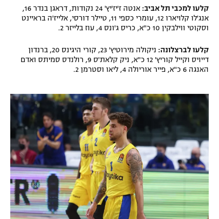
קלעו למכבי תל אביב:
אנטה ז'יז'יץ' 24 נקודות, דראגן בנדר 16,
אנג'לו קלויארו 12, עומרי כספי 11, טיילר דורסי, אלייז'ה בראיינט
וסקוטי ווילבקין 10 כ"א, כריס ג'ונס 4, עוז בלייזר 2.
קלעו לברצלונה:
ניקולה מירוטיץ' 23, קורי היגינס 20, ברנדון
דייויס וקייל קוריץ' 12 כ"א, ניק קלאת'ס 9, רולנדס סמיתס ואדם
האנגה 6 כ"א, פייר אוריולה 4, ליאו וסטרמן 2.