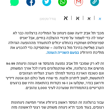
"מחצית בשכונה" – פודקאסט
אופניים
א
א
א
א
(גודל טקסט)
ספורט מוטורי
משתתפים וזוכים בפרסים
מכבי תל אביב ידעה שגם ניצחון על המוליכה ברצלונה כבר לא
כדורמים
תקנון משתתפים וזוכים בפרסים
יעזור לה כדי לשמור על סיכויי ההצלבה בחיים, אבל יאניס
טניס
ספרופולוס ושחקניו בהחלט יכולים להתעודד מההופעה הגדולה
פוטבול אמריקאי NFL
הערב (שלישי) בהיכל מול ברצלונה – שהספיקה כדי להכניע את
תקנון עבור פעילות אלקטרה
מוליכת היורוליג
בפעם השנייה העונה
.
גיימינג E-Sports
בייסבול MLB
תקנון עבור פעילות ספורט 1 – "מרלן"
זה לא רק שמכבי תל אביב נמנעה מהפסד 18 העונה וניצחה 94:99
ספורט אתגרי ואקסטרים
מרשים את ברצלונה, אלא שהקטלונים פיגרו לכל אורך המשחק
תנאי שימוש
וגם כשכפו הארכה בניגוד למהלך הערב הצליחו הצהובים
להתעשת, לשוב ליתרון ולנצח. מי שהיו מעל כולם הם אנטה ז'יז'יץ'
אומנויות לחימה
ודראגן בנדר, שקלעו 24 ו-16 נקודות בהתאמה והיו שם ברגעים
הקריטיים בהתמודדות שנערכה לעיני 3,000 צהובים.
מדיניות פרטיות
גיימינג E-Sports
עבור ברצלונה זה הפסד ראשון ביורוליג אחרי חמישה ניצחונות
תקנון פעילות ספורט 1
רצופים, בעוד מכבי ת"א ניצחה משחק שני רצוף לראשונה מזה