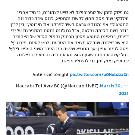
גם פסק הזמן של ספרופולוס לא סייע לצהובים, כי מיד אחריו
ווילבקין שוב ניסה מחוץ לקשת והחטיא, ג'ונס איבד כדור וגם
החטיא ליי-אפ ומנגד שאראס השיב לפרקט את מירוטיץ'. בין לבין
בנדר רשם חסימה נפלאה, אבל גם ג'ונס נחסם במתפרצת על ידי
דייויס, בראיינט החטיא ניסיון מרחוק והמזל הגדול של הצהובים
הוא שברצלונה שוב לא מצאה את הטבעת. 1:07 לסיום, מירוטיץ'
ניסה לגמור עניין, אך החטיא שלשה ומן העבר השני העניש ז'יז'יץ'
בסל קשה עם תום שעון ה-24 והפעם היה זה מאמן ברצלונה
שהזעיק פסק זמן כדי להיחלץ מפיגור.
Ante zizic tonight
pic.twitter.com/pOHxbzzaCn
March 30,
— Maccabi Tel Aviv BC (@MaccabitlvBC)
2021