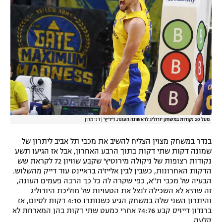
מעל 20 נקודות במשחק יורוליג לראשונה העונה. ז'יז'יץ'
|
דני מרון
בנדר במשחק מצוין הצליח להשיב את מכבי תל אביב ליתרון של
שמונה דקות שתי דקות בתוך הרבע האחרון, אבל אז הגיעו תשע
נקודות רצופות של ניקולה מירוטיץ' שקבע שוויון 72 לקראת שש
הדקות האחרונות, כשבין לבין אלייז'ה בראיינט עוד דייק מהשלוש.
הבעיה של מכבי ת"א, כפי שקרה לה כל כך הרבה פעמים העונה,
זה שהיא לא השכילה לנצל את הטעויות של מוליכת היורוליג
והיתרון השני שלה במשחק הגיע כשנותרו 4:10 דקות לסיום, אז
ברנדון דייויס קבע 74:76 אחרי כמעט שתי דקות בהן המארחת לא
קלעה.