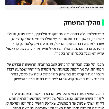
שאראס. אוהב את ההיכל ביד אליהו
|
דני מרון
מהלך המשחק
ספרופולוס עלה בחמישייה עם סקוטי ווילבקין, כריס ג'ונס, אנג'לו
קלויארו, דראגן בנדר ואנטה ז'יז'יץ' ואילו שרונאס יאסיקביצ'יוס,
שזכה לאהבה רבה מיושבי ההיכל, פתח עם ניק קלאת'ס, קורי
היגינס, אדם האנגה, ניקולה מירוטיץ' ופייר אוריולה, כשפאו גאסול
עדיין לא נכלל בסגל ונותר בספרד.
מכבי תל אביב הצליחה להכתיב קצב במחצית הראשונה ובדגש על
הפתיחה, על אף דקות מצוינות של ניקולה מירוטיץ' שכמעט לבדו
השאיר את הקטלונים במשחק מול יכולת טובה של כספי, בנדר
ודורסי שעם הבאזר קבע 14:19 לצהובים בתום הרבע הראשון.
הרבע השני נפתח כפי שהסתיים הרבע הראשון והצהובים עלו
ליתרון השיא שלהם, 23:32 מסל של ז'יז'יץ' כשהשעון הראה חמש
דקות ושתי שניות עד המחצית. שאראס הזעיק פסק זמן וקלאת'ס,
אוריולה והיגינס חזרו ממנו מצוין והיו אחראים על ריצה קטנה