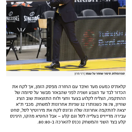
ספרופולוס. סיפור שחוזר על עצמו
|
דני מרון
קלאת'ס כמעט מעד ואיבד עם החזרה מפסק הזמן, אך לקח את
הכדור לבד עד הצבע ושניה לפני שהבאזר מבשר על סיומה של
ההתקפה, הצליח לקלוע בצעד וחצי ולוח התוצאות שוב הציג
שוויון, 78:78 כשנותרו 32 שניות אחרונות למשחק. מכבי ת"א
יצאה להתקפה אחרונה שלה וג'ונס לקח את מירוטיץ' לסל, סחט
עבירה מדייויס בעלייה לסל וגם קלע – אבל החטיא מהקו, היגינס
קלע בצד השני והמשחק נכנס להארכה ב-80:80.