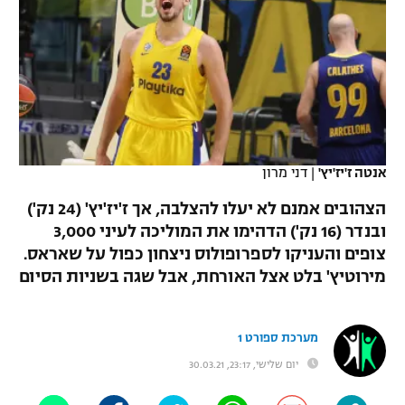
כדורסל נשים
נבחרת ישראל
יורוליג
ליגה ספרדית
טניס
VOD
מכבי תל אביב
מכבי חיפה
יורוקאפ
ליגה איטלקית
כדוריד
הפועל חולון
בית"ר ירושלים
רץ ברשת
ליגה צרפתית
כדורעף
הפועל ירושלים
מכבי תל אביב
ליגה הולנדית
אנטה ז'יז'יץ'
|
דני מרון
שחייה
תוצאות
דני אבדיה
הפועל תל אביב
הצהובים אמנם לא יעלו להצלבה, אך ז'יז'יץ' (24 נק')
ליגה טורקית
ג'ודו
ובנדר (16 נק') הדהימו את המוליכה לעיני 3,000
הפועל חיפה
לוח שידורים
צופים והעניקו לספרופולוס ניצחון כפול על שאראס.
ליגה סינית
אגרוף
מירוטיץ' בלט אצל האורחת, אבל שגה בשניות הסיום
הפועל באר שבע
ליגה ברזילאית
ברחבה
ספורט אולימפי
מכבי נתניה
מערכת ספורט 1
ליגות נוספות
UFC
"מעל הליגה" – פודקאסט
יום שלישי, 23:17, 30.03.21
בני יהודה
היאבקות WWE