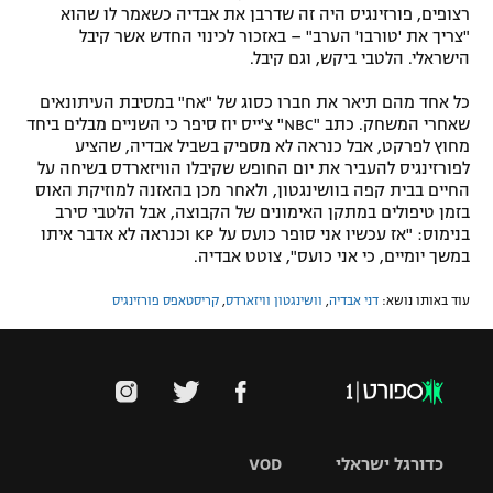
רצופים, פורזינגיס היה זה שדרבן את אבדיה כשאמר לו שהוא
"צריך את 'טורבו' הערב" – באזכור לכינוי החדש אשר קיבל
הישראלי. הלטבי ביקש, וגם קיבל.
כל אחד מהם תיאר את חברו כסוג של "אח" במסיבת העיתונאים
שאחרי המשחק. כתב "NBC" צ'ייס יוז סיפר כי השניים מבלים ביחד
מחוץ לפרקט, אבל כנראה לא מספיק בשביל אבדיה, שהציע
לפורזינגיס להעביר את יום החופש שקיבלו הוויזארדס בשיחה על
החיים בבית קפה בוושינגטון, ולאחר מכן בהאזנה למוזיקת האוס
בזמן טיפולים במתקן האימונים של הקבוצה, אבל הלטבי סירב
בנימוס: "אז עכשיו אני סופר כועס על KP וכנראה לא אדבר איתו
במשך יומיים, כי אני כועס", צוטט אבדיה.
עוד באותו נושא:
דני אבדיה
,
וושינגטון וויזארדס
,
קריסטאפס פורזינגיס
כדורגל ישראלי
VOD