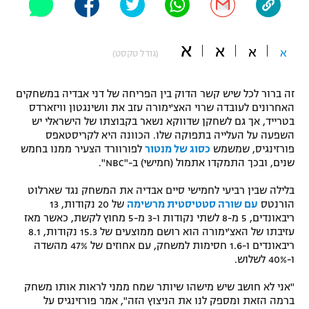
"מחצית בשכונה" – פודקאסט
אופניים
א
א
א
א
(גודל טקסט)
ספורט מוטורי
משתתפים וזוכים בפרסים
זה ברור לכל שיש קשר הדוק בין הפריחה של דני אבדיה במשחקים
כדורמים
תקנון משתתפים וזוכים בפרסים
האחרונים לעובדה שרוי האצ'ימורה עזב את וושינגטון וויזארדס
טניס
בטרייד, אך גם לשחקן שדווקא נשאר בקבוצתו של הישראלי יש
פוטבול אמריקאי NFL
השפעה על העלייה בתפוקה שלו. הכוונה היא לקריסטאפס
תקנון עבור פעילות אלקטרה
פורזינגיס, שמשמש
כסוג של מנטור
לפורוורד הצעיר ממנו בחמש
גיימינג E-Sports
בייסבול MLB
שנים, ובכך התמקדו אתמול (חמישי) ב-"NBC".
תקנון עבור פעילות ספורט 1 – "מרלן"
בלילה שבין רביעי לחמישי סיים אבדיה את המשחק נגד שארלוט
ספורט אתגרי ואקסטרים
הורנטס
עם שורה סטטיסטית מרשימה
של 20 נקודות, 13
תנאי שימוש
ריבאונדים, 5 מ-8 לשתי נקודות ו-3 מ-5 מחוץ לקשת, כאשר מאז
אומנויות לחימה
עזיבתו של האצ'ימורה הוא רושם ממוצעים של 15.3 נקודות, 8.1
ריבאונדים ו-1.6 חסימות למשחק, עם אחוזים של 47% מהשדה
מדיניות פרטיות
ו-40% לשלוש.
גיימינג E-Sports
"אני לא חושב שיש מישהו שיותר שמח ממני לראות אותו משחק
תקנון פעילות ספורט 1
ברמה הזאת ומספק לנו את הניצוץ הזה", אמר פורזינגיס על