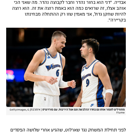
אבדיה. "דני הוא בחור נהדר וחבר לקבוצה נהדר. מה שאני הכי
רשיון להקרנה פומבית לבית עסק
אוהב אצלו, זה שרואים כמה הוא באמת רוצה את זה. הוא רוצה
להיות שחקן גדול, אני מאמין שזו רק ההתחלה מבחינתו
בקריירה".
הצטרפות לחבילת הערוצים
לוח דרושים – ג'ובנט
תגיות
המגזין
מתחילים לספור אותו גם בחדר ההלבשה וגם אצל היריבות. עם פורזינגיס
|
אימג'בנק GettyImages, G
Fiume
לפני תחילת המשחק נגד שארלוט, שהגיע אחרי שלושה הפסדים