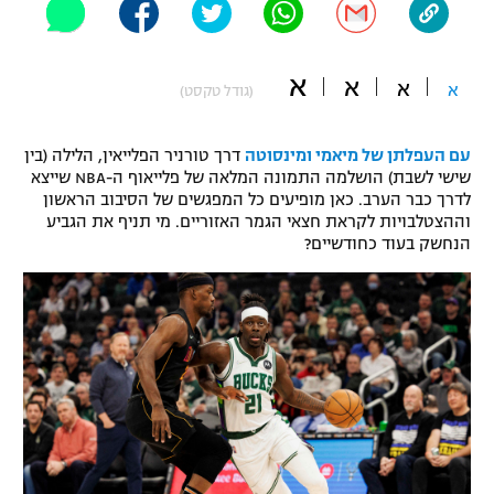
"מחצית בשכונה" – פודקאסט
אופניים
א
א
א
א
(גודל טקסט)
ספורט מוטורי
משתתפים וזוכים בפרסים
כדורמים
עם העפלתן של מיאמי ומינסוטה
דרך טורניר הפלייאין, הלילה (בין
תקנון משתתפים וזוכים בפרסים
טניס
שישי לשבת) הושלמה התמונה המלאה של פלייאוף ה-NBA שייצא
לדרך כבר הערב. כאן מופיעים כל המפגשים של הסיבוב הראשון
פוטבול אמריקאי NFL
תקנון עבור פעילות אלקטרה
וההצטלבויות לקראת חצאי הגמר האזוריים. מי תניף את הגביע
הנחשק בעוד כחודשיים?
גיימינג E-Sports
בייסבול MLB
תקנון עבור פעילות ספורט 1 – "מרלן"
ספורט אתגרי ואקסטרים
תנאי שימוש
אומנויות לחימה
מדיניות פרטיות
גיימינג E-Sports
תקנון פעילות ספורט 1