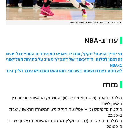
רשיון להקרנה פומבית לבית עסק
הצטרפות לחבילת הערוצים
הכריע את ההתמודדות בסיום. הולידיי
|
רויטרס
לוח דרושים – ג'ובנט
עוד ב-NBA
תגיות
מי יחייך הפעם? יוקיץ', אמביד ויאניס המועמדים הסופיים ל-MVP
זה הזמן לסלוח: ה"דיכאון" של דונצ'יץ' מעיב על פתיחת הפלייאוף
המגזין
ב-NBA
לא נוסע בשבת ושומר כשרות: דומנטאס סאבוניס עובר הליך גיור
מזרח
מילווקי באקס (1) – מיאמי היט (8). המשחק הראשון: 00:30 בין
ראשון לשני
בוסטון סלטיקס (2) – אטלנטה הוקס (7). המשחק הראשון: שבת
ב-22:30
פילדלפיה סיקסרס (3) – ברוקלין נטס (6). המשחק הראשון: שבת
ב-20:00