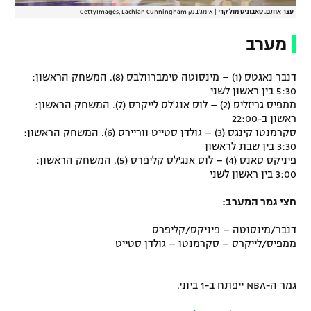
עצר אותם. סאבוניס מול קרי
|
אימג'בנק GettyImages, Lachlan Cunningham
מערב
דנבר נאגטס (1) – מינסוטה טימברוולבס (8). המשחק הראשון:
5:30 בין ראשון לשני
ממפיס גריזליס (2) – לוס אנג'לס לייקרס (7). המשחק הראשון:
ראשון ב-22:00
סקרמנטו קינגס (3) – גולדן סטייט ווריירס (6). המשחק הראשון:
3:30 בין שבת לראשון
פיניקס סאנס (4) – לוס אנג'לס קליפרס (5). המשחק הראשון:
3:00 בין ראשון לשני
חצי גמר המערב:
דנבר/מינסוטה – פיניקס/קליפרס
ממפיס/לייקרס – סקרמנטו – גולדן סטייט
גמר ה-NBA ייפתח ב-1 ביוני.