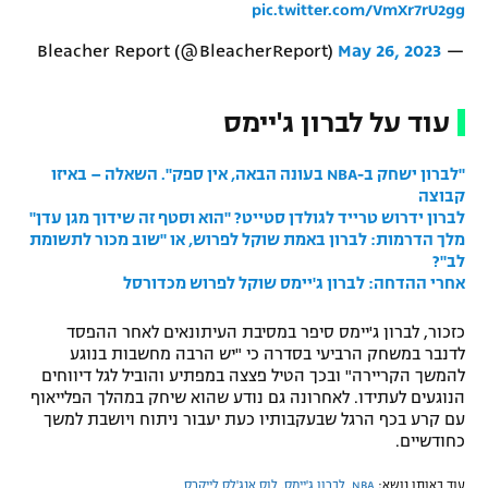
pic.twitter.com/VmXr7rU2gg
רשיון להקרנה פומבית לבית עסק
May 26, 2023
— Bleacher Report (@BleacherReport)
הצטרפות לחבילת הערוצים
עוד על לברון ג'יימס
לוח דרושים – ג'ובנט
"לברון ישחק ב-NBA בעונה הבאה, אין ספק". השאלה – באיזו
תגיות
קבוצה
לברון ידרוש טרייד לגולדן סטייט? "הוא וסטף זה שידוך מגן עדן"
המגזין
מלך הדרמות: לברון באמת שוקל לפרוש, או "שוב מכור לתשומת
לב"?
אחרי ההדחה: לברון ג'יימס שוקל לפרוש מכדורסל
כזכור, לברון ג'יימס סיפר במסיבת העיתונאים לאחר ההפסד
לדנבר במשחק הרביעי בסדרה כי "יש הרבה מחשבות בנוגע
להמשך הקריירה" ובכך הטיל פצצה במפתיע והוביל לגל דיווחים
הנוגעים לעתידו. לאחרונה גם נודע שהוא שיחק במהלך הפלייאוף
עם קרע בכף הרגל שבעקבותיו כעת יעבור ניתוח ויושבת למשך
כחודשיים.
עוד באותו נושא:
NBA
,
לברון ג'יימס
,
לוס אנג'לס לייקרס