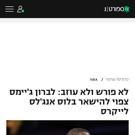
כדורגל ישראלי
ליגת העל
כדורגל עולמי
/
כדורסל עולמי
NBA
ליגה לאומית
לא פורש ולא עוזב: לברון ג'יימס
ליגת האלופות
כדורסל ישראלי
גביע הטוטו
צפוי להישאר בלוס אנג'לס
ליגה אירופית
לייקרס
ליגת ווינר סל
ליגיונרים
כדורסל עולמי
ליגה אנגלית
ליגה לאומית
גביע המדינה
NBA
ליגה גרמנית
ענפים נוספים