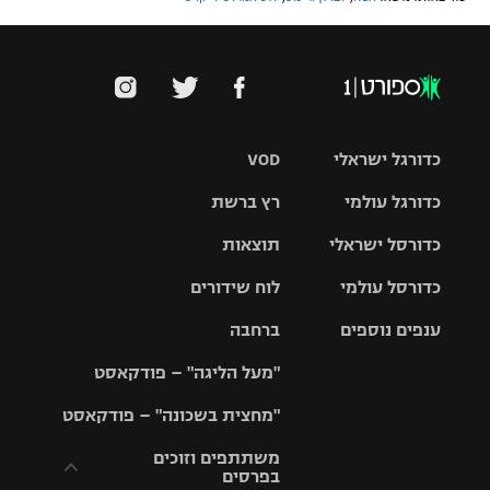
כדורגל ישראלי
VOD
כדורגל עולמי
רץ ברשת
ליגת העל
כדורסל ישראלי
תוצאות
ליגת
ליגה לאומית
האלופות
כדורסל עולמי
לוח שידורים
ליגת ווינר
סל
גביע הטוטו
ענפים נוספים
ברחבה
ליגה
NBA
אירופית
"מעל הליגה" – פודקאסט
ליגה לאומית
ליגיונרים
טניס
יורוליג
ליגה אנגלית
"מחצית בשכונה" – פודקאסט
כדורסל נשים
גביע המדינה
כדוריד
יורוקאפ
ליגה גרמנית
משתתפים וזוכים
בפרסים
מכבי תל
נבחרת