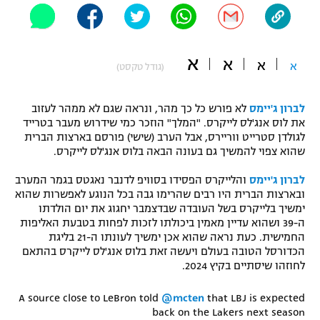
"מחצית בשכונה" – פודקאסט
אופניים
א
א
ספורט מוטורי
א
א
משתתפים וזוכים בפרסים
(גודל טקסט)
כדורמים
לברון ג'יימס
לא פורש כל כך מהר, ונראה שגם לא ממהר לעזוב
תקנון משתתפים וזוכים בפרסים
טניס
את לוס אנג'לס לייקרס. "המלך" הוזכר כמי שידרוש מעבר בטרייד
פוטבול אמריקאי NFL
לגולדן סטרייט ווריירס, אבל הערב (שישי) פורסם בארצות הברית
תקנון עבור פעילות אלקטרה
שהוא צפוי להמשיך גם בעונה הבאה בלוס אנג'לס לייקרס.
גיימינג E-Sports
בייסבול MLB
תקנון עבור פעילות ספורט 1 – "מרלן"
לברון ג'יימס
והלייקרס הפסידו בסוויפ לדנבר נאגטס בגמר המערב
ובארצות הברית היו רבים שהרימו גבה בכל הנוגע לאפשרות שהוא
ספורט אתגרי ואקסטרים
ימשיך בלייקרס בשל העובדה שבדצמבר יחגוג את יום הולדתו
תנאי שימוש
ה-39 ושהוא עדיין מאמין ביכולתו לזכות לפחות בטבעת האליפות
אומנויות לחימה
החמישית. כעת נראה שהוא אכן ימשיך לעונתו ה-21 בליגת
הכדורסל הטובה בעולם ויעשה זאת בלוס אנג'לס לייקרס בהתאם
מדיניות פרטיות
לחוזהו שיסתיים בקיץ 2024.
גיימינג E-Sports
A source close to LeBron told
@mcten
that LBJ is expected
תקנון פעילות ספורט 1
back on the Lakers next season