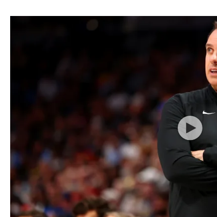
ל אביב
ליגה טורקית
תל אביב
ליגה סינית
חיפה
ליגה ברזילאית
באר שבע
ליגות נוספות
תניה
דה