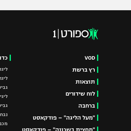
VOD
כדו
רץ ברשת
ליגת
ליגה
תוצאות
גביע
לוח שידורים
ליגי
ברחבה
גביע
נבחר
"מעל הליגה" – פודקאסט
מכבי
"מחצית בשכונה" – פודקאסט