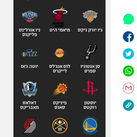
היאבקות WWE
אופניים
ספורט מוטורי
כדורמים
ניו יורק ניקס
מיאמי היט
ניו אורלינס
פליקנס
פוטבול אמריקאי NFL
בייסבול MLB
ספורט אתגרי
ואקסטרים
סן אנטוניו
לוס אנג'לס
יוטה ג'אז
ספרס
לייקרס
אומנויות לחימה
גיימינג E-Sports
יוסטון
פיניקס
דאלאס
רוקטס
סאנס
מאבריקס