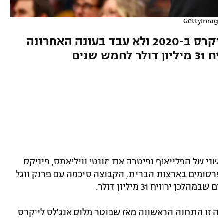
GettyImag
המאמן שזכה באליפות עם הלייקרס ב-2020 ולא עבד בעונה האחרונה
שנים
 של הפלייאוף ופיטרה את מונטי וויליאמס, פיניקס
פרסומים בארצות הברית, הקבוצה סיכמה עם פרנק ווגל
רוויח 31 מיליון דולר.
ה זו התחנה הראשונה מאז שפוטר מלוס אנג'לס לייקרס