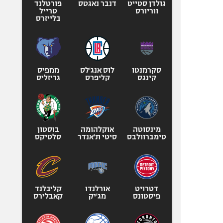
גולדן סטייט
דנבר נאגטס
פורטלנד
ווריורס
טרייל
בלייזרס
סקרמנטו
לוס אנג'לס
ממפיס
קינגס
קליפרס
גריזליס
מינסוטה
אוקלהומה
בוסטון
טימברוולבס
סיטי ת'אנדר
סלטיקס
דטרויט
אורלנדו
קליבלנד
פיסטונס
מג'יק
קאבלירס