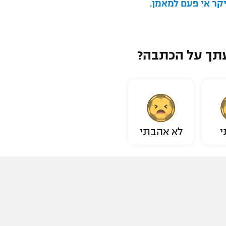
קר אי פעם למאמן.
תך על הכתבה?
י
לא אהבתי