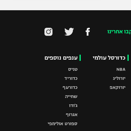
בו אחרינו
כדורסל עולמי
ענפים נוספים
NBA
טניס
יורוליג
כדוריד
יורוקאפ
כדורעף
שחייה
ג'ודו
אגרוף
ספורט אולימפי