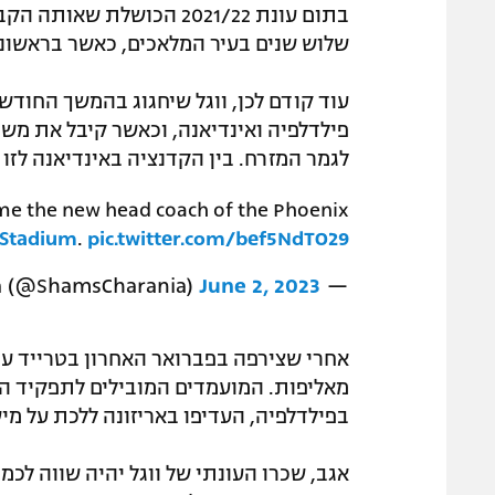
בתום עונת 2021/22 הכושלת
שלוש שנים בעיר המלאכים, כאשר בראשונה ה
פילדלפיה ואינדיאנה, וכאשר קיבל את מש
לגמר המזרח. בין הקדנציה באינדיאנה לזו 
come the new head coach of the Phoenix
Stadium
.
pic.twitter.com/bef5NdTO29
June 2, 2023
— Shams Charania (@ShamsCharania)
אחרי שצירפה בפברואר האחרון בטרייד ענ
מאליפות. המועמדים המובילים לתפקיד היו 
בפילדלפיה, העדיפו באריזונה ללכת על מיש
אגב, שכרו העונתי של ווגל יהיה שווה לכמ