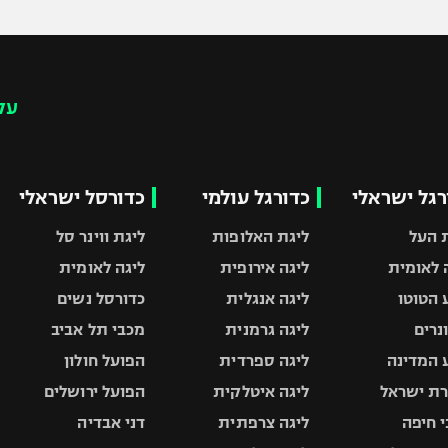
עק
רגל ישראלי
כדורגל עולמי
כדורסל ישראלי
 העל
ליגת האלופות
ליגת ווינר סל
 לאומית
ליגה אירופית
ליגה לאומית
 הטוטו
ליגה אנגלית
כדורסל נשים
ונרים
ליגה גרמנית
מכבי תל אביב
 המדינה
ליגה ספרדית
הפועל חולון
ת ישראל
ליגה איטלקית
הפועל ירושלים
 חיפה
ליגה צרפתית
דני אבדיה