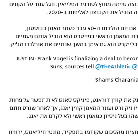
 שאותה הקבוצה סיימה מחוץ לטורניר הפלייאין. ווגל עמד על הקווים
וביל את הקבוצה לאליפות ב-2020.
עוד קודם לכן, ווגל שיחגוג בהמשך החודש אם יום הולדתו ה-50 עבד כעוזר מאמן בבוסטון,
רת המאמן הראשי בפייסרס הוא הוביל אותם פעמיים
בלייקרס הוא גם אימן במשך שנתיים את אורלנדו מג'יק.
JUST IN: Frank Vogel is finalizing a deal to be
Suns, sources tell
@TheAthletic
@
ק את קווין דוראנט, פיניקס סאנס לא תתפשר על פחות
ניק נרס ועוזר המאמן קווין יאנג, אך לאחר שנרס חתם
הו בעל ניסיון כמאמן ראשי ולא לקדם את יאנג.
חצית מהסכום שקודמו בתפקיד, מונטי וויליאמס, ירוויח