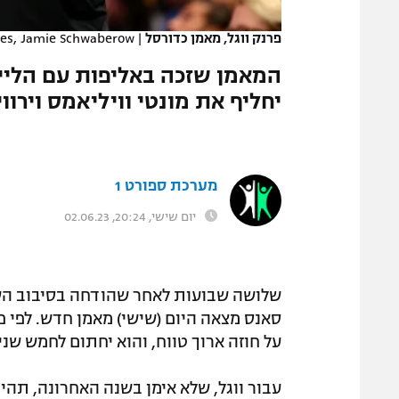
המגזין
פרנק ווגל, מאמן כדורסל
|
es, Jamie Schwaberow
יחליף את מונטי וויליאמס וירוויח 31 מיליון דולר לחמש 
מערכת ספורט 1
יום שישי, 20:24, 02.06.23
שלושה שבועות לאחר שהודחה בסיבוב השני
סאנס מצאה היום (שישי) מאמן חדש. לפי 
על חוזה ארוך טווח, והוא יחתום לחמש שנים שבמהלכן י
עבור ווגל, שלא אימן בשנה האחרונה, תהי