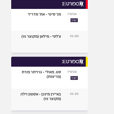
עכשיו
מנ' סיטי - את' מדריד
ישיר
16:00
צ'לסי - מילאן (מקוצר 15)
עכשיו
סט. פאולי - גרויתר פורת
(פריצות)
ישיר
16:30
באיירן מינכן - אסטון וילה
(מקוצר 15)