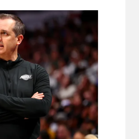
משתתפים וזוכים בפרסים
מכבי ת
הפועל 
תקנון משתתפים וזוכים בפרסים
הפועל 
תקנון עבור פעילות אלקטרה
הפועל 
תקנון עבור פעילות ספורט 1 – "מרלן"
מכבי נ
טניס
בני יהו
גיימינג E-Sports
תנאי שימוש
מדיניות פרטיות
תקנון פעילות ספורט 1
רשיון להקרנה פומבית לבית עסק
הצטרפות לחבילת הערוצים
לוח דרושים – ג'ובנט
תגיות