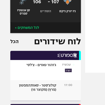
106
-
107
סן אנטוניו
הסתיים
ניו יורק ניקס
ספרס
לכל המשחקים >
לוח שידורים
הכל
עכשיו
ג'והור טאזים - צ'לסי
ישיר
17:00
קולצ'סטר - סאותהמפטון
(פרץ) (מקוצר 15)