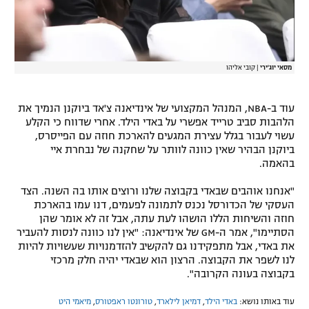
מסאי יוג'ירי
|
קובי אליהו
עוד ב-NBA, המנהל המקצועי של אינדיאנה צ'אד ביוקנן הנמיך את
הלהבות סביב טרייד אפשרי על באדי הילד. אחרי שדווח כי הקלע
עשוי לעבור בגלל עצירת המגעים להארכת חוזה עם הפייסרס,
ביוקנן הבהיר שאין כוונה לוותר על שחקנה של נבחרת איי
בהאמה.
"אנחנו אוהבים שבאדי בקבוצה שלנו ורוצים אותו בה השנה. הצד
העסקי של הכדורסל נכנס לתמונה לפעמים, דנו עמו בהארכת
חוזה והשיחות הללו הושהו לעת עתה, אבל זה לא אומר שהן
הסתיימו", אמר ה-GM של אינדיאנה: "אין לנו כוונה לנסות להעביר
את באדי, אבל מתפקידנו גם להקשיב להזדמנויות שעשויות להיות
לנו לשפר את הקבוצה. הרצון הוא שבאדי יהיה חלק מרכזי
בקבוצה בעונה הקרובה".
עוד באותו נושא:
באדי הילד
,
דמיאן לילארד
,
טורונטו ראפטורס
,
מיאמי היט