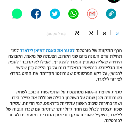
"מחצית בשכונה" – פודקאסט
אופניים
ספורט מוטורי
משתתפים וזוכים בפרסים
א
א
א
א
(גודל טקסט)
כדורמים
תקנון משתתפים וזוכים בפרסים
טניס
חרף התקוות של פורטלנד
לסגור את סאגת דמיאן לילארד
לפני
פוטבול אמריקאי NFL
תחילת קדם העונה ביום שני הקרוב, הצעתה של מיאמי, הקבוצה
תקנון עבור פעילות אלקטרה
היחידה שאליה מעוניין הגארד להצטרף, "אפילו לא קרובה" לספק
גיימינג E-Sports
בייסבול MLB
את הבלייזרס. ב"מיאמי הראלד" דווח על כך הלילה (בין שלישי
תקנון עבור פעילות ספורט 1 – "מרלן"
לרביעי), על רקע הפרסומים שטורונטו מקדימה את ההיט במרוץ
לצירוף לילארד.
ספורט אתגרי ואקסטרים
תנאי שימוש
סגנית אלופת ה-NBA מסתמכת על התעקשות הכוכב לשחק
אומנויות לחימה
בשורותיה ולכן שמה על השולחן חבילה שכוללת את טיילר הירו
ושתי בחירות סיבוב ראשון עתידיות בדראפט. לפי הדיווח, עסקה
מדיניות פרטיות
גיימינג E-Sports
שכזו תצטרך לכלול גם חוזה גדול יותר שיתקזז עם שכרו הגבוה של
לילארד, כשקייל לאורי ודאנקן רובינסון מוזכרים כמועמדים לעבור
לפורטלנד.
תקנון פעילות ספורט 1