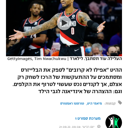
כדורסל נשים
נבחרת ישראל
יורוליג
ליגה ספרדית
טניס
VOD
מכבי תל אביב
מכבי חיפה
יורוקאפ
ליגה איטלקית
כדוריד
הפועל חולון
בית"ר ירושלים
רץ ברשת
ליגה צרפתית
כדורעף
הפועל ירושלים
מכבי תל אביב
ליגה הולנדית
שחייה
תוצאות
העלילה עוד תסתבך. לילארד
|
GettyImages, Tim Nwachukwu
דני אבדיה
הפועל תל אביב
ליגה טורקית
ההיט "אפילו לא קרובים" לספק את הבלייזרס
ג'ודו
הפועל חיפה
ומסתמכים על ההתעקשות של הרכז לשחק רק
לוח שידורים
ליגה סינית
אצלם, אך לקנדים נכס שעשוי לטרוף את הקלפים.
אגרוף
הפועל באר שבע
וגם: ההצהרה של אינדיאנה לגבי הילד
ליגה ברזילאית
ברחבה
ספורט אולימפי
מכבי נתניה
קבוצות:
מיאמי היט
טורונטו ראפטורס
ליגות נוספות
UFC
"מעל הליגה" – פודקאסט
בני יהודה
מערכת ספורט 1
היאבקות WWE
יום רביעי, 09:08, 27.09.23