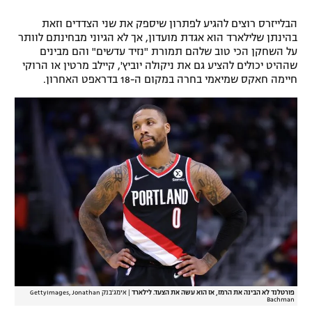
רשיון להקרנה פומבית לבית עסק
הבלייזרס רוצים להגיע לפתרון שיספק את שני הצדדים וזאת
בהינתן שלילארד הוא אגדת מועדון, אך לא הגיוני מבחינתם לוותר
הצטרפות לחבילת הערוצים
על השחקן הכי טוב שלהם תמורת "נזיד עדשים" והם מבינים
שההיט יכולים להציע גם את ניקולה יוביץ', קיילב מרטין או הרוקי
חיימה חאקס שמיאמי בחרה במקום ה-18 בדראפט האחרון.
לוח דרושים – ג'ובנט
תגיות
המגזין
פורטלנד לא הבינה את הרמז, אז הוא עשה את הצעד. לילארד
|
אימג'בנק GettyImages, Jonathan
Bachman