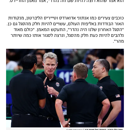
הוא אמר שהוא רוצה להיות שם וזה נהדר", אמר מאמן הווריירס.
רשיון להקרנה פומבית לבית עסק
כוכבים צעירים כמו אנתוני אדוארדס וטיייריס הליברטון, מנקודות
הצטרפות לחבילת הערוצים
האור הבודדות באליפות העולם, עשויים להיות חלק מהסגל גם כן.
"הסגל האחרון שלנו היה נהדר", התעקש המאמן. "כולם מאוד
לוח דרושים – ג'ובנט
נלהבים להיות כעת חלק מהסגל, ונרצה לסגור אותו כמה שיותר
מהר".
תגיות
המגזין