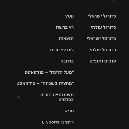
כדורגל ישראלי
VOD
כדורגל עולמי
רץ ברשת
ליגת העל
כדורסל ישראלי
תוצאות
ליגת
ליגה לאומית
האלופות
כדורסל עולמי
לוח שידורים
ליגת ווינר
סל
גביע הטוטו
ענפים נוספים
ברחבה
ליגה
NBA
אירופית
"מעל הליגה" – פודקאסט
ליגה לאומית
ליגיונרים
טניס
יורוליג
ליגה אנגלית
"מחצית בשכונה" – פודקאסט
כדורסל נשים
גביע המדינה
כדוריד
יורוקאפ
ליגה גרמנית
משתתפים וזוכים
בפרסים
מכבי תל
נבחרת
כדורעף
אביב
ישראל
ליגה
טניס
ספרדית
תקנון משתתפים
שחייה
הפועל חולון
מכבי חיפה
וזוכים בפרסים
גיימינג E-Sports
ליגה