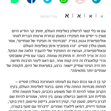
"מחצית בשכונה" – פודקאסט
אופניים
א
א
א
א
(גודל טקסט)
ספורט מוטורי
משתתפים וזוכים בפרסים
עם או בלי קשר לכישלון באליפות העולם, סטיב קר הודיע היום
כדורמים
(שני) כי יסיים את תפקידו כמאמן נבחרת ארצות הברית לאחר
תקנון משתתפים וזוכים בפרסים
טניס
אולימפיאדת 2024 בפריז. "מבחינתי זה תפקיד של שנתיים", אמר
פוטבול אמריקאי NFL
מאמן גולדן סטייט. "גרג פופוביץ' אימן באליפות העולם
תקנון עבור פעילות אלקטרה
ובאולימפיאדה, ועכשיו זה התפקיד שלי להעביר הלאה את המקל.
ככה זה צריך להיות. זו מחויבות עצומה. בעבר עם מייק ששבסקי
גיימינג E-Sports
בייסבול MLB
וג'רי קולאנג'לו זה היה קצת אחר, הם דאגו ליצור תרבות חדשה
תקנון עבור פעילות ספורט 1 – "מרלן"
וזה היה הגיוני שמייק יישאר. כרגע, במציאות של היום, תקופה של
ספורט אתגרי ואקסטרים
שנתיים יותר מתאימה".
תנאי שימוש
אומנויות לחימה
קר בן ה-58 נכנס כעת גם לעונתו האחרונה בגולדן סטייט –
לפחות מבחינת החוזה עליו חתם. בניגוד לאליפות העולם, בקיץ
מדיניות פרטיות
הקרוב אמור להיות לו סגל משופע כוכבים, כשכל תוצאה זולת
גיימינג E-Sports
מדליית זהב תיחשב ככישלון עצום. בין היתר, אמורים להיות שם
לברון ג'יימס, סטפן קרי, קווין דוראנט, ג'ייסון טייטום, דווין בוקר,
תקנון פעילות ספורט 1
אנתוני דייויס, דמיאן לילארד ואחרים. "דיברתי עם סטף בקצרה,