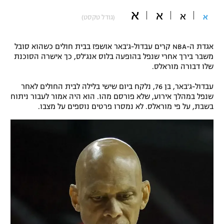
א
"מחצית בשכונה" – פודקאסט
א
א
א
(גודל טקסט)
אופניים
ספורט מוטורי
משתתפים וזוכים בפרסים
אגדת ה-NBA קרים עבדול-ג'באר אושפז בבית חולים כשהוא סובל
משבר בירך אחרי שנפל בהופעה בלוס אנג'לס, כך אישרה הסוכנת
שלו דבורה מוראלס.
כדורמים
תקנון משתתפים וזוכים בפרסים
טניס
עבדול-ג'באר, בן 76, נלקח ביום שישי בלילה לבית החולים לאחר
פוטבול אמריקאי NFL
שנפל במהלך אירוע, שלא פורסם מהו. הוא היה אמור לעבור ניתוח
תקנון עבור פעילות אלקטרה
בשבת, על פי מוראלס. לא נמסרו פרטים נוספים על מצבו.
גיימינג E-Sports
בייסבול MLB
תקנון עבור פעילות ספורט 1 – "מרלן"
ספורט אתגרי ואקסטרים
תנאי שימוש
אומנויות לחימה
מדיניות פרטיות
גיימינג E-Sports
תקנון פעילות ספורט 1