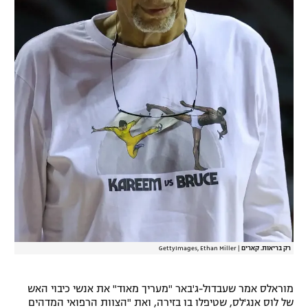
רשיון להקרנה פומבית לבית עסק
הצטרפות לחבילת הערוצים
לוח דרושים – ג'ובנט
תגיות
המגזין
רק בריאות. קארים
|
GettyImages, Ethan Miller
מוראלס אמר שעבדול-ג'באר "מעריך מאוד" את אנשי כיבוי האש
של לוס אנג'לס, שטיפלו בו בזירה, ואת "הצוות הרפואי המדהים