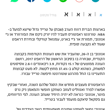
"מחצית בשכונה" – פודקאסט
אופניים
א
א
א
א
(גודל טקסט)
ספורט מוטורי
משתתפים וזוכים בפרסים
בארצות הברית דווח הערב (שבת) על טרייד גדול שייצא לפועל ב-
כדורמים
NBA: טורונטו ראפטורס תעביר לניו יורק ניקס את הפורוורד או ג'י
תקנון משתתפים וזוכים בפרסים
אנונובי, תמורת אר ג'יי בארט, עמנואל קוויקלי ובחירת דראפט
טניס
שעוד לא נקבעה סופית.
פוטבול אמריקאי NFL
תקנון עבור פעילות אלקטרה
אנונובי בן ה-26, שהעביר את שש העונות הקודמות בקבוצה
גיימינג E-Sports
בייסבול MLB
הקנדית, שבחרה בו בסיבוב הראשון של דראפט 2017, רושם
תקנון עבור פעילות ספורט 1 – "מרלן"
העונה ממוצעים של 15.1 נקודות, 3.9 ריבאונדים ו-2.6 אסיסטים
למשחק, כשהוא קולע ב-37.4% מחוץ לקשת. לא מעט קבוצות
ספורט אתגרי ואקסטרים
תנאי שימוש
התעניינו בו החל מהרגע שטורונטו חיפשה טרייד עבורו.
אומנויות לחימה
הראפטורס מעצבים מחדש את הסגל שלהם השנה, ואחרי שבקיץ
מדיניות פרטיות
אפשרו לפרד ואנווליט לעזוב כשחקן חופשי והמאמן ניק נרס
גיימינג E-Sports
פוטר, אנונובי כנראה לא יהיה היחיד שעוזב העונה. לפי הדיווחים,
גם פסקאל סיאקם מועמד לעבור בטרייד.
תקנון פעילות ספורט 1
אנונובי נחשב לשחקן שתורם משמעותית בשני הצדדים של