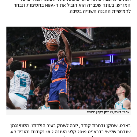
המגרש: בעונה שעברה הוא הוביל את ה-NBA בחטיפות ונבחר
רשיון להקרנה פומבית לבית עסק
לחמישיית ההגנה השנייה בטיבה.
הצטרפות לחבילת הערוצים
לוח דרושים – ג'ובנט
תגיות
המגזין
אר ג'יי בארט, ניו יורק ניקס
|
רויטרס
בארט, שחקן נבחרת קנדה, יזכה לשחק בעיר הולדתו. הסווינגמן
שנבחר שלישי בדראפט 2019 קלע העונה 18.2 נקודות והוריד 4.3