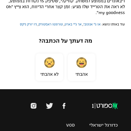
ריבאונדים בממוצע למשחק. קוויקלי, שסיפק 15 נקודות בממוצע,
לא ראה את הטרייד שלו מגיע: זמן קצר אחרי הדיווח, הוא צייץ "Oh
my goodness".
עוד באותו נושא:
או ג'י אנונובי
,
אר ג'יי בארט
,
טורונטו ראפטורס
,
ניו יורק ניקס
מה דעתך על הכתבה?
אהבתי
לא אהבתי
כדורגל ישראלי
VOD