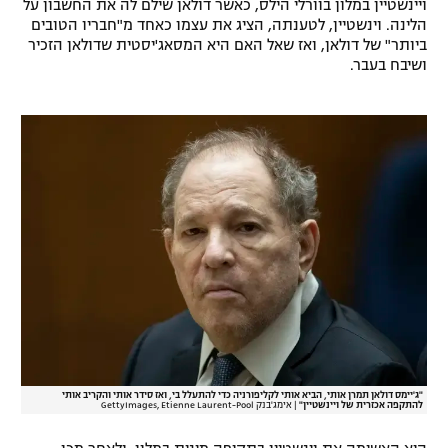
ויינשטיין במלון בוורלי הילס, כאשר דולאן שילם לה את החשבון על
הלינה. וינשטיין, לטענתה, הציג את עצמו כאחד מ"חבריו הטובים
ביותר" של דולאן, ואז שאל האם היא המסאג'יסטית שדולאן הזכיר
ושיבח בעבר.
"ג'יימס דולאן תמרן אותי, הביא אותי לקליפורניה כדי להתעלל בי, ואז סידר אותי והקריב אותי
להתקפה אכזרית של ויינשטיין"
|
אימג'בנק GettyImages, Etienne Laurent-Pool