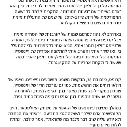
היא האשימה את וינשטיין בתקיפה מינית במלון, ולאחר מכן
הודיעה על כך לדולאן, שלכאורה הגיב ואמרה לה כי וינשטיין הוא
"אדם בעייתי" עם "בעיות חמורות". התקרית קדמה להרשעה
המפורסמת של ויינשטיין ב-2017, על שנים של התעללות מינית
סדרתית בנשים בתעשיית הקולנוע.
בארה"ב לא נהוג לפרסם שמות של קורבנות של הטרדה מינית,
אבל קרופט עצמה פרסמה הצהרה פומבית ביום שלישי, ואמרה
ש"ג'יימס דולאן תמרן אותי, הביא אותי לקליפורניה כדי להתעלל
בי, ואז סידר אותי והקריב אותי להתקפה אכזרית של ויינשטיין.
התקווה שלי היא שהתביעה שלי תאלץ את דולאן להכיר במה
שעשה לי ולקחת אחריות על הנזק שגרם".
קרופט, כיום בת 38, מבקשת משפט מושבעים ופיצויים. נציגיו של
דולאן דוחים את ההאשמות, כמו גם עורכת הדין של ווינשטיין,
שנידון במקור ל-23 שנות מאסר בגין תקיפה מינית, ולאחרונה
נוספו לו 16 שנים נוספות בגין אונס ותקיפה מינית בתיק נפרד.
במהלך מסיבת עיתונאים של ה-NBA על משחק האולסטאר, הגיב
הקומישינר אדם סילבר לשאלה לגבי התביעה. "ראיתי את הכתבה
ולא יודע עליה שום דבר מלבד מה שקראתי", אמר סילבר, "נמתין
לגלות מידע נוסף".