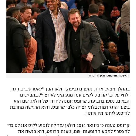
רשיון להקרנה פומבית לבית עסק
הצטרפות לחבילת הערוצים
לוח דרושים – ג'ובנט
תגיות
המגזין
האשמות חריפות. דולאן
|
רויטרס
במהלך מפגש אחד, נטען בתביעה, דולאן הפך "לאסרטיבי ביותר,
ולחץ על גב' קרופט לקיים עמו מגע מיני לא רצוי". במפגשים
הבאים, נטען בתביעה, קרופט זומנה לחדרו של דולאן, שם הוא
ביצע "התקדמות בלתי רצויה כלפי קרופט, והיא הרגישה מחויבת
להיכנע ליחסי מין איתו".
קרופט טענה כי בינואר 2014 דולאן עזר לה לנסוע ללוס אנג'לס כדי
להצטרף למסע ההופעות. שם, טענה קרופט, היא פגשה את