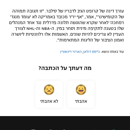
עורך דינה של קרופט הגיב לדבריו של סילבר. "זו תגובה תמוהה
של הקומישינר", אמר, "אף יו"ר מכובד באמריקה לא 'עומד מנגד'
ו'מחכה' לאחר שקרא שהוגשה תלונה פדרלית נגד אחד המנהלים
שלו בטענה לתקיפה מינית וסחר במין. ה-NBA וה-NHL לצורך
העניין לא צריכים להיות שונים. האשמות אלו רלוונטיות ליושרה
ואמון הציבור של הליגות המתאימות".
עוד באותו נושא:
ג'יימס דולאן
,
הארווי ויינשטיין
מה דעתך על הכתבה?
אהבתי
לא אהבתי