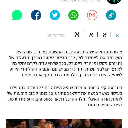
יום רביעי, 09:37, 17.01.24
"מחצית בשכונה" – פודקאסט
אופניים
ספורט מוטורי
משתתפים וזוכים בפרסים
א
א
א
א
(גודל טקסט)
כדורמים
תקנון משתתפים וזוכים בפרסים
טניס
אישה מטנסי הגישה תביעה לבית המשפט בארה"ב שבה היא
פוטבול אמריקאי NFL
תקנון עבור פעילות אלקטרה
מאשימה את ג'יימס דולאן, יו"ר מדיסון סקוור גארדן והבעלים של
ניו יורק ניקס וניו יורק ריינג'רס, בכך שלחץ עליה לקיים יחסי מין
גיימינג E-Sports
בייסבול MLB
לא רצויים לפני עשור, תוך כדי מפגש עם המפיק ההוליוודי הידוע
תקנון עבור פעילות ספורט 1 – "מרלן"
לשמצה הארווי ויינשטיין. שלטענתה גם תקף אותה מינית.
ספורט אתגרי ואקסטרים
תנאי שימוש
בתביעה קלי קרופט אומרת שהיא הייתה בת 27 ועבדה כמטפלת
בעיסוי כאשר פגשה את דולאן בסתיו 2013 בזמן סיבוב הופעות של
אומנויות לחימה
להקת הרוק האיגלז. הלהקה של דולאן, JD & The Straight Shot,
מדיניות פרטיות
הייתה מופע חימום.
גיימינג E-Sports
תקנון פעילות ספורט 1