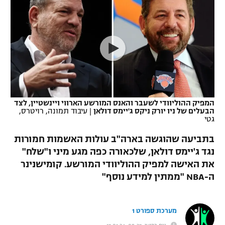
כדורסל נשים
נבחרת ישראל
יורוליג
ליגה ספרדית
טניס
VOD
מכבי תל אביב
מכבי חיפה
יורוקאפ
ליגה איטלקית
כדוריד
הפועל חולון
בית"ר ירושלים
רץ ברשת
ליגה צרפתית
כדורעף
הפועל ירושלים
מכבי תל אביב
ליגה הולנדית
שחייה
תוצאות
המפיק ההוליוודי לשעבר והאנס המורשע הארווי ויינשטיין, לצד
דני אבדיה
הפועל תל אביב
הבעלים של ניו יורק ניקס ג'יימס דולאן
|
עיבוד תמונה, רויטרס,
גטי
ליגה טורקית
ג'ודו
הפועל חיפה
לוח שידורים
בתביעה שהוגשה בארה"ב עולות האשמות חמורות
ליגה סינית
אגרוף
נגד ג'יימס דולאן, שלכאורה כפה מגע מיני ו"שלח"
הפועל באר שבע
את האישה למפיק ההוליוודי המורשע. קומישנינר
ליגה ברזילאית
ברחבה
ספורט אולימפי
ה-NBA "ממתין למידע נוסף"
מכבי נתניה
ליגות נוספות
UFC
"מעל הליגה" – פודקאסט
בני יהודה
מערכת ספורט 1
היאבקות WWE