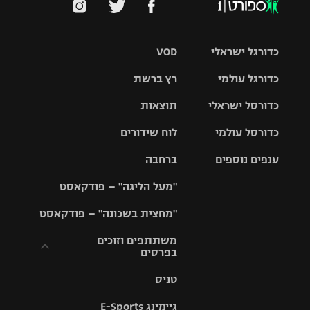
כדורגל ישראלי
VOD
כדורגל עולמי
רץ ברשת
ליגת העל
כדורסל ישראלי
תוצאות
ליגת
ליגה לאומית
האלופות
כדורסל עולמי
לוח שידורים
ליגת ווינר
סל
גביע הטוטו
ענפים נוספים
ברחבה
ליגה
NBA
אירופית
"מעל הליגה" – פודקאסט
ליגה לאומית
ליגיונרים
טניס
יורוליג
ליגה אנגלית
"מחצית בשכונה" – פודקאסט
כדורסל נשים
גביע המדינה
כדוריד
יורוקאפ
ליגה גרמנית
משתתפים וזוכים
בפרסים
מכבי תל
נבחרת
כדורעף
אביב
ישראל
ליגה
טניס
ספרדית
תקנון משתתפים
שחייה
הפועל חולון
מכבי חיפה
וזוכים בפרסים
גיימינג E-Sports