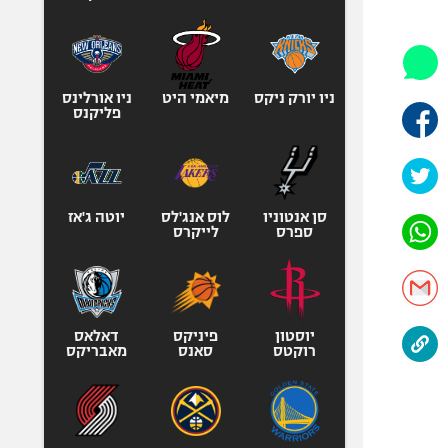
היאבקות WWE
אופניים
ספורט מוטורי
כדורמים
ניו יורק ניקס
מיאמי היט
ניו אורלינס
פליקנס
פוטבול אמריקאי NFL
בייסבול MLB
ספורט אתגרי
ואקסטרים
סן אנטוניו
לוס אנג'לס
יוטה ג'אז
ספרס
לייקרס
אומנויות לחימה
גיימינג E-Sports
יוסטון
פיניקס
דאלאס
רוקטס
סאנס
מאבריקס