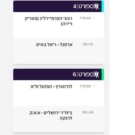
עכשיו
רגעי הפרמיירליג (פטריק
ויירה)
09:10
ארסנל - ריאל בטיס
עכשיו
לודוגורץ - הפועל ת"א
09:40
בית"ר ירושלים - א.א.ק
לרנקה