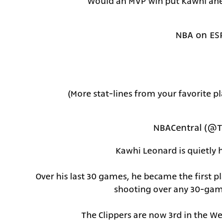
Would an MVP win put Kawhi ahea
(More stat-lines from your favorite p
Kawhi Leonard is quietly 
Over his last 30 games, he became the first p
shooting over any 30-gam
The Clippers are now 3rd in the W