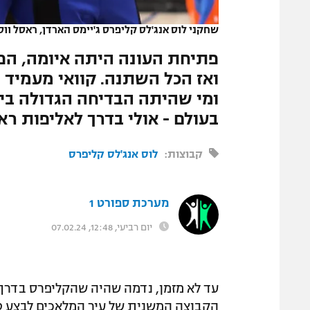
המגזין
שחקני לוס אנג'לס קליפרס ג'יימס הארדן, ראסל ווסטב
פתיחת העונה היתה איומה, הפר
ומי שהיתה הבדיחה הגדולה ביו
בעולם - אולי בדרך לאליפות ר
קבוצות:
לוס אנג'לס קליפרס
מערכת ספורט 1
יום רביעי, 12:48, 07.02.24
עד לא מזמן, נדמה שהיה שהקליפרס בדרך
הקבוצה המשנית של עיר המלאכים לבצע טר