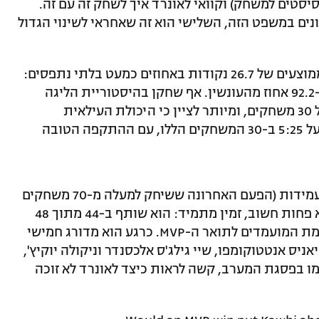
ג' (22.6 נקודות, 5.4 ריבאונדים ו-3.6 אסיסטים למשחק) וקוואי לאונרד איך לשחק זה עם זה.
ים במשפט הזה, השלישי הוא זה שאחראי לשינוי הגדול
ב-30 משחקיו האחרונים, לאונרד מעמיד ממוצעים של 26.7 נקודות באחוזים כמעט בלתי נתפסים:
55 אחוז מהשדה, 50.6 אחוז מחוץ לקשת ו-92.2 אחוז מהעונשין. אף שחקן בהיסטוריית הליגה
מעולם לא רשם מספרים כאלה בתקופה של 30 משחקים, ומיותר לציין כי היכולת העילאית
מתורגמת לניצחונות – הקליפרס עומדים על 5:25 ב-30 המשחקים הללו, עם ההתקפה הטובה
קוואי בן ה-32 – לא בדיוק סמל לבריאות ועמידות (הפעם האחרונה ששיחק למעלה מ-70 משחקים
היתה ב-2016/17) – נראה טוב מתמיד, ולא פחות חשוב, זמין מתמיד: הוא שותף ב-44 מתוך 48
המשחקים העונה, ומטפס אט אט גם ברשימת המועמדים לתואר ה-MVP. כרגע הוא מדורג חמישי
יאניס אנטטוקומפו, שיי גילג'ס אלכסנדר וניקולה יוקיץ',
מו בפסגת המערב, קשה לראות כיצד לאונרד לא זוכה