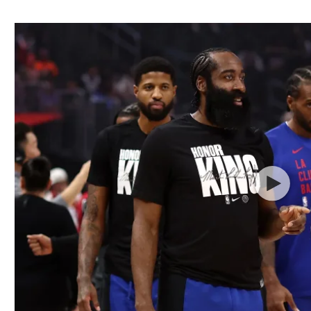
ל אביב
ליגה טורקית
תל אביב
ליגה סינית
חיפה
ליגה ברזילאית
באר שבע
ליגות נוספות
תניה
דה