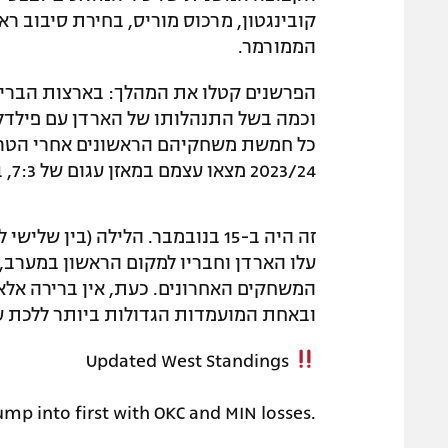
קובינגטון, מרכוס מוריס, בחירת סיבוב רא
הממורמר.
הפרשנים קטלו את המהלך: בארצות הברית
וכמה בשל התנהלותו של הארדן עם פילדל
כל חמשת משחקיהם הראשונים אחרי הטריי
2023/24 מצאו עצמם במאזן עגום של 7:3, במקום ה-12 במערב, ועם מעט מאוד סיבות לאופטימיות.
זה היה ב-15 בנובמבר. הלילה (בין שלישי לרביעי), בשל
המשחקים האחרונים. כעת, אין ברירה אלא
ובאחת המועמדות הגדולות ביותר ללכת עד
Updated West Standings
ump into first with OKC and MIN losses.