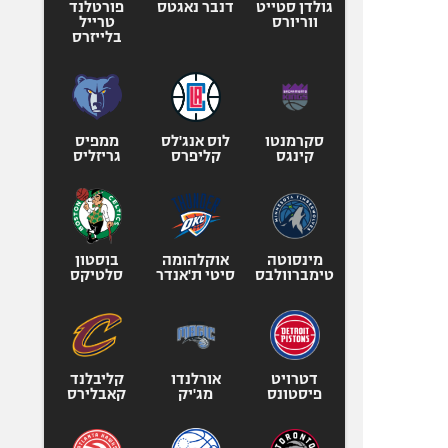
גולדן סטייט
דנבר נאגטס
פורטלנד
ווריורס
טרייל
בלייזרס
סקרמנטו
לוס אנג'לס
ממפיס
קינגס
קליפרס
גריזליס
מינסוטה
אוקלהומה
בוסטון
טימברוולבס
סיטי ת'אנדר
סלטיקס
דטרויט
אורלנדו
קליבלנד
פיסטונס
מג'יק
קאבלירס