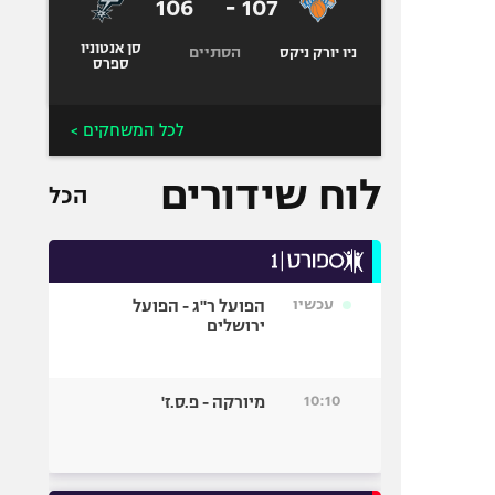
106
-
107
סן אנטוניו
הסתיים
ניו יורק ניקס
ספרס
לכל המשחקים >
לוח שידורים
הכל
עכשיו
הפועל ר"ג - הפועל
ירושלים
10:10
מיורקה - פ.ס.ז'