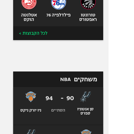
טורונטו
פילדלפיה 76
אטלנטה
ראפטורס
הוקס
לכל הקבוצות >
משחקים
NBA
94
-
90
סן אנטוניו
הסתיים
ניו יורק ניקס
ספרס