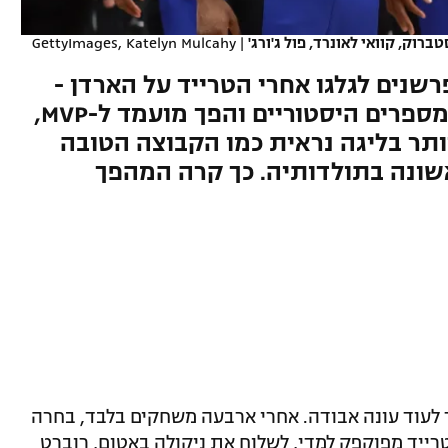
רוק, קוואי לאונרד, פול ג'ורג'
|
GettyImages, Katelyn Mulcahy
שנים לגלגו אחרי הטרייד על הארדן -
ואז הכל השתנה. קוואי מעמיד מספרים היסטוריים והפך מועמד ל-MVP,
תר בליגה נראית כמו הקבוצה הטובה
אשונה בתולדותיה. כך קרה המהפך
 לעוד עונה אבודה. אחרי ארבעה משחקים בלבד, בחרה
ייד מפוקפק למדי, לשלוח את ניקולה באטום, רוברט