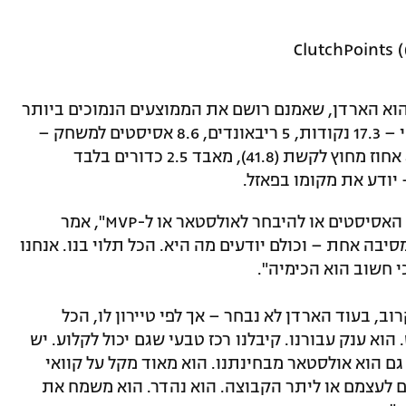
ה בעבר בתואר ה-MVP בעבר הוא הארדן, שאמנם רושם את הממוצעים הנמוכים ביותר
שלו מאז היה שחקן שישי באוקלהומה סיטי – 17.3 נקודות, 5 ריבאונדים, 8.6 אסיסטים למשחק –
אך קולע לראשונה בקריירה בלמעלה מ-40 אחוז מחוץ לקשת (41.8), מאבד 2.5 כדורים בלבד
"לא מעניין אותי להיות מלך הסלים או מלך האסיסטים או להיבחר לאולסטאר או ל-MVP", אמר
סיבה אחת – וכולם יודעים מה היא. הכל תלוי בנו. אנחנו
י חשוב הוא הכימיה".
ב, בעוד הארדן לא נבחר – אך לפי טיירון לו, הכל
 הוא ענק עבורנו. קיבלנו רכז טבעי שגם יכול לקלוע. יש
 גם הוא אולסטאר מבחינתנו. הוא מאוד מקל על קוואי
ים לעצמם או ליתר הקבוצה. הוא נהדר. הוא משמח את