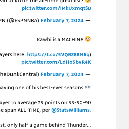
d of KD on the all-time great list?
pic.twitter.com/iMkUxmqtSB
February 7, 2024
— NBA on ESPN (@ESPNNBA)
Kawhi is a MACHINE
layers here:
https://t.co/5VQBZ88M6q
)
pic.twitter.com/LdHo5bvR4K
February 7, 2024
— NBACentral (@TheDunkCentral)
having one of his best-ever seasons
layer to average 25 points on 55-50-90
e span ALL-TIME, per
@StatsWilliams
.
est, only half a game behind Thunder…