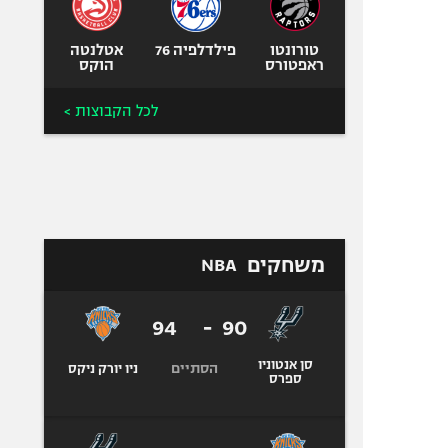
טורונטו
פילדלפיה 76
אטלנטה
ראפטורס
הוקס
לכל הקבוצות >
משחקים
NBA
94
-
90
סן אנטוניו
הסתיים
ניו יורק ניקס
ספרס