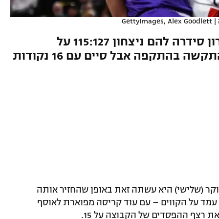
GettyImages, Alex Goodlett
|
ריצת 5:22 של יוטה ברבע האחרון סידרה להם ניצחון 115:127 על
הוויזארדס האומללים. אבדיה התקשה בהתקפה אבל סיים עם 16 נקודות
וקר (שלישי) היא עשתה זאת באופן שהחזיר אותה
ין עמד על הקווים – עם עוד קריסה מפוארת לאוסף