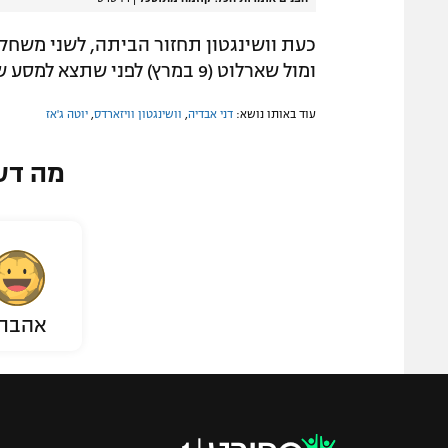
ומול שארלוט (9 במרץ) לפני שתצא למסע של ארבעה משחקי חוץ.
עוד באותו נושא:
דני אבדיה
,
וושינגטון וויזארדס
,
יוטה ג'אז
מה דע
אהבת