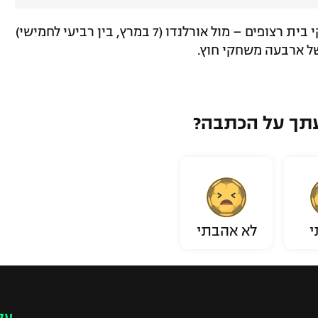
כעת וושינגטון תחזור הביתה, לשני משחקי בית רצופים – מול אורלנדו (7 במרץ, בין רביעי לחמישי)
תך על הכתבה?
י
לא אהבתי
עק