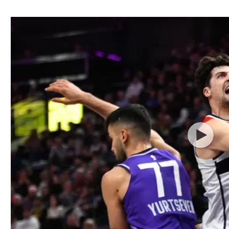
ל אביב
ליגה טורקית
תל אביב
ליגה סינית
חיפה
ליגה ברזילאית
באר שבע
ליגות נוספות
תניה
דה