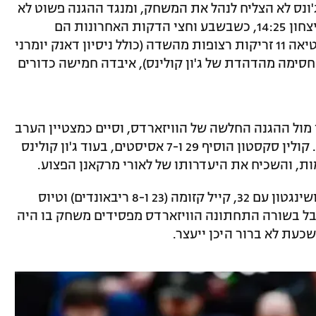
'ונס לא הצליח לנהל את המשחק, ומנגד ההגנה פשוט לא
תפקדה. הג'אז סיימו את הרבע הרביעי בניצחון 14:25, כשבשבע וחצי הדקות האחרונות הם
משלימים ריצת 5:22. וושינגטון מצידה החטיאה 11 זריקות רצופות מהשדה (כולל ניסיון דאנק יומרני
ימה מהדהדת של ג'ון קולינס), איבדה חמישה כדורים
 מול ההגנה החלשה של הוויזארדס, וסיים כמצטיין הערב
עם 38 נקודות, 10 ריבאונדים ו-7 אסיסטים. קולין סקסטון הוסיף 29 ו-7 אסיסטים, בעוד ג'ון קולינס
ג'ורדן פול הוביל את רשימת הקלעים של וושינגטון עם 32, קייל קזומה (23 ו-8 ריבאונדים) וטיוס
 שלהם, אבל בשורה התחתונה הוויזארדס מפסידים משחק בו היה
כעת לא ברור היכן ייעצר.