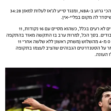
ההפסד הוריד את הוויזארדס למאזן 52:9, הכי גרוע ב-NBA, ומנגד סייע לג'אז לעלות למאזן 34:28
סדר לה מקום בפליי-אין.
רשם עוד ערב סולידי עם מספרים לא רעים בכלל, כשהוא מסיים עם 16 נקודות, 11
נדים, שני אסיסטים, חטיפה וגם 5 איבודים. בסך הכל, למרות ערב בו התקשה מאוד בהתקפה
וסיים עם 6 מ-18 בלבד מהשדה (33%) כולל 0 מ-4 מהשלוש (משחק ראשון ללא שלשה אחרי 11
מר על הסטנדרטים הגבוהים שהציב לעצמו בתקופה