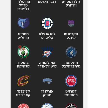
גולדן סטייט
דנבר נאגטס
פורטלנד
ווריורס
טרייל
בלייזרס
סקרמנטו
לוס אנג'לס
ממפיס
קינגס
קליפרס
גריזליס
מינסוטה
אוקלהומה
בוסטון
טימברוולבס
סיטי ת'אנדר
סלטיקס
דטרויט
אורלנדו
קליבלנד
פיסטונס
מג'יק
קאבלירס