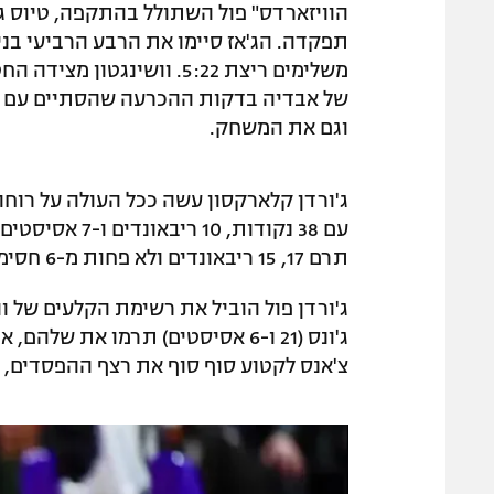
הוויזארדס" פול השתולל בהתקפה, טיוס ג
של אבדיה בדקות ההכרעה שהסתיים עם חס
וגם את המשחק.
ג'ורדן קלארקסון עשה ככל העולה על רוחו
תרם 17, 15 ריבאונדים ולא פחות מ-6 חסימות, והשכיח את היעדרותו של לאורי מרקאנן הפצוע.
ג'ונס (21 ו-6 אסיסטים) תרמו את
צ'אנס לקטוע סוף סוף את רצף ההפסדים, ש