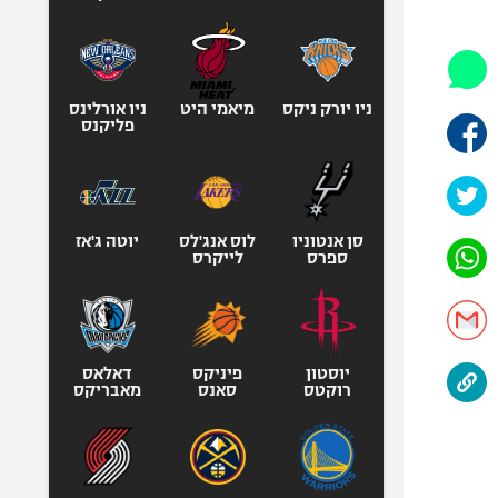
היאבקות WWE
אופניים
ספורט מוטורי
כדורמים
ניו יורק ניקס
מיאמי היט
ניו אורלינס
פליקנס
פוטבול אמריקאי NFL
בייסבול MLB
ספורט אתגרי
ואקסטרים
סן אנטוניו
לוס אנג'לס
יוטה ג'אז
ספרס
לייקרס
אומנויות לחימה
גיימינג E-Sports
יוסטון
פיניקס
דאלאס
רוקטס
סאנס
מאבריקס