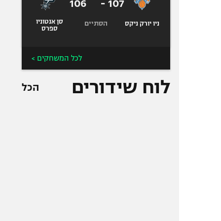
106
-
107
סן אנטוניו
הסתיים
ניו יורק ניקס
ספרס
לכל המשחקים >
לוח שידורים
הכל