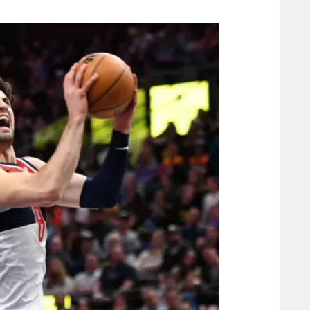
משתתפים וזוכים בפרסים
מכבי ת
הפועל 
תקנון משתתפים וזוכים בפרסים
הפועל 
תקנון עבור פעילות אלקטרה
הפועל 
תקנון עבור פעילות ספורט 1 – "מרלן"
מכבי נ
טניס
בני יהו
גיימינג E-Sports
תנאי שימוש
מדיניות פרטיות
תקנון פעילות ספורט 1
רשיון להקרנה פומבית לבית עסק
הצטרפות לחבילת הערוצים
לוח דרושים – ג'ובנט
תגיות