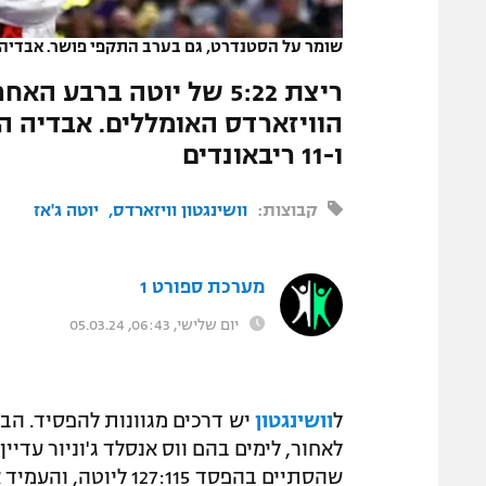
המגזין
שומר על הסטנדרט, גם בערב התקפי פושר. אבדיה
ו-11 ריבאונדים
קבוצות:
וושינגטון וויזארדס
יוטה ג'אז
מערכת ספורט 1
יום שלישי, 06:43, 05.03.24
ל
וושינגטון
יש דרכים מגוונות להפסיד. הב
לאחור, לימים בהם ווס אנסלד ג'וניור עדי
שהסתיים בהפסד 127:115 ליוטה, והעמיד את רצף ההפסדים של הקבוצה על 15.