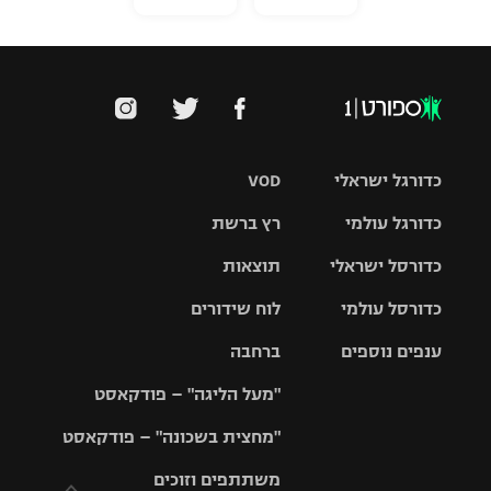
כדורגל ישראלי
VOD
כדורגל עולמי
רץ ברשת
ליגת העל
כדורסל ישראלי
תוצאות
ליגת
ליגה לאומית
האלופות
כדורסל עולמי
לוח שידורים
ליגת ווינר
סל
גביע הטוטו
ענפים נוספים
ברחבה
ליגה
NBA
אירופית
"מעל הליגה" – פודקאסט
ליגה לאומית
ליגיונרים
טניס
יורוליג
ליגה אנגלית
"מחצית בשכונה" – פודקאסט
כדורסל נשים
גביע המדינה
כדוריד
יורוקאפ
ליגה גרמנית
משתתפים וזוכים