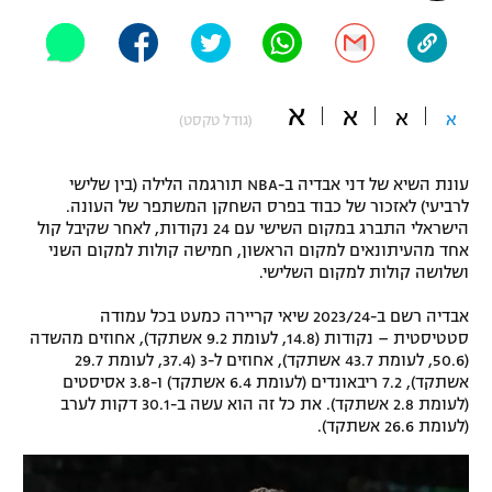
"מחצית בשכונה" – פודקאסט
אופניים
ספורט מוטורי
משתתפים וזוכים בפרסים
א
א
א
א
(גודל טקסט)
כדורמים
תקנון משתתפים וזוכים בפרסים
טניס
עונת השיא של דני אבדיה ב-NBA תורגמה הלילה (בין שלישי
פוטבול אמריקאי NFL
לרביעי) לאזכור של כבוד בפרס השחקן המשתפר של העונה.
תקנון עבור פעילות אלקטרה
הישראלי התברג במקום השישי עם 24 נקודות, לאחר שקיבל קול
אחד מהעיתונאים למקום הראשון, חמישה קולות למקום השני
גיימינג E-Sports
בייסבול MLB
ושלושה קולות למקום השלישי.
תקנון עבור פעילות ספורט 1 – "מרלן"
ספורט אתגרי ואקסטרים
אבדיה רשם ב-2023/24 שיאי קריירה כמעט בכל עמודה
תנאי שימוש
סטטיסטית – נקודות (14.8, לעומת 9.2 אשתקד), אחוזים מהשדה
(50.6, לעומת 43.7 אשתקד), אחוזים ל-3 (37.4, לעומת 29.7
אומנויות לחימה
אשתקד), 7.2 ריבאונדים (לעומת 6.4 אשתקד) ו-3.8 אסיסטים
מדיניות פרטיות
(לעומת 2.8 אשתקד). את כל זה הוא עשה ב-30.1 דקות לערב
גיימינג E-Sports
(לעומת 26.6 אשתקד).
תקנון פעילות ספורט 1