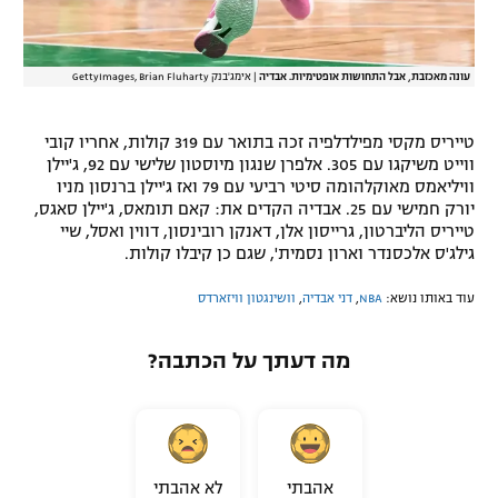
עונה מאכזבת, אבל התחושות אופטימיות. אבדיה
|
אימג'בנק GettyImages, Brian Fluharty
טייריס מקסי מפילדלפיה זכה בתואר עם 319 קולות, אחריו קובי
ווייט משיקגו עם 305. אלפרן שנגון מיוסטון שלישי עם 92, ג'יילן
וויליאמס מאוקלהומה סיטי רביעי עם 79 ואז ג'יילן ברנסון מניו
יורק חמישי עם 25. אבדיה הקדים את: קאם תומאס, ג'יילן סאגס,
טייריס הליברטון, גרייסון אלן, דאנקן רובינסון, דווין ואסל, שיי
גילג'ס אלכסנדר וארון נסמית', שגם כן קיבלו קולות.
עוד באותו נושא:
NBA
,
דני אבדיה
,
וושינגטון וויזארדס
מה דעתך על הכתבה?
אהבתי
לא אהבתי