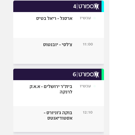
עכשיו
ארסנל - ריאל בטיס
11:00
צ'לסי - יובנטוס
עכשיו
בית"ר ירושלים - א.א.ק
לרנקה
12:10
בוקה ג'וניורס -
אסטודיאנטס