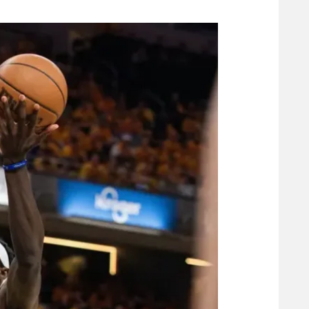
משתתפים וזוכים בפרסים
מכבי ת
הפועל 
תקנון משתתפים וזוכים בפרסים
הפועל 
תקנון עבור פעילות אלקטרה
הפועל 
תקנון עבור פעילות ספורט 1 – "מרלן"
מכבי נ
טניס
בני יהו
גיימינג E-Sports
תנאי שימוש
מדיניות פרטיות
תקנון פעילות ספורט 1
רשיון להקרנה פומבית לבית עסק
הצטרפות לחבילת הערוצים
לוח דרושים – ג'ובנט
תגיות