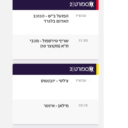
עכשיו
הפועל ב"ש - הכוכב
האדום בלגרד
11:30
שריף טירספול - מכבי
ת"א (מקוצר 10)
עכשיו
צ'לסי - יובנטוס
10:15
מילאן - אינטר