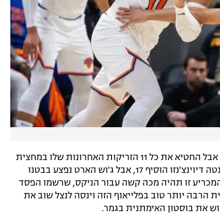
ג'יילן ברונסון קלע אומנם 31 נקודות מנגד, אבל החטיא את כל 11 הזריקות האחרונות שלו במחצית
הראשונה ודייק רק ב-11 מ-26 מהשדה. דונטה דיוינצ'נזו הוסיף 17, אבל ג'וש הארט נפצע בבטנו
מכריע זו תהיה מכה קשה עבור הניקס, שרשמו הפסד
 הרבה יותר טוב בפלייאוף הזה וינסה לנצל שוב את
וש את בוסטון האימתנית בגמר.