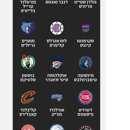
גולדן סטייט
דנבר נאגטס
פורטלנד
ווריורס
טרייל
בלייזרס
סקרמנטו
לוס אנג'לס
ממפיס
קינגס
קליפרס
גריזליס
מינסוטה
אוקלהומה
בוסטון
טימברוולבס
סיטי ת'אנדר
סלטיקס
דטרויט
אורלנדו
קליבלנד
פיסטונס
מג'יק
קאבלירס