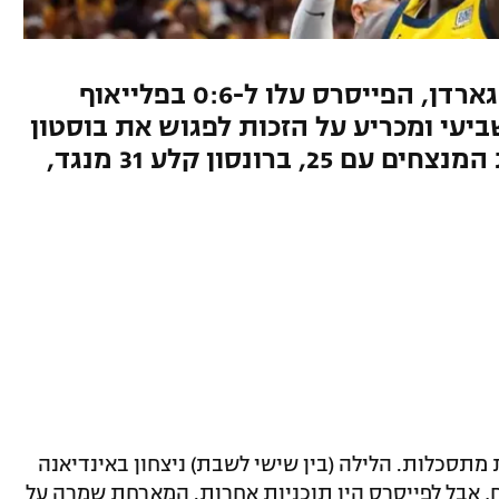
אחרי ההשפלה במדיסון סקוור גארדן, הפייסרס עלו ל-0:6 בפלייאוף
וכפו משחק שביעי ומכריע על הזכות לפגוש את בוסטון
בגמר המזרח. סיאקם הוביל את המנצחים עם 25, ברונסון קלע 31 מנגד,
 מתסכלות. הלילה (בין שישי לשבת) ניצחון באינדיאנה
 אבל לפייסרס היו תוכניות אחרות. המארחת שמרה על