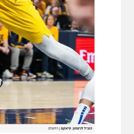
הוביל לניצחון. סיאקם
|
רויטרס