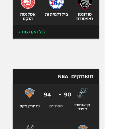
טורונטו
פילדלפיה 76
אטלנטה
ראפטורס
הוקס
לכל הקבוצות >
משחקים
NBA
94
-
90
סן אנטוניו
הסתיים
ניו יורק ניקס
ספרס