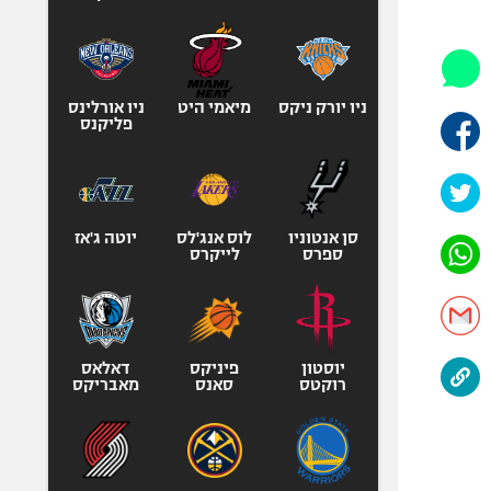
היאבקות WWE
אופניים
ספורט מוטורי
כדורמים
ניו יורק ניקס
מיאמי היט
ניו אורלינס
פליקנס
פוטבול אמריקאי NFL
בייסבול MLB
ספורט אתגרי
ואקסטרים
סן אנטוניו
לוס אנג'לס
יוטה ג'אז
ספרס
לייקרס
אומנויות לחימה
גיימינג E-Sports
יוסטון
פיניקס
דאלאס
רוקטס
סאנס
מאבריקס