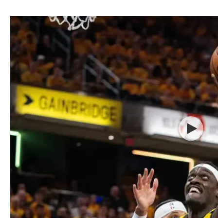
ל אביב
ליגה טורקית
תל אביב
ליגה סינית
חיפה
ליגה ברזילאית
באר שבע
ליגות נוספות
תניה
דה