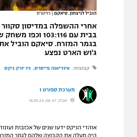
המגזין
הוביל לניצחון. סיאקם
|
רויטרס
בבית עם 103:116 
ג'וש הארט נפצע
קבוצות:
אינדיאנה פייסרס
ניו יורק ניקס
מערכת ספורט 1
שבת, 06:47, 18.05.24
אוהדי הניקס ידעו שנים של אכזבות ועונות
היה מעלה את הקבוצה שלהם לגמר המזרח,