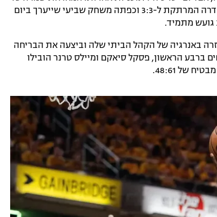
הביתיות, ניצחה 103:116, השוותה את הסדרה המרתקת ל-3:3 וכפתה משחק שביעי שייערך ביום
 גועש מתמיד.
רה באנרגיה של הקהל הביתי שלה וביצעה את הבריחה
שני. אחרי יתרון 29:30 לאורחים ברבע הראשון, פסקל סיאקם ומיילס טרנר הובילו