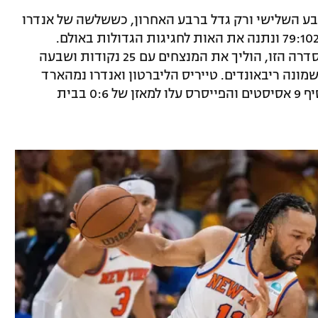
בע השלישי ורק גדל ברבע האחרון, כששלשה של אנדרו
נמהארד העניקה למארחים יתרון שיא של 79:102 ונתנה את האות לחגיגות הגדולות באולם.
סיאקם, שספג לא מעט ביקורות במהלך הסדרה הזו, הוליך את המנצחים עם 25 נקודות ושבעה
לס טרנר הוסיף 17 נקודות ושמונה ריבאונדים. טייריס הליברטון ואנדרו נמהארד
הוסיפו 15 כל אחד, כאשר הרכז המצוין מוסיף 9 אסיסטים והפייסרס עלו למאזן של 0:6 בבית