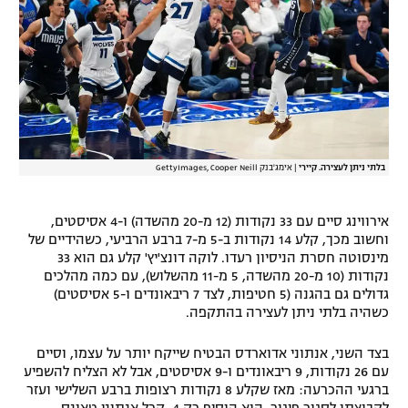
רשיון להקרנה פומבית לבית עסק
הצטרפות לחבילת הערוצים
לוח דרושים – ג'ובנט
תגיות
בלתי ניתן לעצירה. קיירי
|
אימג'בנק GettyImages, Cooper Neill
המגזין
אירווינג סיים עם 33 נקודות (12 מ-20 מהשדה) ו-4 אסיסטים,
וחשוב מכך, קלע 14 נקודות ב-5 מ-7 ברבע הרביעי, כשהידיים של
מינסוטה חסרת הניסיון רעדו. לוקה דונצ'יץ' קלע גם הוא 33
נקודות (10 מ-20 מהשדה, 5 מ-11 מהשלוש), עם כמה מהלכים
גדולים גם בהגנה (5 חטיפות, לצד 7 ריבאונדים ו-5 אסיסטים)
כשהיה בלתי ניתן לעצירה בהתקפה.
בצד השני, אנתוני אדוארדס הבטיח שייקח יותר על עצמו, וסיים
עם 26 נקודות, 9 ריבאונדים ו-9 אסיסטים, אבל לא הצליח להשפיע
ברגעי ההכרעה: מאז שקלע 8 נקודות רצופות ברבע השלישי ועזר