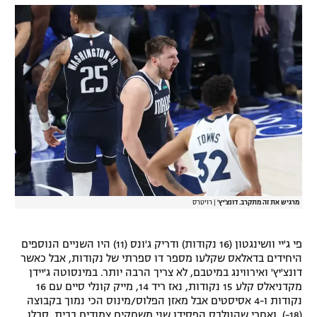
מרגיש את זה מתקרב. דונצ'יץ'
|
רויטרס
פי ג'יי וושינגטון (16 נקודות) ודריק ג'ונס (11) היו השניים הנוספים
היחידים בדאלאס שקלעו מספר דו ספרתי של נקודות, אבל כאשר
דונצ'יץ' ואירווינג במיטבם, לא צריך הרבה יותר. במינסוטה ג'יידן
מקדניאלס קלע 15 נקודות, נאז ריד 14, מייק קונלי סיים עם 16
נקודות ו-4 אסיסטים אבל מאזן הפלוס/מינוס הכי נמוך בקבוצה
(18-), ואחרי שהוולבס הפסידו שני משחקים צמודים בבית, סבלו