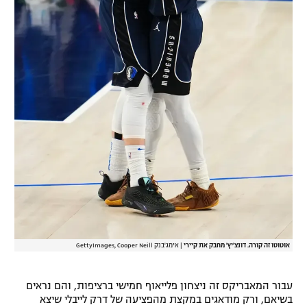
אוטוטו זה קורה. דונצ'יץ' מחבק את קיירי
|
אימג'בנק GettyImages, Cooper Neill
עבור המאבריקס זה ניצחון פלייאוף חמישי ברציפות, והם נראים
בשיאם, ורק מודאגים במקצת מהפציעה של דרק לייבלי שיצא