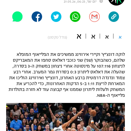
יום שני, 06:23, 27.05.24
"מחצית בשכונה" – פודקאסט
אופניים
ספורט מוטורי
משתתפים וזוכים בפרסים
א
א
א
א
(גודל טקסט)
כדורמים
תקנון משתתפים וזוכים בפרסים
טניס
פוטבול אמריקאי NFL
לוקה דונצ'יץ' וקיירי אירווינג ממשיכים את הפלייאוף המופלא
תקנון עבור פעילות אלקטרה
שלהם, כשהבוקר (שני) שני כוכבי דאלאס סחפו את המאבריקס
לניצחון 107:116 על מינסוטה אחרי ניצחון במשחק ה-3 בסדרה,
גיימינג E-Sports
בייסבול MLB
שהעלה את דאלאס ליתרון 0:3 בסדרת גמר המערב. אחרי רבע
תקנון עבור פעילות ספורט 1 – "מרלן"
צמוד ונדנדה דרמטית ברבע האחרון, דונצ'יץ' ואירווינג הוליכו את
ספורט אתגרי ואקסטרים
המארחת לריצת 1:11 ב-5 הדקות האחרונות, כדי להכריע את
תנאי שימוש
המשחק ולעלות ליתרון שממנו אף קבוצה עוד לא חזרה בתולדות
פלייאוף ה-NBA.
אומנויות לחימה
מדיניות פרטיות
גיימינג E-Sports
תקנון פעילות ספורט 1