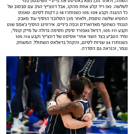
השווה, ולאחר מכן מצא באסיסט את פי-ג'יי וושינגטון פנוי
לשלשה. נאז ריד קלע אחת מהקו, אבל דונצ'יץ' הגיב עם סבסוב של
כל ההגנה וקבע 105:109 כשנותרו 2:16 דקות לסיום. טאונס
החטיא שלשה נוספת, ולאחר מכן הסלובני הוסיף עוד מאבק
הגנתי כשחטף מאדוארדס וכפה ביניים. אירווינג הוסיף ג'אמפ שוט
וקבע 105:111, דניאל גאפורד סיפק חסימה גדולה על מייק קונלי,
ומיד הטביע בצד השני אחרי אסיסט של דונצ'יץ' וקבע 105:114
כשנותרו 34 שניות לסיום, והקהל בדאלאס השתולל. המשחק
נגמר, וכנראה גם הסדרה.