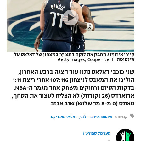
כדורסל נשים
נבחרת ישראל
יורוליג
ליגה ספרדית
טניס
VOD
מכבי תל אביב
מכבי חיפה
יורוקאפ
ליגה איטלקית
כדוריד
הפועל חולון
בית"ר ירושלים
רץ ברשת
ליגה צרפתית
כדורעף
הפועל ירושלים
מכבי תל אביב
קיירי אירווינג מחבק את לוקה דונצ'יץ' בניצחון של דאלאס על
מינסוטה
|
GettyImages, Cooper Neill
ליגה הולנדית
שחייה
תוצאות
דני אבדיה
הפועל תל אביב
שני כוכבי דאלאס נתנו עוד הצגה ברבע האחרון,
ליגה טורקית
ג'ודו
הוליכו את המאבס לניצחון 107:116 אחרי ריצת 1:11
הפועל חיפה
לוח שידורים
בדקות הסיום ורחוקים משחק אחד מגמר ה-NBA.
ליגה סינית
אגרוף
אדוארדס (26 נקודות) לא הצליח לעצור את הסחף,
הפועל באר שבע
טאונס (0 מ-8 מהשלוש) שוב אכזב
ליגה ברזילאית
ברחבה
ספורט אולימפי
מכבי נתניה
קבוצות:
מינסוטה טימברוולבס
דאלאס מאבריקס
ליגות נוספות
UFC
"מעל הליגה" – פודקאסט
בני יהודה
מערכת ספורט 1
היאבקות WWE