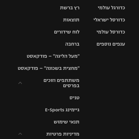
כדורגל עולמי
רץ ברשת
ליגת העל
כדורסל ישראלי
תוצאות
ליגת
ליגה לאומית
האלופות
כדורסל עולמי
לוח שידורים
ליגת ווינר
סל
גביע הטוטו
ענפים נוספים
ברחבה
ליגה
NBA
אירופית
"מעל הליגה" – פודקאסט
ליגה לאומית
ליגיונרים
טניס
יורוליג
ליגה אנגלית
"מחצית בשכונה" – פודקאסט
כדורסל נשים
גביע המדינה
כדוריד
יורוקאפ
ליגה גרמנית
משתתפים וזוכים
בפרסים
מכבי תל
נבחרת
כדורעף
אביב
ישראל
ליגה
טניס
ספרדית
תקנון משתתפים
שחייה
הפועל חולון
מכבי חיפה
וזוכים בפרסים
גיימינג E-Sports
ליגה
איטלקית
ג'ודו
הפועל
בית"ר
תנאי שימוש
תקנון עבור פעילות
ירושלים
ירושלים
אלקטרה
מדיניות פרטיות
ליגה
אגרוף