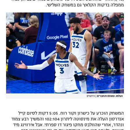
ממפלה בדקות הקלאץ' גם במשחק השלישי.
נעלמו. טאונס והחברים
|
רויטרס
המשחק הוכרע על כישרון וקור רוח. 5:05 דקות לסיום קייל
אנדרסון העלה את מינסוטה ליתרון 102:104 והמשיך רבע צמוד
ונהדר, אחרי שהוולבס מחקו פיגור דו ספרתי. אבל אירווינג מיד