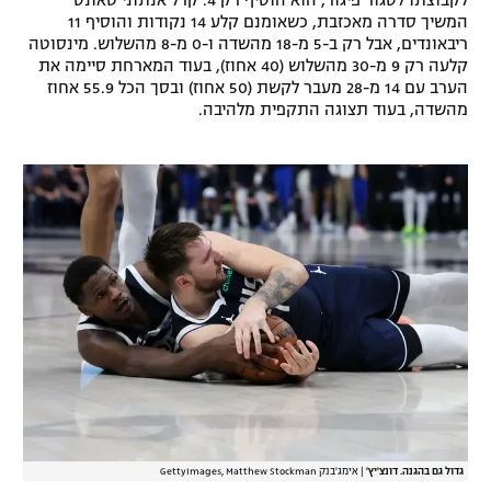
לקבוצתו לסגור פיגור, הוא הוסיף רק 4. קרל אנתוני טאונס
המשיך סדרה מאכזבת, כשאומנם קלע 14 נקודות והוסיף 11
ריבאונדים, אבל רק ב-5 מ-18 מהשדה ו-0 מ-8 מהשלוש. מינסוטה
קלעה רק 9 מ-30 מהשלוש (40 אחוז), בעוד המארחת סיימה את
הערב עם 14 מ-28 מעבר לקשת (50 אחוז) ובסך הכל 55.9 אחוז
מהשדה, בעוד תצוגה התקפית מלהיבה.
גדול גם בהגנה. דונצ'יץ'
|
אימג'בנק GettyImages, Matthew Stockman