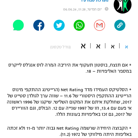
מערכת ספורט 1
"מחצית בשכונה" – פודקאסט
יום חמישי, 17:28, 06.06.24
אופניים
ספורט מוטורי
משתתפים וזוכים בפרסים
כדורמים
א
א
א
א
תקנון משתתפים וזוכים בפרסים
(גודל טקסט)
טניס
פוטבול אמריקאי NFL
תקנון עבור פעילות אלקטרה
* אם תנצח, בוסטון תעקוף את היריבה המרה לוס אנג'לס לייקרס
גיימינג E-Sports
במספר האליפויות – 18.
בייסבול MLB
תקנון עבור פעילות ספורט 1 – "מרלן"
ספורט אתגרי ואקסטרים
* הסלטיקס העמידו מדד Net Rating (הרייטינג ההתקפי מינוס
תנאי שימוש
הרייטינג ההתקפי) היסטורי של 11.6 – שווה ערך לגולדן סטייט של
אומנויות לחימה
2017, שחולקת איתם את המקום השלישי. שיקגו של 1996 ראשונה
אי פעם עם 13.4, וזו של 1997 שנייה עם 12. הבולס, וגם הווריירס
מדיניות פרטיות
של 2017, גם זכו באליפויות בעונות הללו.
גיימינג E-Sports
* הקבוצה היחידה שרשמה Net Rating גבוה יותר מ-11 ולא זכתה
תקנון פעילות ספורט 1
באליפות היתה מילווקי של 1972 (11.2).