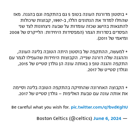
רשיון להקרנה פומבית לבית עסק
* בוסטון מדורגת העונה בטופ 5 גם בהתקפה וגם בהגנה. מאז
שהחלו למדוד את הנתונים הללו, ב-1997, קבוצות שיכולות
הצטרפות לחבילת הערוצים
להתגאות בהישג שכזה עומדות על שבעה ניצחונות לצד שני
הפסדים בסדרות הגמר (המפסידות היחידות: הלייקרס של 2008
לוח דרושים – ג'ובנט
ומיאמי של 2011).
תגיות
* למעשה, ההתקפה של בוסטון היתה הטובה בליגה העונה,
וההגנה שלה דורגה שנייה. הקבוצות היחידות שהעפילו לגמר עם
התקפה והגנה טופ 3 באותה עונה הן גולדן סטייט של 2015,
המגזין
וגולדן סטייט של 2017.
* הקבוצה האחרונה שהחזיקה בהתקפה הטובה בליגה וסיימה
את אותה עונה עם טבעת האליפות – גולדן סטייט של 2017.
Be careful what you wish for.
pic.twitter.com/q7bvdKgl1U
June 6, 2024
— Boston Celtics (@celtics)