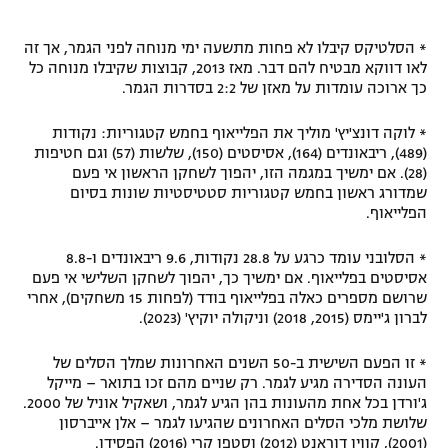
* הסלטיקס קיבלו לא פחות מתשעה ימי מנוחה לפני הגמר, אך זה
לאו דווקא מבטיח להם דבר. מאז 2013, קבוצות שקיבלו מנוחה כל
כך ארוכה עומדות על מאזן של 2:2 בסדרות הגמר.
* לוקה דונצ'יץ' מוליך את הפלייאוף בחמש קטגוריות: נקודות
(489), ריבאונדים (164), אסיסטים (150), שלשות (57) וגם חטיפות
(28). אם ימשיך במגמה הזו, יהפוך לשחקן הראשון אי פעם
שמדורג ראשון בחמש קטגוריות סטטיסטיות שונות בסיום
הפלייאוף.
* הסלובני עומד כרגע על 28.8 נקודות, 9.6 ריבאונדים ו-8.8
אסיסטים בפלייאוף. אם ימשיך כך, יהפוך לשחקן השלישי אי פעם
שרושם מספרים כאלה בפלייאוף בודד (לפחות 15 משחקים), אחרי
לברון ג'יימס (2015, 2018) וניקולה יוקיץ' (2023).
* זו הפעם השישית ב-50 השנים האחרונות שמלך הסלים של
העונה הסדירה מגיע לגמר. רק שניים מהם זכו בתואר – מייקל
ג'ורדן בכל אחת מהעונות בהן הגיע לגמר, ושאקיל אוניל של 2000.
שלושת מלכי הסלים האחרונים שהגיעו לגמר – אלן אייברסון
(2001), קווין דוראנט (2012) וסטפן קרי (2016) הפסידו.