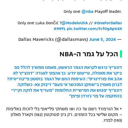
Only one
@nba
Playoff leader.
Only one Luka Dončić ?
@ModeloUSA
//
#OneForDallas
#MFFL
pic.twitter.com/Fcf0gApV4X
June 5, 2024
— Dallas Mavericks (@dallasmavs)
הכל על גמר ה-NBA
דונצ'יץ' נרגש לקראת הגמר הראשון, מאמנו ממשיך להלל
פפ
ביקר את מאזולה, טייטום יודע: כך אהפוך לאגדה
"דונצ'יץ' לא
אהב את פורזינגיס": העימות החם של הגמר
בוסטון פייבוריטית?
לברון מאמין ב"שחקן המוכשר אי פעם"
דיבוק צא: כשלוקה
דונצ'יץ' יפגוש את חמישיית החלומות
"מעדיף את לוקה וקיירי
בהתקפה על פני ג'ורדן ופיפן"
* אל הורפורד רשם עד כה 181 משחקי פלייאוף בלי לזכות באליפות
– מקום שלישי בכל הזמנים. רק ג'ון סטוקטון (182) וקארל מאלון
(193) לפניו.