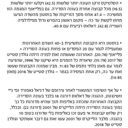
* הסלטיקס זרקו העונה יותר שלשות (42.5) וקלעו יותר שלשות
(16.5) מכל קבוצה אחרת בעונה הסדירה. גם בפלייאוף המגמה הזו
ממשיכה – 47.4 אחוז מסך הזריקות של בוסטון מהשדה הגיעו
מחוץ לקשת עד כה – מקום ראשון בהפרש גדול מפילדלפיה
השנייה (42.8). דאלאס רביעית עם 40.9.
* בוסטון היא הקבוצה התשיעית ב-40 השנים האחרונות
שמעפילה לגמר עם 20 הפסדים או פחות בעונה הסדירה +
פלייאוף (20:76). האחרונה שעשתה זאת לפניה היתה גולדן סטייט
של 2017 (15:79). שיאנית כל הזמנים היא שיקגו של 1996, שהגיעה
לגמר עם מאזן בלתי נתפס של 11:83. מבין שמונה הקבוצות שעשו
זאת עד כה, רק אחת הפסידה בגמר – גולדן סטייט של 2016 (מאזן
14:85).
* על אף השיפור המטאורי לאחר צירופם של דניאל גאפורד ופי ג'יי
וושינגטון, ההגנה של דאלאס דורגה 18 בלבד בעונה הסדירה.
הקבוצה האחרונה שזכתה באליפות תוך שהיא מדורגת כל כך
נמוך בעונה הסדירה היתה הלייקרס של 2001 (דורגה 22). ובכלל,
רק שלוש קבוצות אי פעם זכו באליפות בלי שדורגו בטופ 10
בהגנה: מלבד הלייקרס של 2001 עשו זאת גם דנבר אשתקד וגולדן
סטייט של 2018.