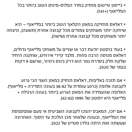
* ג'ייסון טייטום מחזיק במדד הפלוס-מינוס הטוב ביותר בכל
הפלייאוף (+141).
* דאלאס מחזיקה במאזן הקלאץ' הטוב ביותר בפלייאוף – היא
שיחקה יותר משחקים צמודים מכל קבוצה אחרת (תשעה), וניצחה
יותר משחקים מכל קבוצה אחרת (שישה).
* בעוד בוסטון יודעת דבר או שניים על משחקי פלייאוף גדולים,
דאלאס מנוסה הרבה פחות. מלבד קיירי אירווינג, שחקנה היחיד
שלקח חלק בסדרת גמר הוא דרק ג'ונס ג'וניור, שרשם 9 דקות
בגמר של 2020.
* אם תזכה באליפות, דאלאס תחזיק במאזן השני הכי גרוע
לקבוצה אלופה (כרגע עומדת על 38:62 בעונה הסדירה + פלייאוף).
האלופה שהעמידה את המאזן הגרוע ביותר בעונה הרגילה +
פלייאוף היא יוסטון של 1995 (42:62).
* אם יזכו, המאבס יהפכו לקבוצה השביעית אי פעם שמפספסת
את הפלייאוף, ובעונה שלאחר מכן הולכת עד הסוף. האחרונה
שעשתה זאת היתה גולדן סטייט של 2022.