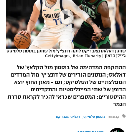
כדורסל נשים
נבחרת ישראל
יורוליג
ליגה ספרדית
טניס
VOD
מכבי תל אביב
מכבי חיפה
יורוקאפ
ליגה איטלקית
כדוריד
הפועל חולון
בית"ר ירושלים
רץ ברשת
ליגה צרפתית
כדורעף
הפועל ירושלים
מכבי תל אביב
שחקן דאלאס מאבריקס לוקה דונצ'יץ' מול שחקן בוסטון סלטיקס
ג'יילן בראון
|
GettyImages, Brian Fluharty
ליגה הולנדית
שחייה
תוצאות
דני אבדיה
הפועל תל אביב
ההתקפה המדהימה של בוסטון מול הקלאץ' של
ליגה טורקית
ג'ודו
דאלאס; הנתונים הנדירים של דונצ'יץ' מול המדדים
הפועל חיפה
לוח שידורים
המפלצתיים של הסלטיקס; וגם - מאזן החוץ יוצא
ליגה סינית
אגרוף
הדופן של שתי הפיינליסטיות והתקדימים
הפועל באר שבע
ההיסטוריים: המספרים שכדאי להכיר לקראת סדרת
ליגה ברזילאית
ברחבה
ספורט אולימפי
הגמר
מכבי נתניה
ליגות נוספות
UFC
קבוצות:
בוסטון סלטיקס
דאלאס מאבריקס
"מעל הליגה" – פודקאסט
בני יהודה
היאבקות WWE