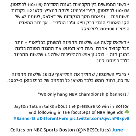
* בשני המפגשים בין הקבוצות בעונה הסדירה (110:119 לבוסטון,
110:138 לבוסטון), קיירי אירווינג ולוקה דונצ'יץ' קלעו 112 נקודות
משותפות – 51 אחוז מסך הנקודות של דאלאס, לעומת 47 של
הקו האחורי הנגדי דרק ווייט וג'רו הולידיי – אך יתר המאבס
הפסידו 210:108 לסלטיקס.
* דאלאס קלעה 4.6 שלשות מהפינה למשחק בפלייאוף – יותר
מכל קבוצה אחרת. כעת היא תפגוש את ההגנה הטובה בליגה
במובן הזה – בוסטון אפשרה ליריבות שלה 1.5 שלשות מהפינה
בלבד בפוסט-סיזן.
* פי ג'יי וושינגטון, שמוליך את הפלייאוף עם 28 שלשות מהפינה
עד כה, רחוק חמש בלבד משיאו כל הזמנים של ברוס בואן ב-2007.
"We only hang NBA Championship banners."
Jayson Tatum talks about the pressure to win in Boston
and following in the footsteps of NBA legends
#Banner18
#DifferentHere
pic.twitter.com/qwLhP9xpvB
June
— Celtics on NBC Sports Boston (@NBCSCeltics)