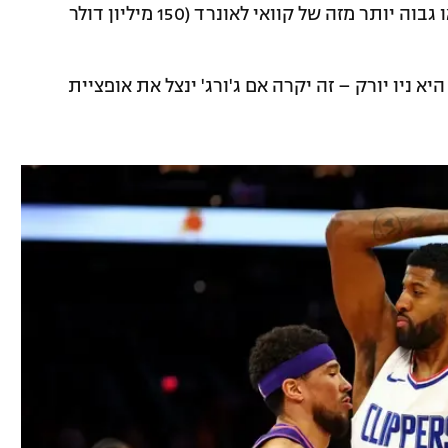
הקליפרס לא רוצים להעניק לו חוזה ארוך או גבוה יותר מזה של קוואי לאונרד (150 מיליון דולר
 ניו יורק – זה יקרה אם ג'ורג' ינצל את אופציית