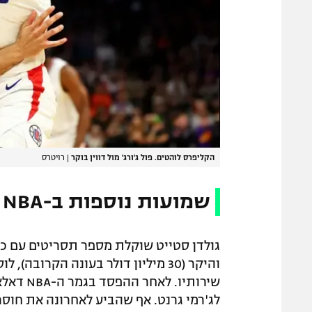
הקליפרס לוהטים. פול ג'ורג' מול דווין בוקר
|
רויטרס
שמועות נוספות ב-NBA
גולדן סטייט שוקלת מספר תסריטים עם כרי
והיקר (30 מיליון דולר בעונה הקרוב
שירותיו.
לג'רמי גרנט. אף שהביע לאחרונה את חוסר 