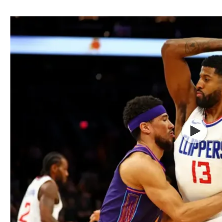
ל אביב
ליגה טורקית
תל אביב
ליגה סינית
חיפה
ליגה ברזילאית
באר שבע
ליגות נוספות
תניה
דה