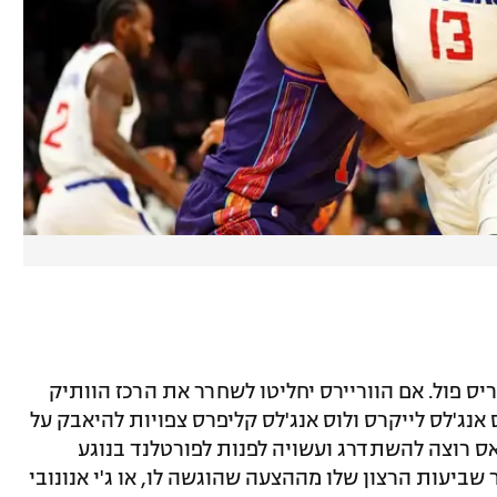
ס פול. אם הווריירס יחליטו לשחרר את הרכז הוותיק
ה), לוס אנג'לס לייקרס ולוס אנג'לס קליפרס צפויות להיאבק על
 לאחר ההפסד בגמר ה-NBA דאלאס רוצה להשתדרג ועשויה לפנות לפורטלנד בנוגע
שביעות הרצון שלו מההצעה שהוגשה לו, או ג'י אנונובי