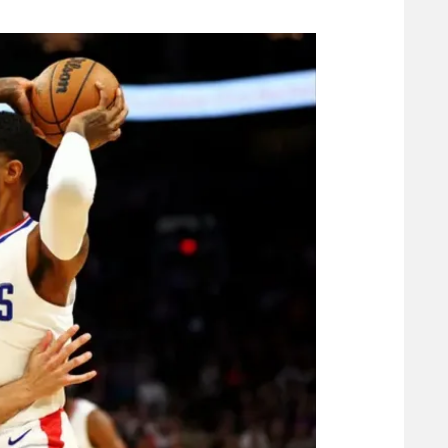
משתתפים וזוכים בפרסים
מכבי ת
הפועל 
תקנון משתתפים וזוכים בפרסים
הפועל 
תקנון עבור פעילות אלקטרה
הפועל 
תקנון עבור פעילות ספורט 1 – "מרלן"
מכבי נ
טניס
בני יהו
גיימינג E-Sports
תנאי שימוש
מדיניות פרטיות
תקנון פעילות ספורט 1
רשיון להקרנה פומבית לבית עסק
הצטרפות לחבילת הערוצים
לוח דרושים – ג'ובנט
תגיות