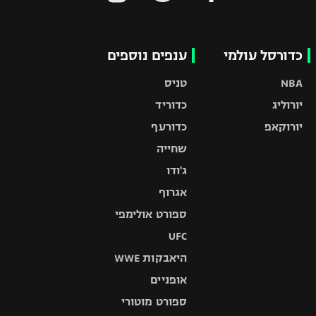
כדורסל עולמי
ענפים נוספים
NBA
טניס
יורוליג
כדוריד
יורוקאפ
כדורעף
שחייה
ג'ודו
אגרוף
ספורט אולימפי
UFC
היאבקות WWE
אופניים
ספורט מוטורי