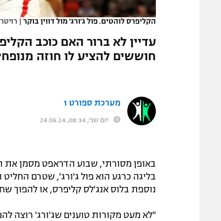
המגזין
הקליפרס לוהטים. פול ג'ורג' מול דווין בוקר
|
רויטר
עדיין לא ברור האם כוכב הקליפ
חוששים להציע לו חוזה מנופח?
מערכת ספורט 1
יום שני, 08:34, 24.06.24
בליגה כרגע הוא פול ג'ורג', שטרם החליט
נוספת בלוס אנג'לס קליפרס, או להפוך שחק
"לא מעט מקורות טוענים שג'ורג' רוצה לה