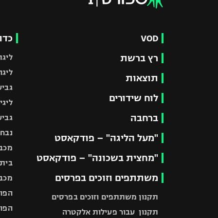
VOD
כדו
רץ ברשת
ליגת
ליגה
תוצאות
גביע
לוח שידורים
ליגי
ברחבה
גביע
נבחר
"מעל הליגה" – פודקאסט
מכבי
"מחצית בשכונה" – פודקאסט
בית"
משתתפים וזוכים בפרסים
מכבי
הפוע
תקנון משתתפים וזוכים בפרסים
הפוע
תקנון עבור פעילות אלקטרה