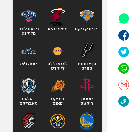
היאבקות WWE
אופניים
ספורט מוטורי
כדורמים
ניו יורק ניקס
מיאמי היט
ניו אורלינס
פליקנס
פוטבול אמריקאי NFL
בייסבול MLB
ספורט אתגרי
ואקסטרים
סן אנטוניו
לוס אנג'לס
יוטה ג'אז
ספרס
לייקרס
אומנויות לחימה
גיימינג E-Sports
יוסטון
פיניקס
דאלאס
רוקטס
סאנס
מאבריקס