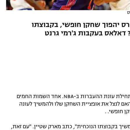
ס
רס יהפוך שחקן חופשי, בקבוצתו
 דאלאס בעקבות ג'רמי גרנט
באופן מסורתי, שבוע הדראפט מסמן את תחילת עונת ההעברות ב-NBA. אחד השמות החמים
 האם לנצל את אופציית השחקן שלו ולהמשיך לעונה
ן חופשי. .
משיך בקבוצתו הנוכחית", כתב מארק שטיין. "עם זאת,