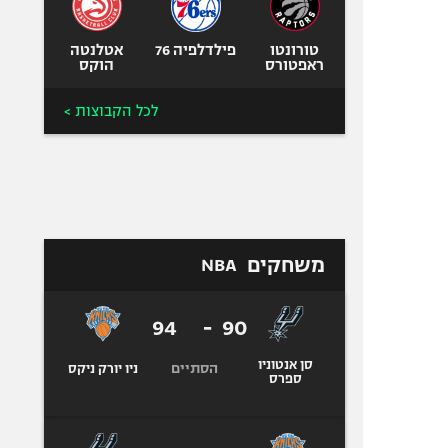
טורונטו
פילדלפיה 76
אטלנטה
ראפטורס
הוקס
לכל הקבוצות >
משחקים
NBA
94
-
90
סן אנטוניו
הסתיים
ניו יורק ניקס
ספרס