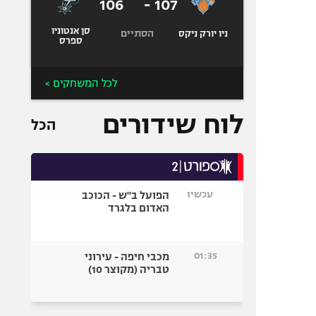
106
-
107
סן אנטוניו
הסתיים
ניו יורק ניקס
ספרס
לכל המשחקים >
לוח שידורים
הכל
עכשיו
הפועל ב"ש - הכוכב
האדום בלגרד
01:35
מכבי חיפה - עירוני
טבריה (מקוצר 10)