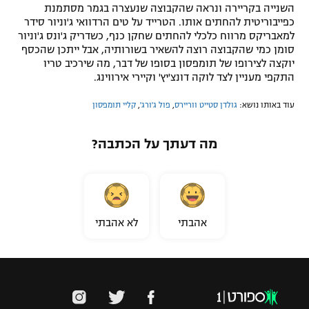
השנייה בקריירה ונראה שהקבוצה שנעצרה בגמר מסתמנת
כפייבוריטית להחתים אותו. הטרייד על טים הרדוואי ג'וניור סידר
למאבריקס מרווח כלכלי להחתים שחקן כנף, כשדריק ג'ונס ג'וניור
סומן כמי שהקבוצה רוצה להשאיר בשורותיה, אבל ייתכן שהכסף
יוקצה לצירופו של תומפסון בסופו של דבר, מה שירכיב טריו
התקפי מעניין לצד לוקה דונצ'יץ' וקיירי אירווינג.
עוד באותו נושא:
גולדן סטייט ווריירס
,
פול ג'ורג'
,
קליי תומפסון
מה דעתך על הכתבה?
אהבתי
לא אהבתי