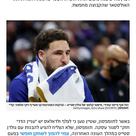
האולסטאר שהקבוצה מחפשת.
רשיון להקרנה פומבית לבית עסק
הצטרפות לחבילת הערוצים
לוח דרושים – ג'ובנט
תגיות
המגזין
הול אוף פיימר עתידי, מיסטר קלאץ' של גולדן סטייט – ובדקות האחרונות קר מעדיף רוקי אלמוני. קליי
תומפסון
|
אימג'בנק GettyImages, Ezra Shaw
באשר לתומפסון, שטיין טען כי לצלף ולדאלאס יש "עניין הדדי
חזק" לסגור עסקה. תומפסון, שלא הצליח להגיע להבנות עם גולדן
סטייט במהלך העונה האחרונה,
צפוי להפוך לשחקן חופשי
בפעם