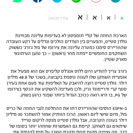
"מחצית בשכונה" – פודקאסט
אופניים
א
א
א
א
(גודל טקסט)
ספורט מוטורי
משתתפים וזוכים בפרסים
הארכת החוזה של קליי תומפסון לא בעדיפות עליונה מבחינת
כדורמים
גולדן סטייט, והפערים בין הצדדים הולכים וגדלים על רקע העובדה
תקנון משתתפים וזוכים בפרסים
שהווריירס סימנו כמטרה עליונה את צירופו של פול ג'ורג' כששוק
טניס
השחקנים החופשיים ייפתח מחר (ראשון) – כך טוען העיתונאי
פוטבול אמריקאי NFL
מארק שטיין.
תקנון עבור פעילות אלקטרה
גיימינג E-Sports
בייסבול MLB
ג'ורג' צריך להודיע היום ללוס אנג'לס קליפרס אם הוא מפעיל את
תקנון עבור פעילות ספורט 1 – "מרלן"
אופציית השחקן שלו לעונה נוספת בקבוצה, בשכר של 48.8 מיליון
דולר. גולדן סטייט רוצה להיאבק על האליפות עוד פעם אחת בעידן
ספורט אתגרי ואקסטרים
תנאי שימוש
סטף קרי ודריימונד גרין, ולכן מעדיפה להשקיע את הכסף בצירופו
של PG, בו היא רואה ככוכב הגדול ביותר שפנוי כרגע בשוק.
אומנויות לחימה
מדיניות פרטיות
ב-ESPN הוסיפו שהווריירס דחו את ההחלטה לגבי החוזה של כריס
גיימינג E-Sports
פול, מיום שישי ליום ראשון. הרכז הוותיק אמור להשתכר 30 מיליון
דולר בעונה הקרובה, אבל גולדן סטייט מנסה לרקום טרייד
תקנון פעילות ספורט 1
שיתאים גם לשחקן. קיימת גם האפשרות שחוזהו יותר בסופו של
דבר, מה שיפנה מקום תחת תקרת השכר על מנת להנחית את