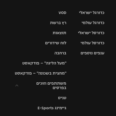
כדורגל ישראלי
VOD
כדורגל עולמי
רץ ברשת
ליגת העל
כדורסל ישראלי
תוצאות
ליגת
ליגה לאומית
האלופות
כדורסל עולמי
לוח שידורים
ליגת ווינר
סל
גביע הטוטו
ענפים נוספים
ברחבה
ליגה
NBA
אירופית
"מעל הליגה" – פודקאסט
ליגה לאומית
ליגיונרים
טניס
יורוליג
ליגה אנגלית
"מחצית בשכונה" – פודקאסט
כדורסל נשים
גביע המדינה
כדוריד
יורוקאפ
ליגה גרמנית
משתתפים וזוכים
בפרסים
מכבי תל
נבחרת
כדורעף
אביב
ישראל
ליגה
טניס
ספרדית
תקנון משתתפים
שחייה
הפועל חולון
מכבי חיפה
וזוכים בפרסים
גיימינג E-Sports
ליגה