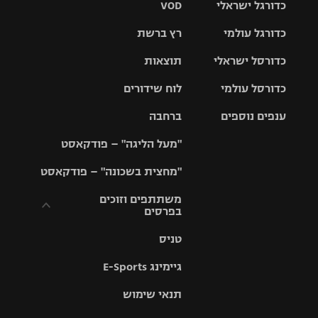
כדורגל ישראלי
VOD
כדורגל עולמי
רץ ברשת
ליגת העל
כדורסל ישראלי
תוצאות
ליגת
ליגה לאומית
האלופות
כדורסל עולמי
לוח שידורים
ליגת ווינר
סל
גביע הטוטו
ענפים נוספים
ברחבה
ליגה
NBA
אירופית
"מעל הליגה" – פודקאסט
ליגה לאומית
ליגיונרים
טניס
יורוליג
ליגה אנגלית
"מחצית בשכונה" – פודקאסט
כדורסל נשים
גביע המדינה
כדוריד
יורוקאפ
ליגה גרמנית
משתתפים וזוכים
בפרסים
מכבי תל
נבחרת
כדורעף
אביב
ישראל
ליגה
טניס
ספרדית
תקנון משתתפים
שחייה
הפועל חולון
מכבי חיפה
וזוכים בפרסים
גיימינג E-Sports
ליגה
איטלקית
ג'ודו
הפועל
בית"ר
תנאי שימוש
תקנון עבור פעילות
ירושלים
ירושלים
אלקטרה