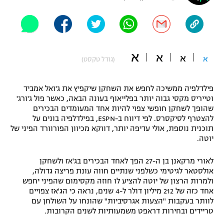
"מחצית בשכונה" – פודקאסט
אופניים
ספורט מוטורי
משתתפים וזוכים בפרסים
א
א
א
א
(גודל טקסט)
כדורמים
תקנון משתתפים וזוכים בפרסים
טניס
פילדלפיה ממשיכה לחפש את השחקן שיקפיץ את ג'ואל אמביד
פוטבול אמריקאי NFL
וטייריס מקסי גבוה יותר בפלייאוף בעונה הבאה, כאשר פול ג'ורג'
תקנון עבור פעילות אלקטרה
שהופך לשחקן חופשי צפוי להיות אחד המעומדים הבכירים
גיימינג E-Sports
בייסבול MLB
להצטרף לסיקסרס. לפי דיווח ב-ESPN, בפילדלפיה בונים על
תקנון עבור פעילות ספורט 1 – "מרלן"
תוכנית נוספת, אולי עדיפה יותר, דווקא מכיוון הפורוורד הפיני של
יוטה.
ספורט אתגרי ואקסטרים
תנאי שימוש
לאורי מרקאנן בן ה-27 הפך לאחד הבכירים בג'אז ולשחקן
אומנויות לחימה
אולסטאר לגיטימי כשלפני שנתיים חווה עונת פריצה גדולה,
ולמרות הרצון של יוטה להציע לו חוזה מקסימום שהפיני יחפש
מדיניות פרטיות
גיימינג E-Sports
אחד כזה של 212 מיליון דולר ל-4 שנים, נראה כי הג'אז צפויים
לוותר בעקבות "הצעות אגרסיביות" שהונחו על השולחן עם
טריידים ובחירות דראפט משמעותיות לשנים הקרובות.
תקנון פעילות ספורט 1