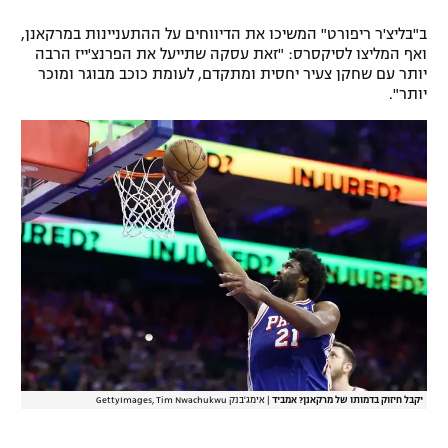
רשיון להקרנה פומבית לבית עסק
ב"בליצ'ר ריפורט" המשיכו את הדיווחים על ההתעניינות במרקאנן,
ואף המליצו לסיקסרס: "זאת עסקה שתייעל את הפרנצ'ייז הרבה
הצטרפות לחבילת הערוצים
יותר עם שחקן צעיר יחסית ומתקדם, לעומת כוכב מבוגר ומוכר
יותר".
לוח דרושים – ג'ובנט
תגיות
המגזין
יקבל חיזוק בדמותו של מרקאנן? אמביד
|
אימג'בנק GettyImages, Tim Nwachukwu