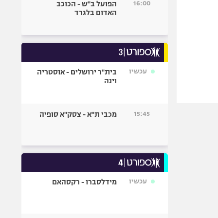
16:00
הפועל ב"ש - הכוכב
האדום בלגרד
עכשיו
בית"ר ירושלים - אוסטריה
וינה
15:45
מכבי ת"א - צסק"א סופיה
עכשיו
מידלסברו - רקסהאם