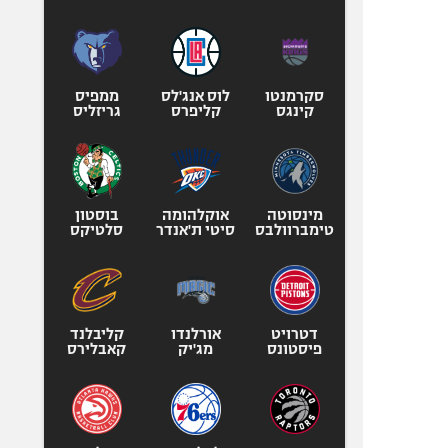
סקרמנטו
לוס אנג'לס
ממפיס
קינגס
קליפרס
גריזליס
מינסוטה
אוקלהומה
בוסטון
טימברוולבס
סיטי ת'אנדר
סלטיקס
דטרויט
אורלנדו
קליבלנד
פיסטונס
מג'יק
קאבלירס