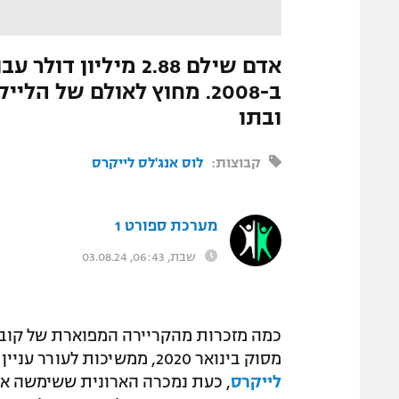
התמונה הוסרה
|
מערכת ספורט1
אדם שילם 2.88 מילי
ב-2008. מחוץ לאולם של 
ובתו
קבוצות:
לוס אנג'לס לייקרס
מערכת ספורט 1
שבת, 06:43, 03.08.24
כמה מזכרות מהקריירה המפוארת של קוב
מסוק בינואר 2020, ממשיכות לעורר עניין ולהימכר בסכומי עתק. אחרי
לייקרס
, כעת נמכרה הארונית ששימשה או