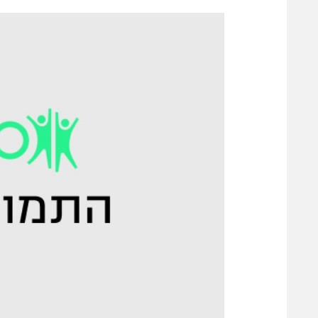
הפועל 
תקנון משתתפים וזוכים בפרסים
הפועל 
תקנון עבור פעילות אלקטרה
הפועל 
תקנון עבור פעילות ספורט 1 – "מרלן"
מכבי נ
טניס
בני יהו
גיימינג E-Sports
תנאי שימוש
מדיניות פרטיות
תקנון פעילות ספורט 1
רשיון להקרנה פומבית לבית עסק
הצטרפות לחבילת הערוצים
לוח דרושים – ג'ובנט
תגיות
המגזין