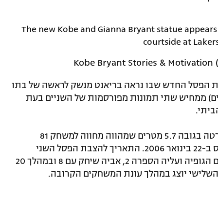
The new Kobe and Gianna Bryant statue appear
courtside at Laker
ת הפסל החדש שבו נראה בריאנט מנשק לראשה של בתו
ים) ממחיש שתי תמונות מפורסמות של השניים בעת
ביתי.
ב-8 בפברואר נחשף הפסל הראשון – אנדרטה בגובה 5.7 מטרים שמהווה מחווה למשחק 81
הנקודות של בריאנט מול טורונטו ראפטורס ב-22 בינואר 2006. התאריך להצבת הפסל השני
משמעותי: 2.8.24. ג'יאנה (ג'יג'י) שיחקה עם הגופיה ועליה הספרה 2, אביה שיחק עם 8 ובמהלך 20