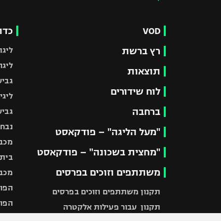
VOD
כדו
רץ ברשת
ליגת
ליגה
תוצאות
גביע
לוח שידורים
ליגי
ברחבה
גביע
נבחר
"מעל הליגה" – פודקאסט
מכבי
"מחצית בשכונה" – פודקאסט
בית"
משתתפים וזוכים בפרסים
מכבי
הפוע
תקנון משתתפים וזוכים בפרסים
הפוע
תקנון עבור פעילות אלקטרה
הפוע