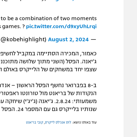
s to be a combination of two moments
s games. ?
pic.twitter.com/d9xyUhLrqi
August 2, 2024
— Kobe Bryant Stories & Motivation (@kobehighlight)
כאמור, המכירה הסתיימה במקביל לחשיפ
ג'יאנה. הפסל (השני מתוך שלושה מתוכננ
שצפו יחד במשחקים של הלייקרס באולם ה
שנותיו בלייקרס גם עם המספר 24. הפסל השלישי יוצג במהלך עונת המשחקים הקרובה.
עוד באותו נושא:
לוס אנג'לס לייקרס
,
קובי בריאנט