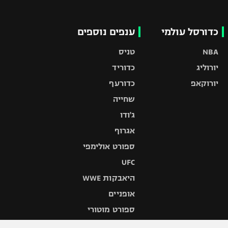
כדורסל עולמי
ענפים נוספים
NBA
טניס
יורוליג
כדוריד
יורוקאפ
כדורעף
שחייה
ג'ודו
אגרוף
ספורט אולימפי
UFC
היאבקות WWE
אופניים
ספורט מוטורי
כדורמים