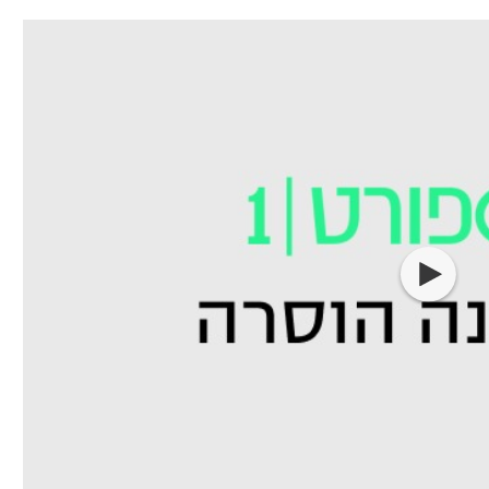
תל אביב
ליגה סינית
חיפה
ליגה ברזילאית
באר שבע
ליגות נוספות
תניה
דה