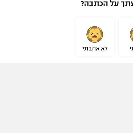
תך על הכתבה?
י
לא אהבתי