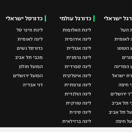
רגל ישראלי
כדורגל עולמי
כדורסל ישראלי
 העל
ליגת האלופות
ליגת ווינר סל
 לאומית
ליגה אירופית
ליגה לאומית
 הטוטו
ליגה אנגלית
כדורסל נשים
ונרים
ליגה גרמנית
מכבי תל אביב
 המדינה
ליגה ספרדית
הפועל חולון
ת ישראל
ליגה איטלקית
הפועל ירושלים
 חיפה
ליגה צרפתית
דני אבדיה
ר ירושלים
ליגה הולנדית
 תל אביב
ליגה טורקית
ל תל אביב
ליגה סינית
ל חיפה
ליגה ברזילאית
ל באר שבע
ליגות נוספות