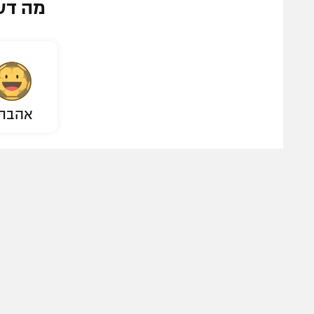
מה דע
אהבת