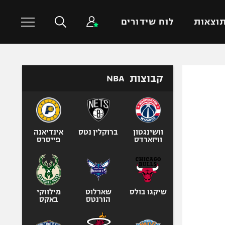
וצאות
לוח שידורים
כדורסל עולמי
ענפים נוספים
קבוצות
NBA
NBA
טניס
יורוליג
כדוריד
יורוקאפ
כדורעף
וושינגטון
ברוקלין נטס
אינדיאנה
וויזארדס
פייסרס
שחייה
ג'ודו
אגרוף
ספורט אולימפי
שיקגו בולס
שארלוט
מילווקי
הורנטס
באקס
UFC
היאבקות WWE