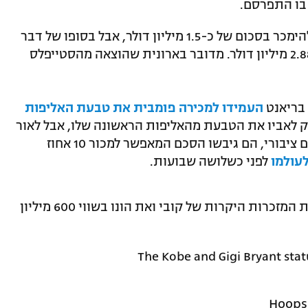
 בו התפרסם.
לפי ההערכות, הלוקר המדובר אמור היה להימכר בסכום של כ-1.5 מיליון דולר, אבל בסופו של דבר
עמד המחיר על סכום גבוה הרבה יותר – 2.88 מיליון דולר. מדובר בארונית שהוצאה מהסטייפלס
 בריאנט
העמידו למכירה פומבית את טבעת האליפות
 הלייקרס העניק לאביו את הטבעת מהאליפות הראשונה שלו, אבל לאור
מצבם הכלכלי רצו ההורים למכור. לאחר זעם ציבורי, הם גיבשו הסכם המאפשר למכור 10 אחוז
לעולמו
לפני כשלושה שבועות.
נזכיר כי לאחר מותו ב-2020, ונסה ירשה את המזכרות היקרות של קובי ואת הונו בשווי 600 מיליון
The Kobe and Gigi Bryant stat