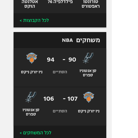
טורונטו
פילדלפיה 76
אטלנטה
ראפטורס
הוקס
לכל הקבוצות >
משחקים
NBA
94
-
90
סן אנטוניו
הסתיים
ניו יורק ניקס
ספרס
106
-
107
סן אנטוניו
הסתיים
ניו יורק ניקס
ספרס
לכל המשחקים >