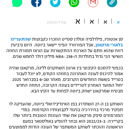
"מחצית בשכונה" – פודקאסט
אופניים
א
א
א
א
(גודל טקסט)
ספורט מוטורי
משתתפים וזוכים בפרסים
סן אנטוניו, פילדלפיה וגולדן סטייט הוזכרו כקבוצות
שהתעניינו
כדורמים
תקנון משתתפים וזוכים בפרסים
בלאורי מרקאנן
, אבל הפורוורד הפיני יישאר ביוטה. היום (רביעי)
טניס
דווח שהוא חתם על הארכת ההתקשרות עם הג'אז תמורת החוזה
פוטבול אמריקאי NFL
השישי הכי גדול בתולדות ה-NBA: 238 מיליון דולר לחמש שנים.
תקנון עבור פעילות אלקטרה
גיימינג E-Sports
בייסבול MLB
בכפוף להסכם הקיבוצי בין ארגון השחקנים לליגה, מרקאנן שהיה
תקנון עבור פעילות ספורט 1 – "מרלן"
אמור להיכנס לעונה האחרונה בחוזהו הקודם, לא יוכל לעבור
בטרייד בששת החודשים הקרובים. מאחר שב-6 בפברואר 2025
ספורט אתגרי ואקסטרים
יחול המועד האחרון לטריידים בעונה הקרובה, החוזה החדש
תנאי שימוש
מבטיח שמרקאנן ישחק ביוטה לפחות עד הקיץ הבא.
אומנויות לחימה
השחקן בן ה-27 השתדרג בפן האינדיבידואלי ביוטה, שהעניקה לו
מדיניות פרטיות
גיימינג E-Sports
תפקיד מרכזי בהיררכיה בניגוד לקבוצותיו הקודמות. במדי
המורמונים סיפק מרקאנן את שתי העונות הטובות ביותר שלו
בקריירה: ב-2022/23 הוא נבחר להופיע באולסטאר בפעם
תקנון פעילות ספורט 1
הראשונה והוכתר לשחקן המשתפר של העונה הודות לממוצעים