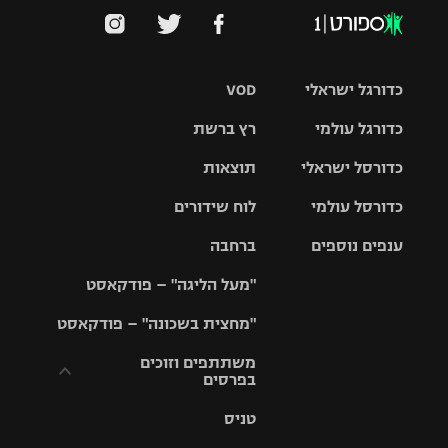
כדורגל ישראלי
VOD
כדורגל עולמי
רץ ברשת
ליגת העל
כדורסל ישראלי
תוצאות
ליגת
ליגה לאומית
האלופות
כדורסל עולמי
לוח שידורים
ליגת ווינר
סל
גביע הטוטו
ענפים נוספים
ברחבה
ליגה
NBA
אירופית
"מעל הליגה" – פודקאסט
ליגה לאומית
ליגיונרים
טניס
יורוליג
ליגה אנגלית
"מחצית בשכונה" – פודקאסט
כדורסל נשים
גביע המדינה
כדוריד
יורוקאפ
ליגה גרמנית
משתתפים וזוכים
בפרסים
מכבי תל
נבחרת
כדורעף
אביב
ישראל
ליגה
טניס
ספרדית
תקנון משתתפים
שחייה
הפועל חולון