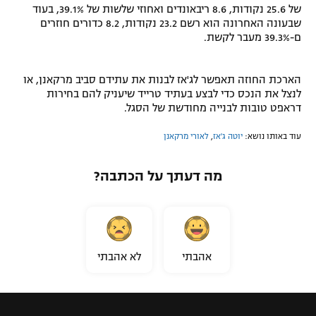
של 25.6 נקודות, 8.6 ריבאונדים ואחוזי שלשות של 39.1%, בעוד
רשיון להקרנה פומבית לבית עסק
שבעונה האחרונה הוא רשם 23.2 נקודות, 8.2 כדורים חוזרים
ם-39.3% מעבר לקשת.
הצטרפות לחבילת הערוצים
הארכת החוזה תאפשר לג'אז לבנות את עתידם סביב מרקאנן, או
לוח דרושים – ג'ובנט
לנצל את הנכס כדי לבצע בעתיד טרייד שיעניק להם בחירות
דראפט טובות לבנייה מחודשת של הסגל.
תגיות
עוד באותו נושא:
יוטה ג'אז
,
לאורי מרקאנן
המגזין
מה דעתך על הכתבה?
אהבתי
לא אהבתי