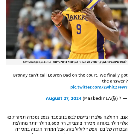
רשיון להקרנה פומבית לבית עסק
הצטרפות לחבילת הערוצים
לוח דרושים – ג'ובנט
תגיות
לא מרשים בליגת הקיץ, ישפיע על העונה הקרובה? ברוני ג'יימס
|
אימג'בנק GettyImages
המגזין
Bronny can't call LeBron Dad on the court. We finally got
the answer ?
pic.twitter.com/2whiCZFFwY
August 27, 2024
— ? (@MaskedInLA)
אגב, החולצה שלברון ג'יימס לבש בנובמבר 2023 נמכרה תמורת 42
אלף דולר באותה מכירה פומבית, רק 3,600 דולר יותר מחולצת
הבכורה של בנו. אפשר לזלזל בזה, אבל המחיר הגבוה במכירה