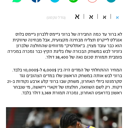
"מחצית בשכונה" – פודקאסט
אופניים
א
א
א
א
(גודל טקסט)
ספורט מוטורי
משתתפים וזוכים בפרסים
לא ברור עד כמה החבירה של ברוני ג'יימס ללברון ג'יימס בלוס
כדורמים
אנג'לס לייקרס תצליח מבחינה מקצועית, אבל מבחינה שיווקית
תקנון משתתפים וזוכים בפרסים
הוא כבר עובד מצוין. ב"אתלטיק" מדווחים שהחולצה שלברון
טניס
ג'וניור לבש במשחק הבכורה שלו בליגת הקיץ כבר נמכרה במכירה
פוטבול אמריקאי NFL
פומבית תמורת סכום נאה של 38,400 דולר.
תקנון עבור פעילות אלקטרה
גיימינג E-Sports
בייסבול MLB
המחיר ההתחלתי של המדים היה בין 6,000$ ל-10,000$ בלבד.
תקנון עבור פעילות ספורט 1 – "מרלן"
ברוני לבש אותה במשחק הראשון שלו במדים הצהובים נגד
ספורט אתגרי ואקסטרים
סקרמנטו ביולי האחרון, משחק שבו ברוני קלע ארבע נקודות ב-21
תנאי שימוש
דקות. רק לשם השוואה, חולצתו של זקארי ריזאשה, מי שנבחר
ראשון בדראפט האחרון, נמכרה תמורת 3,369 דולר בלבד.
אומנויות לחימה
מדיניות פרטיות
גיימינג E-Sports
תקנון פעילות ספורט 1