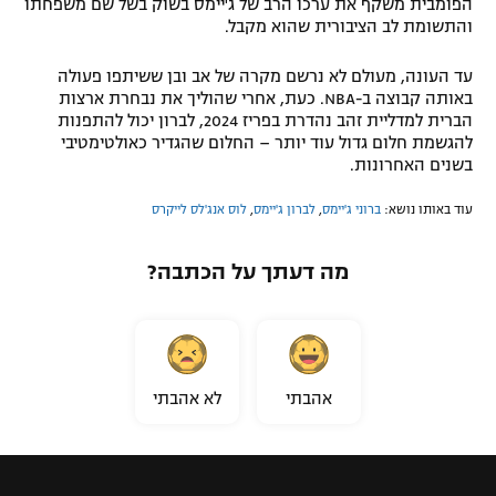
הפומבית משקף את ערכו הרב של ג'יימס בשוק בשל שם משפחתו
והתשומת לב הציבורית שהוא מקבל.
עד העונה, מעולם לא נרשם מקרה של אב ובן ששיתפו פעולה
באותה קבוצה ב-NBA. כעת, אחרי שהוליך את נבחרת ארצות
הברית למדליית זהב נהדרת בפריז 2024, לברון יכול להתפנות
להגשמת חלום גדול עוד יותר – החלום שהגדיר כאולטימטיבי
בשנים האחרונות.
עוד באותו נושא:
ברוני ג'יימס
,
לברון ג'יימס
,
לוס אנג'לס לייקרס
מה דעתך על הכתבה?
אהבתי
לא אהבתי