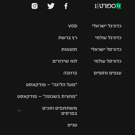
כדורגל ישראלי
VOD
כדורגל עולמי
רץ ברשת
ליגת העל
כדורסל ישראלי
תוצאות
ליגת
ליגה לאומית
האלופות
כדורסל עולמי
לוח שידורים
ליגת ווינר
סל
גביע הטוטו
ענפים נוספים
ברחבה
ליגה
NBA
אירופית
"מעל הליגה" – פודקאסט
ליגה לאומית
ליגיונרים
טניס
יורוליג
ליגה אנגלית
"מחצית בשכונה" – פודקאסט
כדורסל נשים
גביע המדינה
כדוריד
יורוקאפ
ליגה גרמנית
משתתפים וזוכים
בפרסים
מכבי תל
נבחרת
כדורעף
אביב
ישראל
ליגה
טניס
ספרדית
תקנון משתתפים
שחייה
הפועל חולון
מכבי חיפה
וזוכים בפרסים