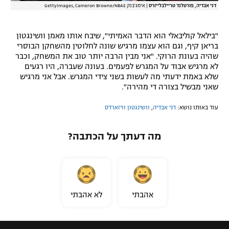
דני אבדיה, פורטלנד טריילבלייזרס
|
אימג'בנק GettyImages, Cameron Browne/NBAE
"בילאל קוליבאלי הוא הדבר האמיתי", שיבח אותו מאמן וושינגטון
בריאן קיף, וגם הוא עצמו מרגיש שונה לחלוטין מהשחקן הבוסרי
שהיה בעונת הרוקי. "אני מבין הרבה יותר טוב את המשחק, וכבר
לא מרגיש אבוד על המגרש לפעמים. בעונה שעברה, היו רגעים
שלא באמת ידעתי מה לעשות בשני צידי המגרש. אבל אני מרגיש
שאני מבשיל בצורה די מהירה".
עוד באותו נושא:
דני אבדיה
,
וושינגטון וויזארדס
מה דעתך על הכתבה?
אהבתי
לא אהבתי