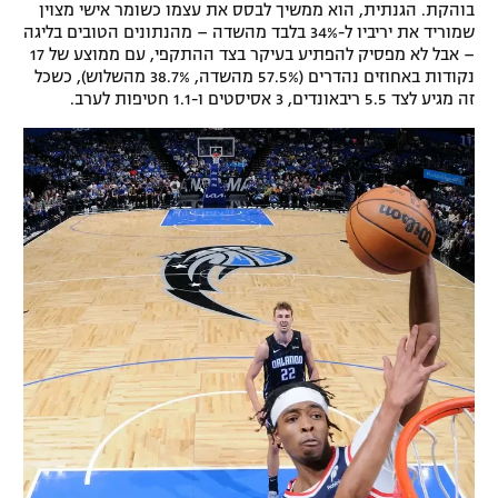
בוהקת. הגנתית, הוא ממשיך לבסס את עצמו כשומר אישי מצוין
רשיון להקרנה פומבית לבית עסק
שמוריד את יריביו ל-34% בלבד מהשדה – מהנתונים הטובים בליגה
– אבל לא מפסיק להפתיע בעיקר בצד ההתקפי, עם ממוצע של 17
נקודות באחוזים נהדרים (57.5% מהשדה, 38.7% מהשלוש), כשכל
הצטרפות לחבילת הערוצים
זה מגיע לצד 5.5 ריבאונדים, 3 אסיסטים ו-1.1 חטיפות לערב.
לוח דרושים – ג'ובנט
תגיות
המגזין