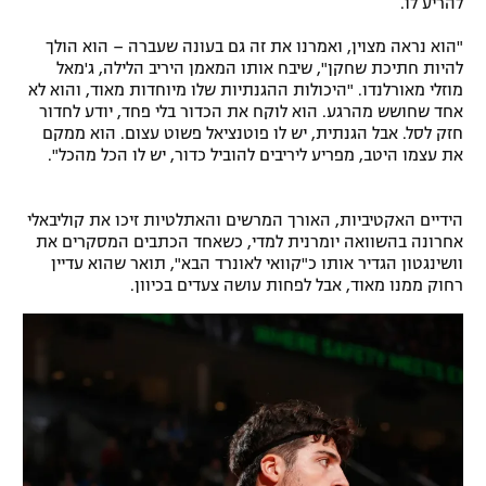
להריע לו.
"הוא נראה מצוין, ואמרנו את זה גם בעונה שעברה – הוא הולך
להיות חתיכת שחקן", שיבח אותו המאמן היריב הלילה, ג'מאל
מוזלי מאורלנדו. "היכולות ההגנתיות שלו מיוחדות מאוד, והוא לא
אחד שחושש מהרגע. הוא לוקח את הכדור בלי פחד, יודע לחדור
חזק לסל. אבל הגנתית, יש לו פוטנציאל פשוט עצום. הוא ממקם
את עצמו היטב, מפריע ליריבים להוביל כדור, יש לו הכל מהכל".
הידיים האקטיביות, האורך המרשים והאתלטיות זיכו את קוליבאלי
אחרונה בהשוואה יומרנית למדי, כשאחד הכתבים המסקרים את
וושינגטון הגדיר אותו כ"קוואי לאונרד הבא", תואר שהוא עדיין
רחוק ממנו מאוד, אבל לפחות עושה צעדים בכיוון.