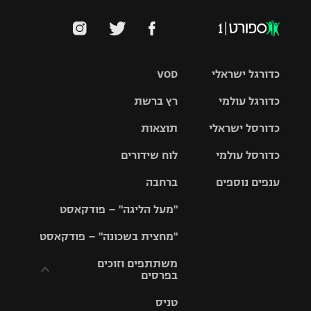
כדורגל ישראלי
VOD
כדורגל עולמי
רץ ברשת
ליגת העל
כדורסל ישראלי
תוצאות
ליגת
ליגה לאומית
האלופות
כדורסל עולמי
לוח שידורים
ליגת ווינר
סל
גביע הטוטו
ענפים נוספים
ברחבה
ליגה
NBA
אירופית
"מעל הליגה" – פודקאסט
ליגה לאומית
ליגיונרים
טניס
יורוליג
ליגה אנגלית
"מחצית בשכונה" – פודקאסט
כדורסל נשים
גביע המדינה
כדוריד
יורוקאפ
ליגה גרמנית
משתתפים וזוכים
בפרסים
מכבי תל
נבחרת
כדורעף
אביב
ישראל
ליגה
טניס
ספרדית