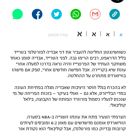
"מחצית בשכונה" – פודקאסט
אופניים
ספורט מוטורי
משתתפים וזוכים בפרסים
א
א
א
א
(גודל טקסט)
כדורמים
תקנון משתתפים וזוכים בפרסים
טניס
כשוושינגטון החליטה להעביר את דני אבדיה לפורטלנד בטרייד
פוטבול אמריקאי NFL
בליל הדראפט, רבים הרימו גבה. לפני הטרייד, אבדיה סומן כאחד
תקנון עבור פעילות אלקטרה
משחקני העתיד של הפרנצ'ייז והיה נראה בדרכו למעלה אחרי
גיימינג E-Sports
בייסבול MLB
עונת שיא בקריירה. אבל חמישה חודשים אחרי, ספק אם מישהו
תקנון עבור פעילות ספורט 1 – "מרלן"
בוויזארדס מתחרט על ההחלטה.
ספורט אתגרי ואקסטרים
תנאי שימוש
לא בהכרח בגלל חוסר היציבות שאבדיה מגלה בפתיחת העונה
במדי הבלייזרס, אלא גם – ואולי בעיקר – בזכות הפריחה של מי
אומנויות לחימה
שנכנס לנעליו כסמול פורוורד הפותח של הקבוצה, בילאל
קוליבאלי.
מדיניות פרטיות
גיימינג E-Sports
הצרפתי הצעיר פתח את עונתו השנייה ב-NBA בסערה.
הוויזארדס אומנם מדשדשים עם מאזן 6:2 ומובסים לעיתים
תקנון פעילות ספורט 1
קרובות (בדיוק כמו פורטלנד), אבל קוליבאלי הוא נקודת אור