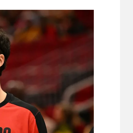
משתתפים וזוכים בפרסים
מכבי ת
הפועל 
תקנון משתתפים וזוכים בפרסים
הפועל 
תקנון עבור פעילות אלקטרה
הפועל 
תקנון עבור פעילות ספורט 1 – "מרלן"
מכבי נ
טניס
בני יהו
גיימינג E-Sports
תנאי שימוש
מדיניות פרטיות
תקנון פעילות ספורט 1
רשיון להקרנה פומבית לבית עסק
הצטרפות לחבילת הערוצים
לוח דרושים – ג'ובנט
תגיות