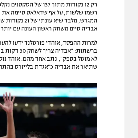
רק 12 נקודות מתוך 137
אבדיה סיים משחק ראשון העונה עם יותר מ-40% מהשדה (58.3%, כולל 2 שלשות מ-4 ניסיו
למרות ההפסד, אוהדי פורטלנד ידעו להער
ברשתות: "אב
לא מוטל בספק", כתב אחד מהם. אוהד נוס
שתיאר את אבדיה כ"אגדת בלייזרס בהתהו