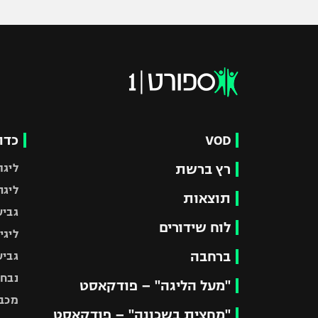
VOD
כדו
רץ ברשת
ליגת
ליגה
תוצאות
גביע
לוח שידורים
ליגי
ברחבה
גביע
נבחר
"מעל הליגה" – פודקאסט
מכבי
"מחצית בשכונה" – פודקאסט