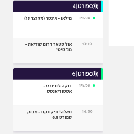
עכשיו
מילאן - אינטר (מקוצר 15)
13:10
אול סטאר דרום קוריאה -
מנ' סיטי
עכשיו
בוקה ג'וניורס -
אסטודיאנטס
14:00
וואלה! תיקתקנו - מבזק
ספורט 6.8