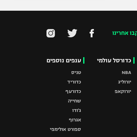
בו אחרינו
כדורסל עולמי
ענפים נוספים
NBA
טניס
יורוליג
כדוריד
יורוקאפ
כדורעף
שחייה
ג'ודו
אגרוף
ספורט אולימפי