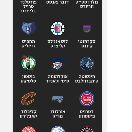
גולדן סטייט
דנבר נאגטס
פורטלנד
ווריורס
טרייל
בלייזרס
סקרמנטו
לוס אנג'לס
ממפיס
קינגס
קליפרס
גריזליס
מינסוטה
אוקלהומה
בוסטון
טימברוולבס
סיטי ת'אנדר
סלטיקס
דטרויט
אורלנדו
קליבלנד
פיסטונס
מג'יק
קאבלירס