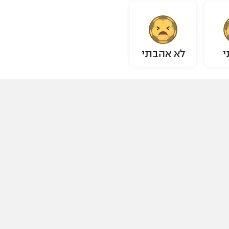
י
לא אהבתי