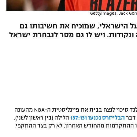
ל הישראלי, שמוכיח את חשיבותו גם
ונקודות. ויש לו גם מסר לנבחרת ישראל
רבע רביעי אדיר של דני אבדיה נתן לפורטלנד סיכוי לנצח בבית את פיינליסטית ה-NBA מהעונה
 דבר
הבלייזרס נכנעו 137:131
הלילה (בין ראשון לשני).
קו ההתקדמות מהחודש האחרון, לא רק בצד ההתקפי.