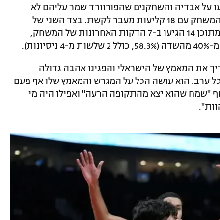
 של הטקסנים נקלעו על אבדיה והשחקנים שהפורוורד שמר עליהם לא
רשמו שלשות, על אף שדאלאס סיימה את המשחק עם 18 קליעות מעבר לקשת. בצד השני של
המגרש, מלבד שיא עונתי של 21 נקודות שמתוכן 14 הגיעו ב-7 הדקות האחרונות של המשחק,
נות).
יך את המאמץ של הישראלי והפגינו אהבה גדולה
דיה צריך לשחק 30 דקות בכל ערב. הוא עושה הכל על המגרש והמאמץ שלו אף פעם
ף "שמח שהוא יצא מהתקופה הרעה" ואפילו היה מי
ות".