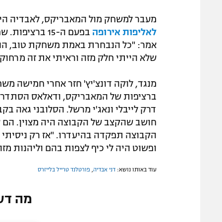
מעבר למשחק מול המאבריקס, לאבדיה הי
לאליפות אירופה
בפעם ה-15 ברצ
אמר: "כל הנבחרת באמת משחקת טוב, הניצ
שלא הייתי חלק מזה וראיתי את זה מרחוק,
ברציפות של המאבריקס, ודאלאס הסתדרה בל
דרק לייבלי ונאג'י מרשל. הסלובני גאה בקב
חושב שהקצב של הקבוצה היה מצוין. הם ש
הקבוצה תפקדה בהיעדרו. "אז רק ניסיתי ל
ופשוט היה לי כיף לצפות בהם וליהנות מזה
עוד באותו נושא:
דני אבדיה
,
פורטלנד טרייל בלייזרס
מה דע