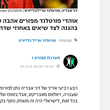
המגזין
דני אבדיה, פורטלנד טריילבלייזרס
|
אימג'בנק GettyImages, Jack Gorman
אוהדי פורטלנד מפזרים אהבה ע
בהגנה לצד שיאים באחוזי שדה 
קבוצות:
פורטלנד טרייל בלייזרס
מערכת ספורט 1
יום שני, 09:09, 02.12.24
שעברה, דאלאס מאבריקס, אבל בסופו של
בכל זאת, לישראלי היה זה משחק נוסף ב