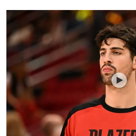
ל אביב
ליגה טורקית
תל אביב
ליגה סינית
חיפה
ליגה ברזילאית
באר שבע
ליגות נוספות
תניה
דה