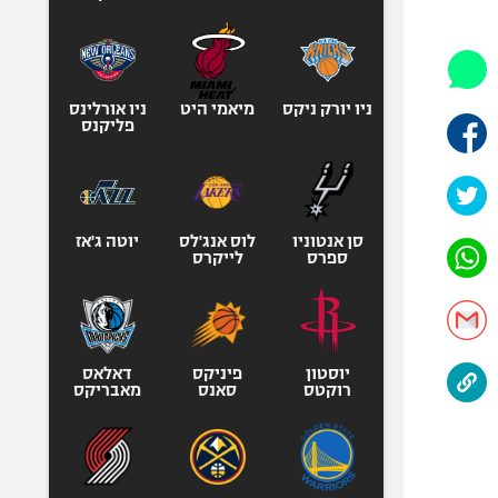
היאבקות WWE
אופניים
ספורט מוטורי
כדורמים
ניו יורק ניקס
מיאמי היט
ניו אורלינס
פליקנס
פוטבול אמריקאי NFL
בייסבול MLB
ספורט אתגרי
ואקסטרים
סן אנטוניו
לוס אנג'לס
יוטה ג'אז
ספרס
לייקרס
אומנויות לחימה
גיימינג E-Sports
יוסטון
פיניקס
דאלאס
רוקטס
סאנס
מאבריקס