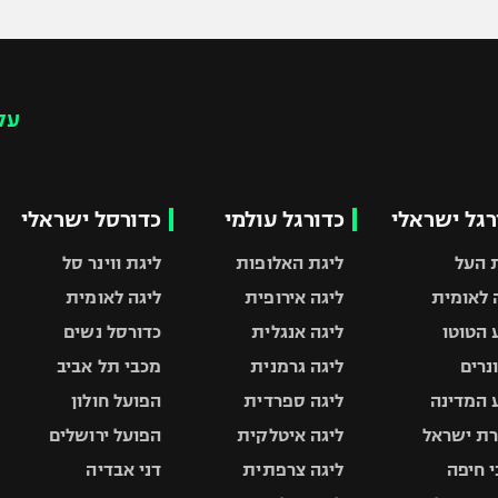
עק
רגל ישראלי
כדורגל עולמי
כדורסל ישראלי
 העל
ליגת האלופות
ליגת ווינר סל
 לאומית
ליגה אירופית
ליגה לאומית
 הטוטו
ליגה אנגלית
כדורסל נשים
ונרים
ליגה גרמנית
מכבי תל אביב
 המדינה
ליגה ספרדית
הפועל חולון
ת ישראל
ליגה איטלקית
הפועל ירושלים
 חיפה
ליגה צרפתית
דני אבדיה