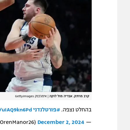
קרב מרתק. אבדיה מול לוקה
|
אימג'בנק GettyImages
בהחלט נצפה.
#פורטלנדני
om/uIAQ9kn6Pd
December 2, 2024
— Oren Manor (@OrenManor26)