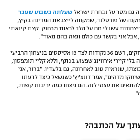
ה גם מסר על נבחרת ישראל
שעלתה בשבוע שעבר
יפות. שחקנה של פורטלנד, שמקווה לייצג את המדינה בקיץ,
חונות עשו לי חם על הלב לראות מרחוק. קצת קינאתי
 אבל אני בקשר עם כולם וגאה בהם מאוד".
מנגד, לוקה דונצ'יץ' חזר אחרי חמישה משחקים, רשם 36 נקודות לצד 13 אסיסטים בניצחון הרביעי
י קיירי אירווינג שפצוע בכתף, וללא קליי תומפסון,
וצתו, שנראית טוב לאחרונה, גם בלעדיו. "ברור, אני
יחקו מדהים", אמר דונצ'יץ' כשנשאל כיצד לדעתו
התאים את עצמי לזה. הם ניצחו כמה יריבות קשות,
".
תך על הכתבה?