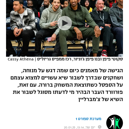
כדורסל נשים
נבחרת ישראל
יורוליג
ליגה ספרדית
טניס
VOD
מכבי תל אביב
מכבי חיפה
יורוקאפ
ליגה איטלקית
כדוריד
הפועל חולון
בית"ר ירושלים
רץ ברשת
ליגה צרפתית
כדורעף
הפועל ירושלים
מכבי תל אביב
ליגה הולנדית
שחייה
תוצאות
סקוטי פיפן ובנו פיפן ג'וניור, רכז ממפיס גריזליס
|
Cassy Athena
דני אבדיה
הפועל תל אביב
ליגה טורקית
הגישה של מאמנים כיום שמה דגש על מנוחה,
ג'ודו
הפועל חיפה
ושחקנים שבדרך לשבור שיא עשויים למצוא עצמם
לוח שידורים
ליגה סינית
על הספסל כשתוצאת המשחק ברורה. עם זאת,
אגרוף
הפועל באר שבע
פורוורד העבר הבהיר מי לדעתו מסוגל לשבור את
ליגה ברזילאית
ברחבה
השיא של צ'מברליין
ספורט אולימפי
מכבי נתניה
ליגות נוספות
UFC
"מעל הליגה" – פודקאסט
בני יהודה
מערכת ספורט 1
היאבקות WWE
יום שני, 13:14, 20.01.25