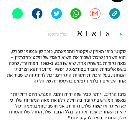
"מחצית בשכונה" – פודקאסט
אופניים
ספורט מוטורי
משתתפים וזוכים בפרסים
א
א
א
א
(גודל טקסט)
כדורמים
תקנון משתתפים וזוכים בפרסים
טניס
סקוטי פיפן מאמין שויקטור וומבניאמה, כוכב סן אנטוניו ספרס,
פוטבול אמריקאי NFL
הוא השחקן שיכול לשבור את השיא האגדי של ווילט צ'מברליין –
תקנון עבור פעילות אלקטרה
מאה נקודות במשחק אחד, שיא שנקבע ב-1962. הפורוורד, שזכה
גיימינג E-Sports
בייסבול MLB
בשש אליפויות הסביר בפודקאסט "PBD" מדוע דווקא הצרפתי
תקנון עבור פעילות ספורט 1 – "מרלן"
המחונן, בעל היכולות חסרות התקדים, יכול להיות זה שישבור את
אחד השיאים הבלתי נתפסים בהיסטוריה של הליגה.
ספורט אתגרי ואקסטרים
תנאי שימוש
פיפן הרחיב: "יותר סביר שזה יהיה וומבי. המגרש היום גדול יותר
אומנויות לחימה
מאשר המגרש בתקופה בה ווילט קלע את מאה הנקודות שלו, כי
לא הייתה אז קשת שלוש נקודות. אני חושב שוומבניאמה יכול
מדיניות פרטיות
גיימינג E-Sports
להיות האחד שיעשה את זה. בגלל הגובה שלו, הגודל שלו והטווח
שלו, המגרש נראה לו קטן יותר".
תקנון פעילות ספורט 1