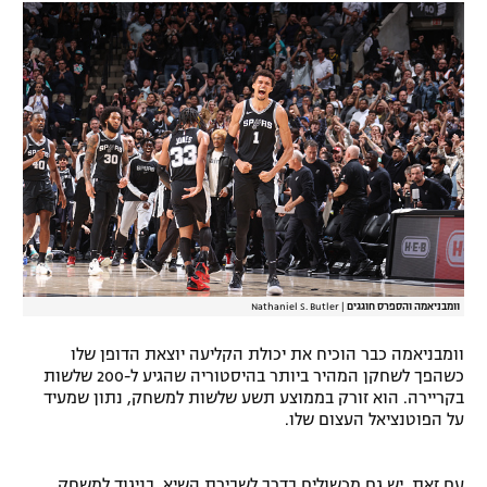
רשיון להקרנה פומבית לבית עסק
הצטרפות לחבילת הערוצים
לוח דרושים – ג'ובנט
תגיות
המגזין
וומבניאמה והספרס חוגגים
|
Nathaniel S. Butler
וומבניאמה כבר הוכיח את יכולת הקליעה יוצאת הדופן שלו
כשהפך לשחקן המהיר ביותר בהיסטוריה שהגיע ל-200 שלשות
בקריירה. הוא זורק בממוצע תשע שלשות למשחק, נתון שמעיד
על הפוטנציאל העצום שלו.
עם זאת, יש גם מכשולים בדרך לשבירת השיא. בניגוד למשחק