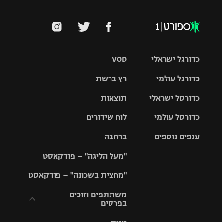
כדורגל ישראלי
VOD
כדורגל עולמי
רץ ברשת
ליגת העל
כדורסל ישראלי
תוצאות
ליגת
ליגה לאומית
האלופות
כדורסל עולמי
לוח שידורים
ליגת ווינר
סל
גביע הטוטו
ענפים נוספים
ברחבה
ליגה
NBA
אירופית
"מעל הליגה" – פודקאסט
ליגה לאומית
ליגיונרים
טניס
יורוליג
ליגה אנגלית
"מחצית בשכונה" – פודקאסט
כדורסל נשים
גביע המדינה
כדוריד
יורוקאפ
ליגה גרמנית
משתתפים וזוכים
בפרסים
מכבי תל
נבחרת
כדורעף
אביב
ישראל
ליגה