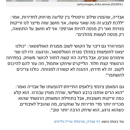
|
אימג'בנק GettyImages, Alika Jenner
אבדיה, שהפגין שילוב ורסטילי בין קליעה מרחוק לחדירות, אמר:
"ללכת לצבע זה מה שאני עושה, אני חושב שזה מייצר לנו זריקות
פנויות ואני רק מנסה להיות אגרסיבי. אני לא חושב על התוצאה,
רק מנסה לעשות מהלכים".
הפורוורד גם דיבר על הקושי לשוב מפגרת האולסטאר: "כולנו
יצאנו לחופשות במהלך פגרת האולסטאר, ונרגענו. היו לנו שני
אימונים טובים, אבל בליגה הזו קשה לחזור לכושר משחק. בפתיחה
הרגשתי קצת חלוד. הלייקרס שיחקו אתמול, וזה עזר להם להיכנס
לקצב. זה לא תירוץ, ההגנה לא קשורה למנוחה. כולנו צריכים
להשתפר".
גם המאמן צ'ונסי בילאפס התייחס להופעתו של אבדיה ואמר:
"הוא הרים אותנו ברבע השלישי, שהיה מצוין עבורנו. הוא קלע
כמה זריקות חשובות, אבל בתחילת המשחק הרגשתי שהוא
מכריח יותר מדי חדירות על שחקנים, מה שהוביל לאיבודים.
כשהוא נרגע, הוא שיחק הרבה יותר טוב".
עוד באותו נושא:
דני אבדיה
,
פורטלנד טרייל בלייזרס