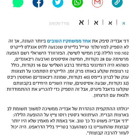
"מחצית בשכונה" – פודקאסט
אופניים
א
א
א
א
(גודל טקסט)
ספורט מוטורי
משתתפים וזוכים בפרסים
דני אבדיה סיפק את
אחד ממשחקיו הטובים
ביותר העונה, אך זה
כדורמים
תקנון משתתפים וזוכים בפרסים
לא הספיק לפורטלנד טרייל בלייזרס שנכנעה ללוס אנג'לס לייקרס
טניס
110:102 הלילה (בין חמישי לשישי). הפורוורד הישראלי רשם הופעה
פוטבול אמריקאי NFL
מרשימה עם 28 נקודות, חמישה אסיסטים וארבעה ריבאונדים,
תקנון עבור פעילות אלקטרה
כשהוא היה דומיננטי במיוחד ברבע השלישי עם 16 נקודות, כולל
גיימינג E-Sports
בייסבול MLB
12 רצופות שקלע באותו פרק זמן. הלייקרס הסתמכו על תצוגות
תקנון עבור פעילות ספורט 1 – "מרלן"
ענק של לברון ג'יימס (40 נקודות, שמונה ריבאונדים) ואוסטין ריבס
(32 נקודות, שבעה אסיסטים), שהיו השניים היחידים בקבוצתם
ספורט אתגרי ואקסטרים
שקלעו בדאבל פיגרס, אבל זה הספיק כדי להכריע את ההתמודדות
תנאי שימוש
ולצאת עם הניצחון.
אומנויות לחימה
יכולתו ההתקפית הנהדרת של אבדיה ממשיכה למשוך תשומת לב
מדיניות פרטיות
גיימינג E-Sports
בארצות הברית. העיתונאי ג'סטין רוסו צייץ על ההופעה הלילה:
"דני אבדיה פשוט כל כך טוב. אני באמת לא מאמין שלא היו יותר
קבוצות שהתעניינו בו כשהועבר בטרייד בליל הדראפט. היה יכול
תקנון פעילות ספורט 1
לעזור להרבה קבוצות".