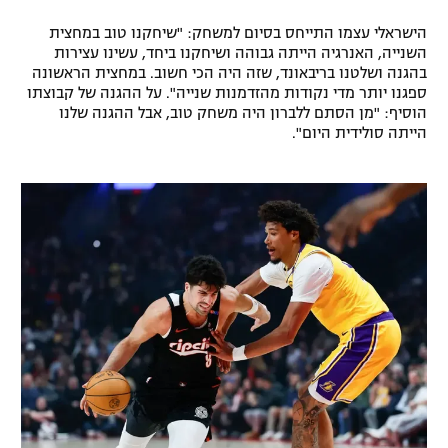
רשיון להקרנה פומבית לבית עסק
הישראלי עצמו התייחס בסיום למשחק: "שיחקנו טוב במחצית
השנייה, האנרגיה הייתה גבוהה ושיחקנו ביחד, עשינו עצירות
הצטרפות לחבילת הערוצים
בהגנה ושלטנו בריבאונד, שזה היה הכי חשוב. במחצית הראשונה
ספגנו יותר מדי נקודות מהזדמנות שנייה". על ההגנה של קבוצתו
הוסיף: "מן הסתם ללברון היה משחק טוב, אבל ההגנה שלנו
לוח דרושים – ג'ובנט
הייתה סולידית היום".
תגיות
המגזין