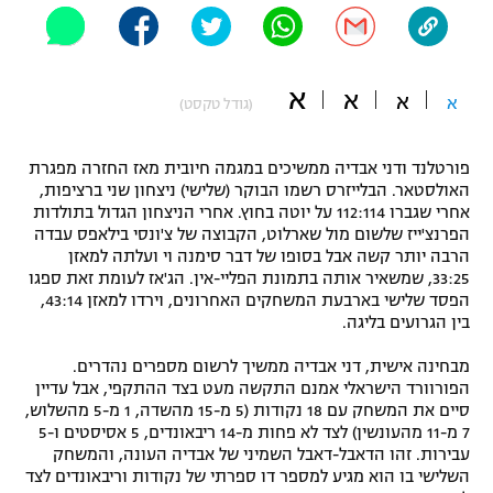
"מחצית בשכונה" – פודקאסט
אופניים
א
א
ספורט מוטורי
א
משתתפים וזוכים בפרסים
א
(גודל טקסט)
כדורמים
תקנון משתתפים וזוכים בפרסים
פורטלנד ודני אבדיה ממשיכים במגמה חיובית מאז החזרה מפגרת
טניס
האולסטאר. הבלייזרס רשמו הבוקר (שלישי) ניצחון שני ברציפות,
פוטבול אמריקאי NFL
אחרי שגברו 112:114 על יוטה בחוץ. אחרי הניצחון הגדול בתולדות
תקנון עבור פעילות אלקטרה
הפרנצ'ייז שלשום מול שארלוט, הקבוצה של צ'ונסי בילאפס עבדה
גיימינג E-Sports
בייסבול MLB
הרבה יותר קשה אבל בסופו של דבר סימנה וי ועלתה למאזן
תקנון עבור פעילות ספורט 1 – "מרלן"
33:25, שמשאיר אותה בתמונת הפליי-אין. הג'אז לעומת זאת ספגו
הפסד שלישי בארבעת המשחקים האחרונים, וירדו למאזן 43:14,
ספורט אתגרי ואקסטרים
בין הגרועים בליגה.
תנאי שימוש
אומנויות לחימה
מבחינה אישית, דני אבדיה ממשיך לרשום מספרים נהדרים.
הפורוורד הישראלי אמנם התקשה מעט בצד ההתקפי, אבל עדיין
מדיניות פרטיות
סיים את המשחק עם 18 נקודות (5 מ-15 מהשדה, 1 מ-5 מהשלוש,
גיימינג E-Sports
7 מ-11 מהעונשין) לצד לא פחות מ-14 ריבאונדים, 5 אסיסטים ו-5
עבירות. זהו הדאבל-דאבל השמיני של אבדיה העונה, והמשחק
תקנון פעילות ספורט 1
השלישי בו הוא מגיע למספר דו ספרתי של נקודות וריבאונדים לצד