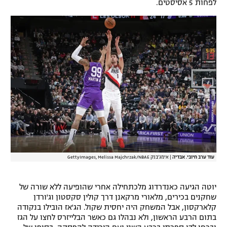
לפחות 5 אסיסטים.
רשיון להקרנה פומבית לבית עסק
הצטרפות לחבילת הערוצים
לוח דרושים – ג'ובנט
תגיות
המגזין
עוד ערב חיובי. אבדיה
|
אימג'בנק GettyImages, Melissa Majchrzak/NBAE
יוטה הגיעה כאנדרדוג מלכתחילה אחרי שהופיעה ללא שורה של
שחקנים בכירים, מלאורי מרקאנן דרך קולין סקסטון וג'ורדן
קלארקסון, אבל המשחק היה יחסית שקול. הג'אז הובילו בנקודה
בתום הרבע הראשון, ולא נבהלו גם כאשר הבלייזרס לחצו על הגז