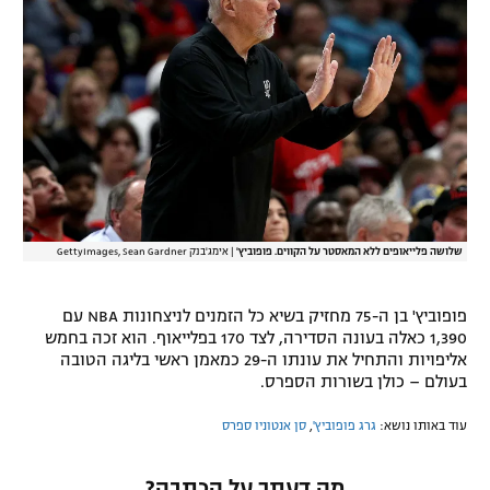
רשיון להקרנה פומבית לבית עסק
הצטרפות לחבילת הערוצים
לוח דרושים – ג'ובנט
תגיות
המגזין
שלושה פלייאופים ללא המאסטר על הקווים. פופוביץ'
|
אימג'בנק GettyImages, Sean Gardner
פופוביץ' בן ה-75 מחזיק בשיא כל הזמנים לניצחונות NBA עם
1,390 כאלה בעונה הסדירה, לצד 170 בפלייאוף. הוא זכה בחמש
אליפויות והתחיל את עונתו ה-29 כמאמן ראשי בליגה הטובה
בעולם – כולן בשורות הספרס.
עוד באותו נושא:
גרג פופוביץ'
,
סן אנטוניו ספרס
מה דעתך על הכתבה?