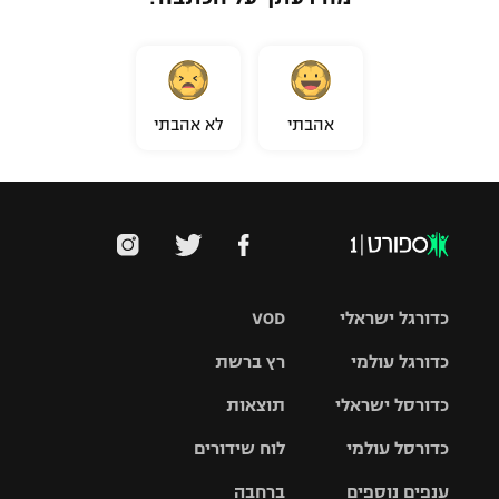
אהבתי
לא אהבתי
כדורגל ישראלי
VOD
כדורגל עולמי
רץ ברשת
ליגת העל
כדורסל ישראלי
תוצאות
ליגת
ליגה לאומית
האלופות
כדורסל עולמי
לוח שידורים
ליגת ווינר
סל
גביע הטוטו
ענפים נוספים
ברחבה
ליגה