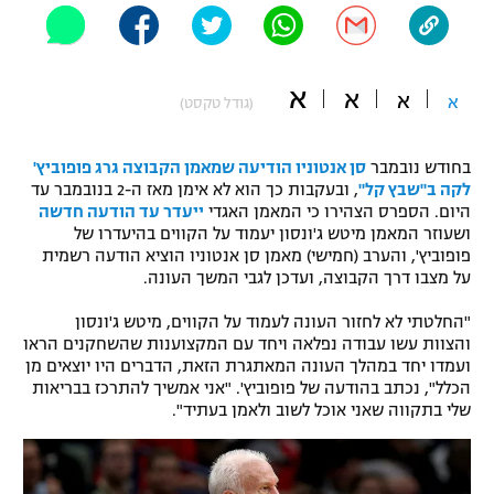
"מחצית בשכונה" – פודקאסט
אופניים
א
א
ספורט מוטורי
א
א
משתתפים וזוכים בפרסים
(גודל טקסט)
כדורמים
בחודש נובמבר
סן אנטוניו הודיעה שמאמן הקבוצה גרג פופוביץ'
תקנון משתתפים וזוכים בפרסים
טניס
לקה ב"שבץ קל"
, ובעקבות כך הוא לא אימן מאז ה-2 בנובמבר עד
פוטבול אמריקאי NFL
היום. הספרס הצהירו כי המאמן האגדי
ייעדר עד הודעה חדשה
תקנון עבור פעילות אלקטרה
ושעוזר המאמן מיטש ג'ונסון יעמוד על הקווים בהיעדרו של
גיימינג E-Sports
פופוביץ', והערב (חמישי) מאמן סן אנטוניו הוציא הודעה רשמית
בייסבול MLB
תקנון עבור פעילות ספורט 1 – "מרלן"
על מצבו דרך הקבוצה, ועדכן לגבי המשך העונה.
ספורט אתגרי ואקסטרים
"החלטתי לא לחזור העונה לעמוד על הקווים, מיטש ג'ונסון
תנאי שימוש
והצוות עשו עבודה נפלאה ויחד עם המקצוענות שהשחקנים הראו
אומנויות לחימה
ועמדו יחד במהלך העונה המאתגרת הזאת, הדברים היו יוצאים מן
הכלל", נכתב בהודעה של פופוביץ'. "אני אמשיך להתרכז בבריאות
מדיניות פרטיות
שלי בתקווה שאני אוכל לשוב ולאמן בעתיד".
גיימינג E-Sports
תקנון פעילות ספורט 1