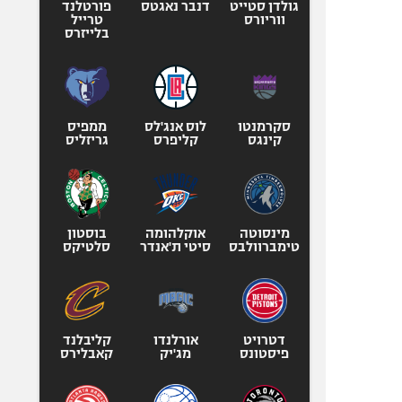
גולדן סטייט
דנבר נאגטס
פורטלנד
ווריורס
טרייל
בלייזרס
סקרמנטו
לוס אנג'לס
ממפיס
קינגס
קליפרס
גריזליס
מינסוטה
אוקלהומה
בוסטון
טימברוולבס
סיטי ת'אנדר
סלטיקס
דטרויט
אורלנדו
קליבלנד
פיסטונס
מג'יק
קאבלירס