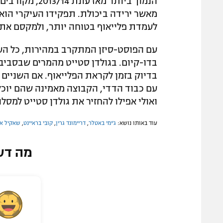
הנמוך ביותר מא
מאשר ירידה ביכולת. תפקידו העיקרי הוא 
לעמדת פלייאוף בטוחה יותר, ולמקסם את
עם הפוסט-סיזן המתקרב במהירות, כל העינ
בדו-קיום. בגולדן סטייט מהמרים שבסבי
בדיוק בזמן לקראת הפלייאוף. אם השניים י
עם כבוד הדדי, הקבוצה מאמינה שהם יוכ
ואולי אפילו להחזיר את גולדן סטייט למסלו
עוד באותו נושא:
ג'ימי באטלר
,
דריימונד גרין
,
קובי בראיינט
,
שאקיל או
מה דע