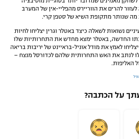
ז עונת 2013/14, מקורבים לשחקן מאמינים שמדובר יותר בסוגיית מוטיבציה
לעזור להרים את הווריירס מהפליי-אין של המערב
 מה שנותר מתקופת השיא של סטפן קרי.
יים נשואות לשאלה כיצד באטלר וגרין יצליחו לחיות
בתו החדשה, באטלר ימצא מחדש את התחרותיות שלו
צליחו לאמץ את מודל אוניל-בראיינט של יריבות בריאה
לו לנתב את האש התחרותית שלהם לכדורסל מנצח –
ל האליפות.
ניל
תך על הכתבה?