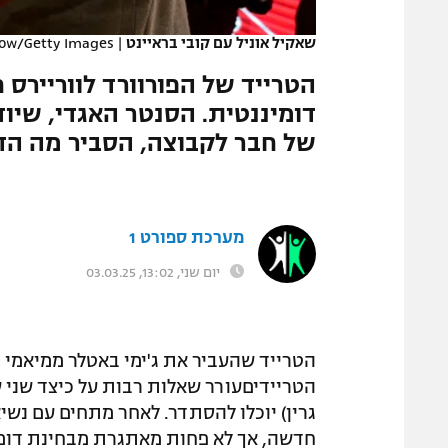
המגזין
שאקיל אוניל עם קובי בראיינט
|
How/Getty Images
הטרייד של הפורוורד לווריירס 
דומיננטית. הסנטר האגדי, שיוד
של חבר לקבוצה, הסביר מה הדר
מערכת ספורט 1
יום שני, 13:02, 03.03.25
הטרייד שהעביר את ג'ימי באטלר ממיאמי הי
הטריידיםעורר שאלות רבות על כיצד שני ש
גרין) יוכלו להסתדר. לאחר מתחים עם נשי
חדשה, אך לא פחות מאתגרת מבחינת דומינ