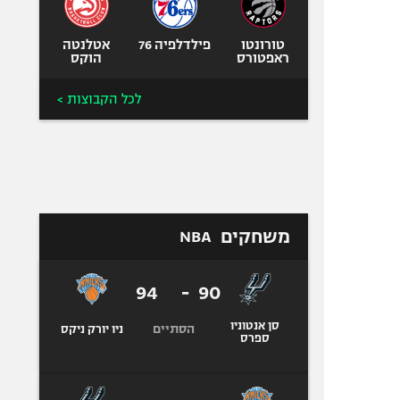
טורונטו
פילדלפיה 76
אטלנטה
ראפטורס
הוקס
לכל הקבוצות >
משחקים
NBA
94
-
90
סן אנטוניו
הסתיים
ניו יורק ניקס
ספרס