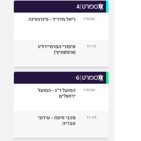
עכשיו
ריאל מדריד - פיורנטינה
11:15
סיפורי הפרמיירליג
(איפסוויץ')
עכשיו
הפועל ר"ג - הפועל
ירושלים
11:45
מכבי חיפה - עירוני
טבריה