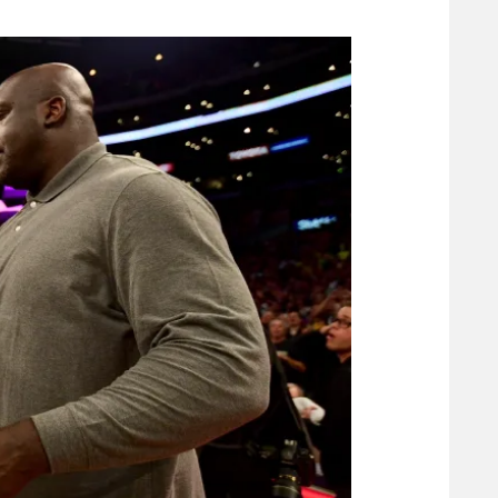
משתתפים וזוכים בפרסים
מכבי ת
הפועל 
תקנון משתתפים וזוכים בפרסים
הפועל 
תקנון עבור פעילות אלקטרה
הפועל 
תקנון עבור פעילות ספורט 1 – "מרלן"
מכבי נ
טניס
בני יהו
גיימינג E-Sports
תנאי שימוש
מדיניות פרטיות
תקנון פעילות ספורט 1
רשיון להקרנה פומבית לבית עסק
הצטרפות לחבילת הערוצים
לוח דרושים – ג'ובנט
תגיות