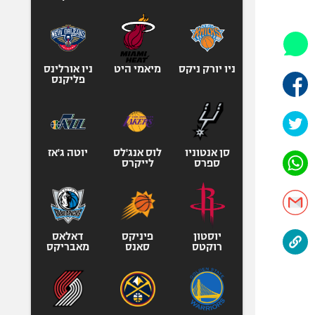
היאבקות WWE
אופניים
ספורט מוטורי
כדורמים
ניו יורק ניקס
מיאמי היט
ניו אורלינס
פליקנס
פוטבול אמריקאי NFL
בייסבול MLB
ספורט אתגרי
ואקסטרים
סן אנטוניו
לוס אנג'לס
יוטה ג'אז
ספרס
לייקרס
אומנויות לחימה
גיימינג E-Sports
יוסטון
פיניקס
דאלאס
רוקטס
סאנס
מאבריקס