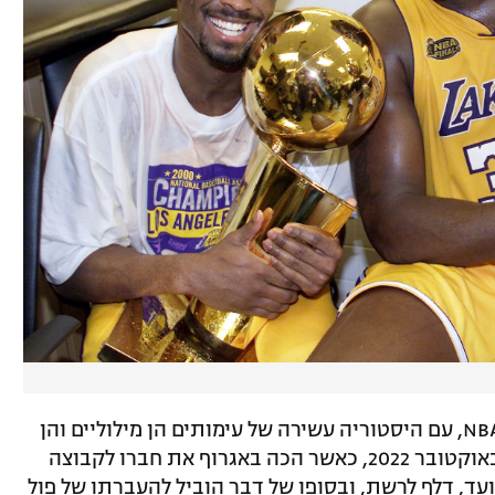
האינטנסיביות של גרין אינה דבר חדש ב-NBA, עם היסטוריה עשירה של עימותים הן מילוליים והן
פיזיים. האירוע המפורסם ביותר התרחש באוקטובר 2022, כאשר הכה באגרוף את חברו לקבוצה
תועד, דלף לרשת, ובסופו של דבר הוביל להעברתו של פול