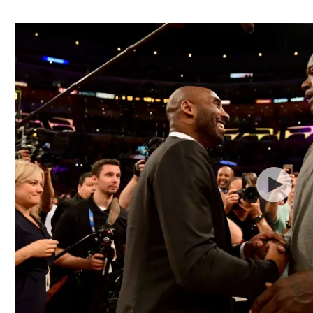
ל אביב
ליגה טורקית
תל אביב
ליגה סינית
חיפה
ליגה ברזילאית
באר שבע
ליגות נוספות
תניה
דה