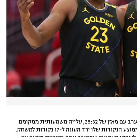
הווריירס נמצאים כעת במקום השביעי במערב עם מאזן של 28:32, עלייה משמעותית ממקומם
העשירי טרם הגעתו של באטלר. למרות שממוצע הנקודות שלו ירד העונה ל-17 נקודות למשחק,