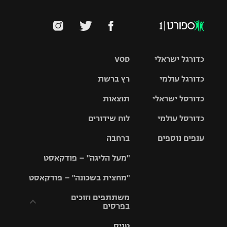
כדורגל ישראלי
VOD
כדורגל עולמי
רץ ברשת
ליגת העל
כדורסל ישראלי
תוצאות
ליגת
ליגה לאומית
האלופות
כדורסל עולמי
לוח שידורים
ליגת ווינר
סל
גביע הטוטו
ענפים נוספים
ברחבה
ליגה
NBA
אירופית
"מעל הליגה" – פודקאסט
ליגה לאומית
ליגיונרים
טניס
יורוליג
ליגה אנגלית
"מחצית בשכונה" – פודקאסט
כדורסל נשים
גביע המדינה
כדוריד
יורוקאפ
ליגה גרמנית
משתתפים וזוכים
בפרסים
מכבי תל
נבחרת
כדורעף
אביב
ישראל
ליגה
טניס