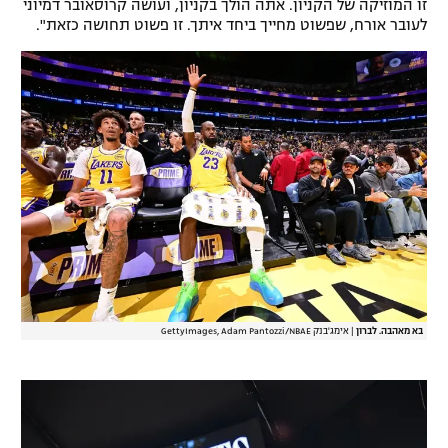
זו המוזיקה של הקניון. אתה הולך בקניון, ועושה קרוסאובר דמיוני
לעובר אורח, שפשוט מחייך ביחד איתך. זו פשוט תחושה כזאת".
בא מאהבה. לברון
|
אימג'בנק GettyImages, Adam Pantozzi/NBAE