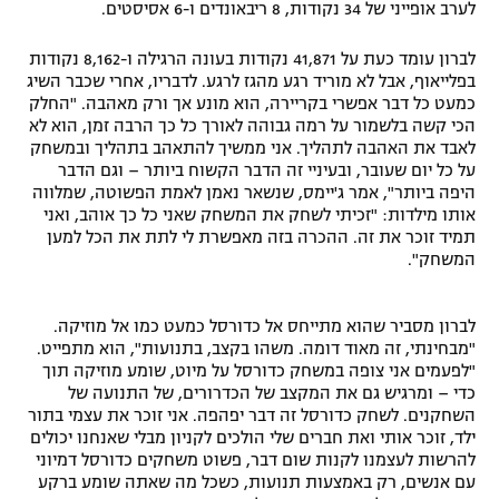
לערב אופייני של 34 נקודות, 8 ריבאונדים ו-6 אסיסטים.
רשיון להקרנה פומבית לבית עסק
לברון עומד כעת על 41,871 נקודות בעונה הרגילה ו-8,162 נקודות
הצטרפות לחבילת הערוצים
בפלייאוף, אבל לא מוריד רגע מהגז לרגע. לדבריו, אחרי שכבר השיג
כמעט כל דבר אפשרי בקריירה, הוא מונע אך ורק מאהבה. "החלק
הכי קשה בלשמור על רמה גבוהה לאורך כל כך הרבה זמן, הוא לא
לוח דרושים – ג'ובנט
לאבד את האהבה לתהליך. אני ממשיך להתאהב בתהליך ובמשחק
על כל יום שעובר, ובעיניי זה הדבר הקשוח ביותר – וגם הדבר
תגיות
היפה ביותר", אמר ג'יימס, שנשאר נאמן לאמת הפשוטה, שמלווה
אותו מילדות: "זכיתי לשחק את המשחק שאני כל כך אוהב, ואני
תמיד זוכר את זה. ההכרה בזה מאפשרת לי לתת את הכל למען
המגזין
המשחק".
לברון מסביר שהוא מתייחס אל כדורסל כמעט כמו אל מוזיקה.
"מבחינתי, זה מאוד דומה. משהו בקצב, בתנועות", הוא מתפייט.
"לפעמים אני צופה במשחק כדורסל על מיוט, שומע מוזיקה תוך
כדי – ומרגיש גם את המקצב של הכדרורים, של התנועה של
השחקנים. לשחק כדורסל זה דבר יפהפה. אני זוכר את עצמי בתור
ילד, זוכר אותי ואת חברים שלי הולכים לקניון מבלי שאנחנו יכולים
להרשות לעצמנו לקנות שום דבר, פשוט משחקים כדורסל דמיוני
עם אנשים, רק באמצעות תנועות, כשכל מה שאתה שומע ברקע