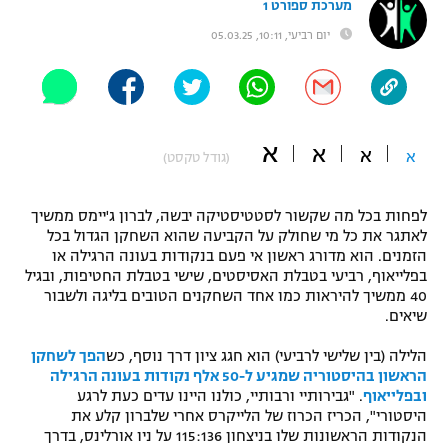
מערכת ספורט 1
"מחצית בשכונה" – פודקאסט
יום רביעי, 10:11, 05.03.25
אופניים
ספורט מוטורי
משתתפים וזוכים בפרסים
כדורמים
א
א
תקנון משתתפים וזוכים בפרסים
א
א
(גודל טקסט)
טניס
פוטבול אמריקאי NFL
תקנון עבור פעילות אלקטרה
לפחות בכל מה שקשור לסטטיסטיקה יבשה, לברון ג'יימס ממשיך
גיימינג E-Sports
בייסבול MLB
לאתגר את כל מי שחולק על הקביעה שהוא השחקן הגדול בכל
תקנון עבור פעילות ספורט 1 – "מרלן"
הזמנים. הוא מדורג ראשון אי פעם בנקודות בעונה הרגילה או
בפלייאוף, רביעי בטבלת האסיסטים, שישי בטבלת החטיפות, ובגיל
ספורט אתגרי ואקסטרים
40 ממשיך להיראות כמו אחד השחקנים הטובים בליגה ולשבור
תנאי שימוש
שיאים.
אומנויות לחימה
הלילה (בין שלישי לרביעי) הוא חגג ציון דרך נוסף, כש
הפך לשחקן
מדיניות פרטיות
הראשון בהיסטוריה שמגיע ל-50 אלף נקודות בעונה הרגילה
גיימינג E-Sports
ובפלייאוף
. "גבירותיי ורבותיי, כולנו היינו עדים כעת לרגע
היסטורי", הכריז הכרוז של הלייקרס אחרי שלברון קלע את
תקנון פעילות ספורט 1
הנקודות הראשונות שלו בניצחון 115:136 על ניו אורלינס, בדרך