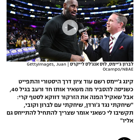
כדורסל נשים
נבחרת ישראל
יורוליג
ליגה ספרדית
טניס
VOD
מכבי תל אביב
מכבי חיפה
יורוקאפ
ליגה איטלקית
כדוריד
הפועל חולון
בית"ר ירושלים
רץ ברשת
ליגה צרפתית
כדורעף
הפועל ירושלים
מכבי תל אביב
ליגה הולנדית
שחייה
תוצאות
לברון ג'יימס, לוס אנג'לס לייקרס
|
GettyImages, Juan
דני אבדיה
הפועל תל אביב
Ocampo/NBAE
ליגה טורקית
ג'ודו
קינג ג'יימס רשם עוד ציון דרך היסטורי והתפייט
הפועל חיפה
לוח שידורים
כשניסה להסביר מה משאיר אותו חד ורעב בגיל 40,
ליגה סינית
אגרוף
אבל שאקיל הפנה את הזרקור דווקא לסטף קרי:
הפועל באר שבע
ליגה ברזילאית
"שיחקתי נגד ג'ורדן, שיחקתי עם לברון וקובי,
ברחבה
ספורט אולימפי
תקשיבו לי כשאני אומר שצריך להתחיל להתייחס גם
מכבי נתניה
ליגות נוספות
אליו"
UFC
"מעל הליגה" – פודקאסט
בני יהודה
היאבקות WWE