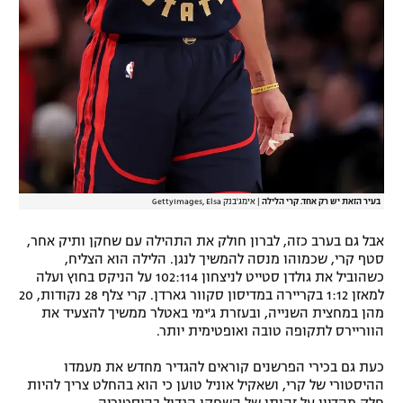
בעיר הזאת יש רק אחד. קרי הלילה
|
אימג'בנק GettyImages, Elsa
אבל גם בערב כזה, לברון חולק את התהילה עם שחקן ותיק אחר,
סטף קרי, שכמוהו מנסה להמשיך לנגן. הלילה הוא הצליח,
כשהוביל את גולדן סטייט לניצחון 102:114 על הניקס בחוץ ועלה
למאזן 1:12 בקריירה במדיסון סקוור גארדן. קרי צלף 28 נקודות, 20
מהן במחצית השנייה, ובעזרת ג'ימי באטלר ממשיך להצעיד את
הווריירס לתקופה טובה ואופטימית יותר.
כעת גם בכירי הפרשנים קוראים להגדיר מחדש את מעמדו
ההיסטורי של קרי, ושאקיל אוניל טוען כי הוא בהחלט צריך להיות
חלק מהדיון על זהותו של השחקן הגדול בהיסטוריה.