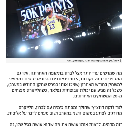
|
אימג'בנק GettyImages, Juan Ocampo/NBAE
מה שמרשים עוד יותר אצל לברון בתקופה האחרונה, אלו גם
המספרים: 29.3 נקודות, 10.5 ריבאונדים ו-6.9 אסיסטים בממוצע
למשחק בחודש האחרון (שזיכו אותו בפרס שחקן החודש במערב),
כשכל זה מגיע עם יכולת קבוצתית נפלאה, כשהלייקרס מנצחים
מ-20 המשחקים האחרונים.
לצד לוקה דונצ'יץ' שהולך ומפתח כימיה עם לברון, הלייקרס
מדורגים לפתע במקום השני במערב ושוב מעזים לדבר על אליפות.
"זה מדהים. לראות אותו עושה את מה שהוא עושה בגיל שלו, זה