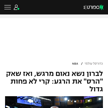
כדורגל ישראלי
ליגת העל
כדורגל עולמי
/
כדורסל עולמי
NBA
ליגה לאומית
לברון נשא נאום מרגש, ואז שאק
ליגת האלופות
כדורסל ישראלי
גביע הטוטו
"הרס" את הרגע: קרי לא פחות
ליגה אירופית
גדול
ליגת ווינר סל
ליגיונרים
כדורסל עולמי
ליגה אנגלית
ליגה לאומית
גביע המדינה
NBA
ליגה גרמנית
ענפים נוספים