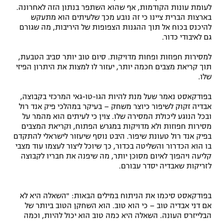
לעומת עונות הקודמות, אף שהוא השתפר בנתון הזה לאחרונה.
בארצות הברית ציינו כי זה נובע מכך שלעיתים הוא מתעקש
להיכנס בכוח אל תוך ההגנות הצפופות של היריבות, מה שגורם
גם לאיבודי כדור.
למסירות חפוזות ופחות מדויקות. סיום טוב יותר סביב הטבעת,
תוך קריאת מצבים חכמה יותר, יעזור לו למצות את היתרון הפיזי
שלו.
בפודקאסט נאמר שעל מנת להיות הגו-טו-גאי המרכזי בקבוצה,
אבדיה זקוק לשיפור כיוצר משחק – בעיקר במהלכי פיק אנד רול
ובכל הנוגע ליכולת המסירה שלו. צוין כי לעיתים הוא מהמר על
מסירות חפוזות ולא מדויקות במגרש הפתוח, וקריאת המצבים
בפיק אנד רול טעונת שיפור. היבט נוסף שיעזור לישראלי להתקדם
בו הוא הכדרור והשליטה בכדור, כך שיוכל ליצור לעצמו עוד מצבי
קליעה ויהפוך לאיום מסוכן יותר, מה שיפנה את חבריו לקבוצה
לזריקות שאבדיה יסדר עבורם.
בפודקאסט סיכמו את הניתוח במילים הבאות: "השאלה היא לא
אם דני אבדיה טוב – כי הוא טוב. הוא השחקן הטוב ביותר של
הבלייזרס העונה. השאלה היא כמה טוב הוא יכול להיות, וכמה