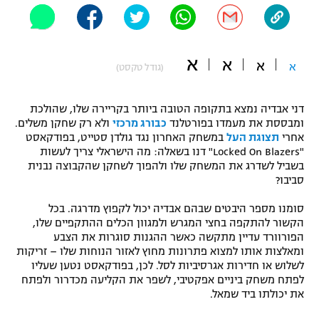
"מחצית בשכונה" – פודקאסט
אופניים
א
א
ספורט מוטורי
א
משתתפים וזוכים בפרסים
א
(גודל טקסט)
כדורמים
תקנון משתתפים וזוכים בפרסים
דני אבדיה נמצא בתקופה הטובה ביותר בקריירה שלו, שהולכת
טניס
ומבססת את מעמדו בפורטלנד
כבורג מרכזי
ולא רק שחקן משלים.
פוטבול אמריקאי NFL
אחרי
תצוגת העל
במשחק האחרון נגד גולדן סטייט, בפודקאסט
תקנון עבור פעילות אלקטרה
"Locked On Blazers" דנו בשאלה: מה הישראלי צריך לעשות
גיימינג E-Sports
בייסבול MLB
בשביל לשדרג את המשחק שלו ולהפוך לשחקן שהקבוצה נבנית
תקנון עבור פעילות ספורט 1 – "מרלן"
סביבו?
ספורט אתגרי ואקסטרים
סומנו מספר היבטים שבהם אבדיה יכול לקפוץ מדרגה. בכל
תנאי שימוש
הקשור להתקפה בחצי המגרש ולמגוון הכלים ההתקפיים שלו,
אומנויות לחימה
הפורוורד עדיין מתקשה כאשר ההגנות סוגרות את הצבע
ומאלצות אותו למצוא פתרונות מחוץ לאזור הנוחות שלו – זריקות
מדיניות פרטיות
לשלוש או חדירות אגרסיביות לסל. לכן, בפודקאסט נטען שעליו
גיימינג E-Sports
לפתח משחק ביניים אפקטיבי, לשפר את הקליעה מכדרור ולפתח
את יכולתו ביד שמאל.
תקנון פעילות ספורט 1