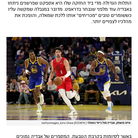
התלות הגדולה מדי ביד החזקה שלו היא אספקט שפרשנים ניתחו
רשיון להקרנה פומבית לבית עסק
באבדיה עוד מלפני שנבחר בדראפט. מדובר במגבלה שמקשה עליו
כששומרים טובים "מכריחים" אותו ללכת שמאלה, והופכת את
מהלכיו לצפויים יותר.
הצטרפות לחבילת הערוצים
לוח דרושים – ג'ובנט
תגיות
המגזין
איזה משחק. אבדיה מול ג'ימי באטלר
|
אימג'בנק GettyImages, Ezra Shaw
באשר לסיומות בקרבת הטבעת, המספרים של אבדיה נמוכים