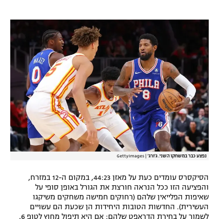
רשיון להקרנה פומבית לבית עסק
הצטרפות לחבילת הערוצים
לוח דרושים – ג'ובנט
תגיות
המגזין
נפצע כבר במשחקו השני. ג'ורג'
|
GettyImages
הסיקסרס עומדים כעת על מאזן 44:23, במקום ה-12 במזרח,
והפציעה הזו ככל הנראה חורצת את הגורל באופן סופי על
שאיפות הפלייאין שלהם (רחוקים חמישה משחקים משיקגו
העשירית). החדשות הטובות היחידות הן שכעת הם עשויים
לשמור על בחירת הדראפט שלהם: אם היא תיפול מחוץ לטופ 6,