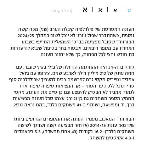
א
"מחצית בשכונה" – פודקאסט
א
א
א
(גודל טקסט)
אופניים
ספורט מוטורי
משתתפים וזוכים בפרסים
העונה המסויטת של פילדלפיה קיבלה הערב (שני) מכה קשה
נוספת, כשהתברר שפול ג'ורג' לא יוכל לשוב במהלך 2024/25.
הפורוורד שסובל מפציעה בברכו השמאלית התייעץ בשבוע
כדורמים
תקנון משתתפים וזוכים בפרסים
האחרון עם מספר רופאים, ולבסוף בחר בטיפול שיביא להיעדרות
טניס
בת חודש וחצי לכל הפחות, כך שלא יחזור העונה.
פוטבול אמריקאי NFL
תקנון עבור פעילות אלקטרה
ג'ורג' בן ה-34 היה ההחתמה הגדולה של פילי בקיץ שעבר, עם
גיימינג E-Sports
בייסבול MLB
חוזה עתק של 212 מיליון דולר לארבע שנים. צירופו עם ג'ואל
תקנון עבור פעילות ספורט 1 – "מרלן"
אמביד וטייריס מקסי גרם לפרשנים רבים להעריך שפילדלפיה סוף
סוף תוכל ללכת עד הסוף – אך המציאות סיפרה סיפור אחר
ספורט אתגרי ואקסטרים
לגמרי. אמביד לא הפסיק להיפצע וגם כן סיים את העונה, מקסי
תנאי שימוש
החמיץ מספר משחקים גם כן וג'ורג' עצמו סבל העונה מפציעות
אומנויות לחימה
ברך, יד ומפשעה, ושותף ב-41 משחקים בלבד, בהם נראה נורא.
מדיניות פרטיות
גיימינג E-Sports
הפורוורד המאכזב מעמיד העונה את המספרים הגרועים ביותר
שלו מאז עונת 2014/15 (אז חזר מפציעה קשה ושותף לשישה
משחקים בלבד): 16.2 נקודות (43 אחוז מהשדה), 5.3 ריבאונדים
תקנון פעילות ספורט 1
ו-4.3 אסיסטים למשחק.