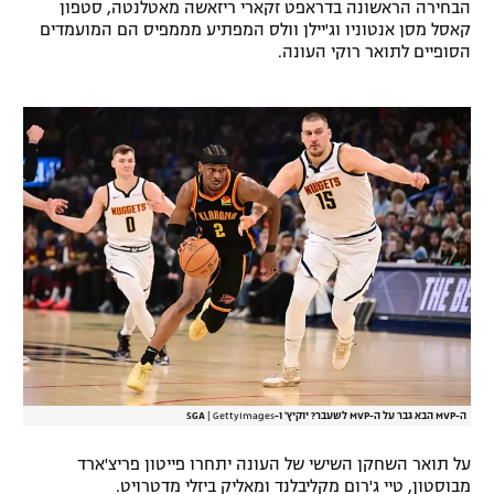
הבחירה הראשונה בדראפט זקארי ריזאשה מאטלנטה, סטפון
רשיון להקרנה פומבית לבית עסק
קאסל מסן אנטוניו וג'יילן וולס המפתיע מממפיס הם המועמדים
הסופיים לתואר רוקי העונה.
הצטרפות לחבילת הערוצים
לוח דרושים – ג'ובנט
תגיות
המגזין
ה-MVP הבא גבר על ה-MVP לשעבר? יוקיץ' ו-SGA
GettyImages
|
על תואר השחקן השישי של העונה יתחרו פייטון פריצ'ארד
מבוסטון, טיי ג'רום מקליבלנד ומאליק ביזלי מדטרויט.