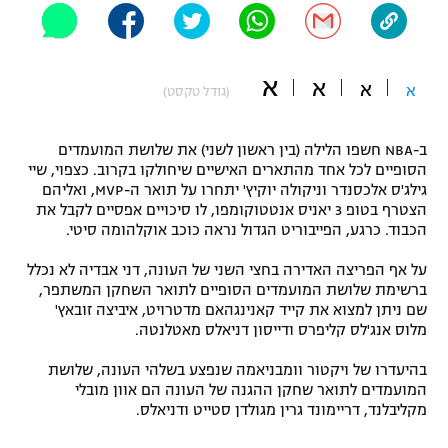
"מחצית בשכונה" – פודקאסט
אופניים
א
א
א
ספורט מוטורי
א
משתתפים וזוכים בפרסים
(גודל טקסט)
כדורמים
ב-NBA חשפו הלילה (בין ראשון לשני) את שלושת המועמדים
תקנון משתתפים וזוכים בפרסים
טניס
הסופיים לכל אחד מהתארים האישיים שיחולקו בקרוב. כצפוי, שיי
פוטבול אמריקאי NFL
גילג'ס אלכסנדר וניקולה יוקיץ' יתחרו על תואר ה-MVP, ואליהם
תקנון עבור פעילות אלקטרה
הצטרף בטופ 3 יאניס אנטטוקומפו, לו סיכויים אפסיים לקבל את
גיימינג E-Sports
הכבוד. כרגע, הפייבוריט הגדול נראה כוכב אוקלהומה סיטי.
בייסבול MLB
תקנון עבור פעילות ספורט 1 – "מרלן"
על אף הפריצה האדירה בחצי השני של העונה, דני אבדיה לא נכלל
ספורט אתגרי ואקסטרים
ברשימת שלושת המועמדים הסופיים לתואר השחקן המשתפר,
תנאי שימוש
שם ניתן למצוא את קייד קאנינגהאם מדטרויט, איביצה זובאץ'
אומנויות לחימה
מלוס אנג'לס קליפרס ודייסון דניאלס מאטלנטה.
מדיניות פרטיות
בהיעדרו של ויקטור וומבניאמה שנפצע בשלהי העונה, שלושת
גיימינג E-Sports
המועמדים לתואר שחקן ההגנה של העונה הם אוון מובלי
מקליבלנד, דריימונד גרין מגולדן סטייט ודניאלס.
תקנון פעילות ספורט 1