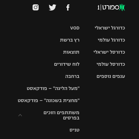
כדורגל ישראלי
VOD
כדורגל עולמי
רץ ברשת
ליגת העל
כדורסל ישראלי
תוצאות
ליגת
ליגה לאומית
האלופות
כדורסל עולמי
לוח שידורים
ליגת ווינר
סל
גביע הטוטו
ענפים נוספים
ברחבה
ליגה
NBA
אירופית
"מעל הליגה" – פודקאסט
ליגה לאומית
ליגיונרים
טניס
יורוליג
ליגה אנגלית
"מחצית בשכונה" – פודקאסט
כדורסל נשים
גביע המדינה
כדוריד
יורוקאפ
ליגה גרמנית
משתתפים וזוכים
בפרסים
מכבי תל
נבחרת
כדורעף
אביב
ישראל
ליגה
טניס
ספרדית
תקנון משתתפים
שחייה
הפועל חולון