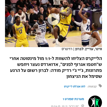
כדורסל נשים
נבחרת ישראל
יורוליג
ליגה ספרדית
טניס
VOD
מכבי תל אביב
מכבי חיפה
יורוקאפ
ליגה איטלקית
כדוריד
הפועל חולון
בית"ר ירושלים
רץ ברשת
ליגה צרפתית
כדורעף
הפועל ירושלים
מכבי תל אביב
ליגה הולנדית
שחייה
תוצאות
ווינר, עדיין. לברון
|
רויטרס
דני אבדיה
הפועל תל אביב
ליגה טורקית
הלייקרס הצליחו להשוות ל-1:1 מול מינסוטה אחרי
ג'ודו
הפועל חיפה
ש"חטפו אגרוף לפנים", אדוארדס נעצר ויחפש
לוח שידורים
ליגה סינית
פתרונות, ג'יי ג'י רדיק מודה: לברון רשום על הרגע
אגרוף
הפועל באר שבע
שסימל את הניצחון
ליגה ברזילאית
ברחבה
ספורט אולימפי
מכבי נתניה
קבוצות:
לוס אנג'לס לייקרס
ליגות נוספות
UFC
"מעל הליגה" – פודקאסט
בני יהודה
מערכת ספורט 1
היאבקות WWE
יום רביעי, 10:11, 23.04.25