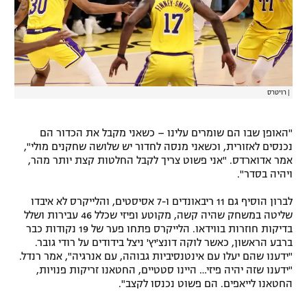
|
רויטרס
"האופן שבו הם שומרים עלינו – כשאני מקבל את הכדור הם
נכנסים לאזורית, וכשאני מנסה לחדור יש שלושה שחקנים מולי",
אמר אדוארדס. "אני פשוט צריך לקבל החלטות קצת יותר מהר,
ויהיה בסדר".
לברון הוסיף גם 11 ריבאונדים ו-7 אסיסטים, והלייקרס לא איבדו
שליטה במשחק שהיה קשה, מקוטע ופיזי שכלל 46 עבירות ושלל
בדיקות חוזרות בווידאו. הלייקרס פתחו פער של 19 נקודות כבר
ברבע הראשון, כאשר לוקה דונצ'יץ' ניצל בידודים על רודי גובר.
"ידענו שהם יעלו עם אינטנסיביות גבוהה, עם אנרגיה", אמר רנדל.
"ידענו שזה יהיה פיזי… היינו סטטיים, החטאנו זריקות פנויות,
החטאנו לייאפים. הם פשוט נכנסו לקצב".