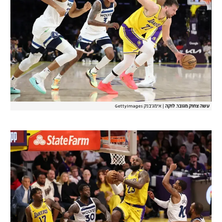
רשיון להקרנה פומבית לבית עסק
הצטרפות לחבילת הערוצים
לוח דרושים – ג'ובנט
תגיות
המגזין
עשה צחוק מגובר. לוקה
|
אימג'בנק GettyImages