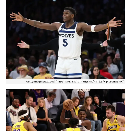
"אני פשוט צריך לקבל החלטות קצת יותר מהר, ויהיה בסדר"
|
אימג'בנק GettyImages