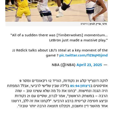
ווינר, עדיין. לברון
|
רויטרס
"All of a sudden there was [Timberwolves] momentum…
LeBron just made a massive play."
JJ Redick talks about LBJ's steal at a key moment of the
game ?️
pic.twitter.com/fIZ8qMSjmd
April 23, 2025
— NBA (@NBA)
לוקה דונצ'יץ' קלע 31 נקודות, הוריד 12 ריבאונדים ומסר 9
אסיסטים ב
ניצחון 85:94
בלילה שבין שלישי לרביעי, אבלל המפתח
היה הגנה ונחישות. "בחנו את כל מה שלא עשינו טוב – שזה
הרבה – במשחק הראשון", אמר לברון, שסיים עם 21 נקודות
וביצע חטיפה קריטית ברבע הרביעי. "לקחנו את זה ללב, דרשנו
אחד מהשני דין וחשבון, וקיבלנו תוצאה הרבה יותר טובה".