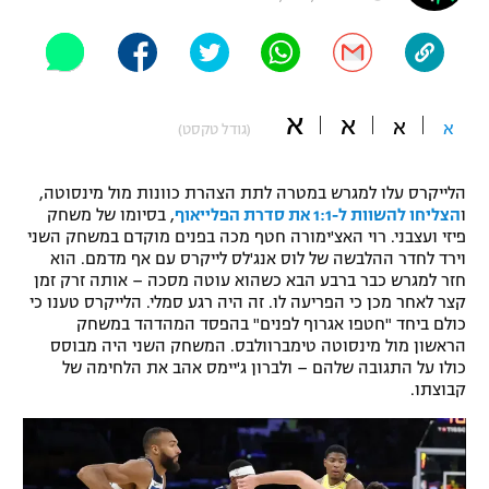
"מחצית בשכונה" – פודקאסט
אופניים
ספורט מוטורי
משתתפים וזוכים בפרסים
א
א
א
א
(גודל טקסט)
כדורמים
תקנון משתתפים וזוכים בפרסים
טניס
הלייקרס עלו למגרש במטרה לתת הצהרת כוונות מול מינסוטה,
פוטבול אמריקאי NFL
ו
הצליחו להשוות ל-1:1 את סדרת הפלייאוף
, בסיומו של משחק
תקנון עבור פעילות אלקטרה
פיזי ועצבני. רוי האצ'ימורה חטף מכה בפנים מוקדם במשחק השני
גיימינג E-Sports
בייסבול MLB
וירד לחדר ההלבשה של לוס אנג'לס לייקרס עם אף מדמם. הוא
תקנון עבור פעילות ספורט 1 – "מרלן"
חזר למגרש כבר ברבע הבא כשהוא עוטה מסכה – אותה זרק זמן
קצר לאחר מכן כי הפריעה לו. זה היה רגע סמלי. הלייקרס טענו כי
ספורט אתגרי ואקסטרים
תנאי שימוש
כולם ביחד "חטפו אגרוף לפנים" בהפסד המהדהד במשחק
הראשון מול מינסוטה טימברוולבס. המשחק השני היה מבוסס
אומנויות לחימה
כולו על התגובה שלהם – ולברון ג'יימס אהב את הלחימה של
קבוצתו.
מדיניות פרטיות
גיימינג E-Sports
תקנון פעילות ספורט 1