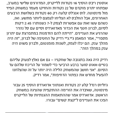
אוסטין ריבס הוסיף 16 נקודות ללייקרס, המדורגים שלישי במערב,
שפתחו יתרון מוקדם של 22 נקודות והחזיקו מעמד במשחק הפיזי
מול מינסוטה. לוס אנג'לס קלעה רק 60 נקודות בשלושת הרבעים
האחרונים, אבל הוולבס לא הצליחו לצמצם ליותר מתשע. ואז,
כשהם עשו זאת עם אפשרות לצמק ל-7 כשנותרו 2:45 דקות
לסיום, לברון חטף את הכדור מאדוארדס וסיים עם סל נהדר
שהרגיע את העניינים. "הייתה להם הזדמנות במתפרצת עם יתרון
מספרי", אמר המאמן ג'יי.ג'יי רדיק על החטיפה של לברון, "זה היה
מהלך ענק. הם יכלו לצמק, לשנות מומנטום, ולברון פשוט היה
ענק במהלך הזה".
רדיק היה גאה בתגובה של שחקניו – גם אם נאלץ לצעוק עליהם
בטיים-אאוט סוער ברבע הרביעי כדי לשמור על הריכוז שלהם עד
הסיום. "אני חושב שהמשחק הלילה היה יותר על זה שהצלחנו
להפעיל מחדש את כפתור הדחיפות", אמר רדיק.
ג'וליוס רנדל קלע 27 נקודות ואנתוני אדוארדס הוסיף 25 עבור
מינסוטה, שאיבדה את הזרימה ההתקפית שהציגה במשחק
הראשון. אדוארדס אמר שההתאמות ההגנתיות של הלייקרס
הפכו את העניינים ל"קצת קשים" עבורו.