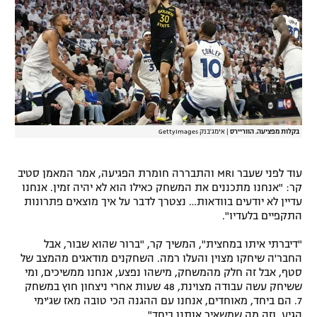
רשיון להקרנה פומבית לבית עסק
הצטרפות לחבילת הערוצים
לוח דרושים – ג'ובנט
תגיות
בקלות מפציעה. הווריירס
|
אימג'בנק GettyImages
המגזין
עוד לפני שעבר MRI והתבררה חומרת הפגיעה, אמר המאמן סטיב
קר: "אנחנו מתכננים את המשחק כאילו הוא לא יהיה זמין. אנחנו
עדיין לא יודעים בוודאות… נצטרך לדבר על איך מוצאים פתרונות
התקפיים בלעדיו".
"דיברתי איתו במחצית", המשיך קר, "ברור שהוא שבור, אבל
החבר'ה שיחקו מצוין והעלו רמה. השחקנים מודאגים מהמצב של
סטף, אבל זה חלק מהמשחק, מישהו נפצע, אנחנו ממשיכים, ומי
ששיחק עשה עבודה מצוינת, 48 שעות אחרי ניצחון חוץ במשחק
7. הם ביחד, מאוחדים, אנחנו עם ההגנה הכי טובה מאז שג'ימי
הגיע, וזה מה שמשאיר אותנו ביחד".