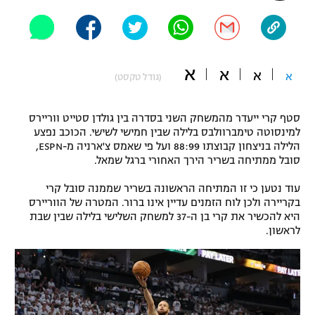
"מחצית בשכונה" – פודקאסט
אופניים
ספורט מוטורי
משתתפים וזוכים בפרסים
א
א
א
א
(גודל טקסט)
כדורמים
תקנון משתתפים וזוכים בפרסים
טניס
סטף קרי ייעדר מהמשחק השני בסדרה בין גולדן סטייט ווריירס
פוטבול אמריקאי NFL
למינסוטה טימברוולבס בלילה שבין חמישי לשישי. הכוכב נפצע
תקנון עבור פעילות אלקטרה
הלילה בניצחון קבוצתו 88:99 ועל פי שאמס צ'ארניה מ-ESPN,
סובל ממתיחה בשריר הירך האחורי ברגל שמאל.
גיימינג E-Sports
בייסבול MLB
תקנון עבור פעילות ספורט 1 – "מרלן"
עוד נטען כי זו המתיחה הראשונה בשריר שממנה סובל קרי
ספורט אתגרי ואקסטרים
בקריירה ולכן לוח הזמנים עדיין אינו ברור. המטרה של הווריירס
תנאי שימוש
היא להכשיר את קרי בן ה-37 למשחק השלישי בלילה שבין שבת
לראשון.
אומנויות לחימה
מדיניות פרטיות
גיימינג E-Sports
תקנון פעילות ספורט 1