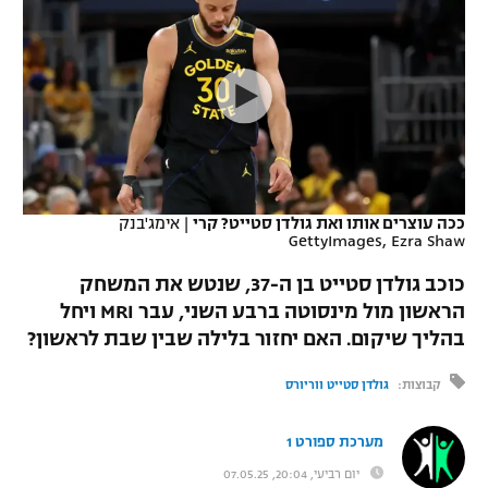
כדורסל נשים
נבחרת ישראל
יורוליג
ליגה ספרדית
טניס
VOD
מכבי תל אביב
מכבי חיפה
יורוקאפ
ליגה איטלקית
כדוריד
הפועל חולון
בית"ר ירושלים
רץ ברשת
ליגה צרפתית
כדורעף
הפועל ירושלים
מכבי תל אביב
ליגה הולנדית
שחייה
תוצאות
ככה עוצרים אותו ואת גולדן סטייט? קרי
|
אימג'בנק
דני אבדיה
הפועל תל אביב
GettyImages, Ezra Shaw
ליגה טורקית
ג'ודו
כוכב גולדן סטייט בן ה-37, שנטש את המשחק
הפועל חיפה
לוח שידורים
הראשון מול מינסוטה ברבע השני, עבר MRI ויחל
ליגה סינית
אגרוף
בהליך שיקום. האם יחזור בלילה שבין שבת לראשון?
הפועל באר שבע
ליגה ברזילאית
ברחבה
ספורט אולימפי
קבוצות:
גולדן סטייט ווריורס
מכבי נתניה
ליגות נוספות
UFC
"מעל הליגה" – פודקאסט
מערכת ספורט 1
בני יהודה
יום רביעי, 20:04, 07.05.25
היאבקות WWE