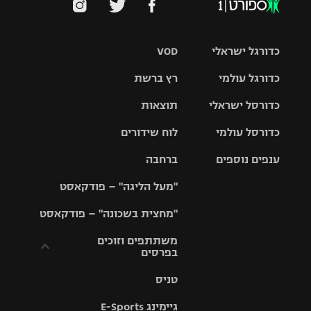
כדורגל ישראלי
VOD
כדורגל עולמי
רץ ברשת
ליגת העל
כדורסל ישראלי
תוצאות
ליגת
ליגה לאומית
האלופות
כדורסל עולמי
לוח שידורים
ליגת ווינר
סל
גביע הטוטו
ענפים נוספים
ברחבה
ליגה
NBA
אירופית
"מעל הליגה" – פודקאסט
ליגה לאומית
ליגיונרים
טניס
יורוליג
ליגה אנגלית
"מחצית בשכונה" – פודקאסט
כדורסל נשים
גביע המדינה
כדוריד
יורוקאפ
ליגה גרמנית
משתתפים וזוכים
בפרסים
מכבי תל
נבחרת
כדורעף
אביב
ישראל
ליגה
טניס
ספרדית
תקנון משתתפים
שחייה
הפועל חולון
מכבי חיפה
וזוכים בפרסים
גיימינג E-Sports