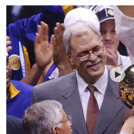
תל אביב
ליגה סינית
חיפה
ליגה ברזילאית
באר שבע
ליגות נוספות
תניה
דה