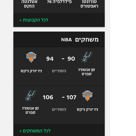
טורונטו
פילדלפיה 76
אטלנטה
ראפטורס
הוקס
לכל הקבוצות >
משחקים
NBA
94
-
90
סן אנטוניו
הסתיים
ניו יורק ניקס
ספרס
106
-
107
סן אנטוניו
הסתיים
ניו יורק ניקס
ספרס
לכל המשחקים >