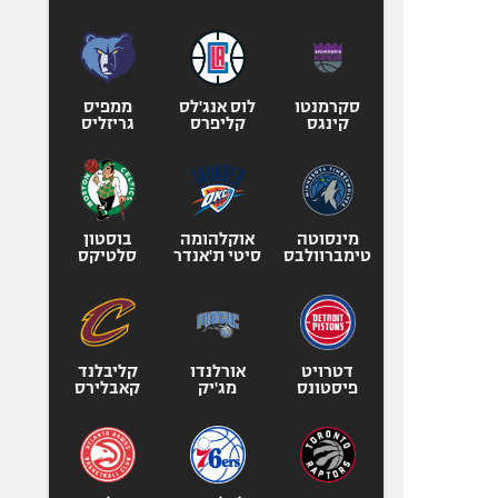
סקרמנטו
לוס אנג'לס
ממפיס
קינגס
קליפרס
גריזליס
מינסוטה
אוקלהומה
בוסטון
טימברוולבס
סיטי ת'אנדר
סלטיקס
דטרויט
אורלנדו
קליבלנד
פיסטונס
מג'יק
קאבלירס