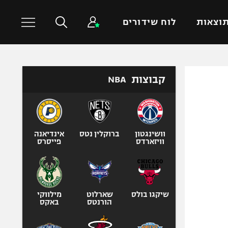
וצאות
לוח שידורים
כדורסל עולמי
ענפים נוספים
קבוצות
NBA
NBA
טניס
יורוליג
כדוריד
יורוקאפ
כדורעף
וושינגטון
ברוקלין נטס
אינדיאנה
וויזארדס
פייסרס
שחייה
ג'ודו
אגרוף
ספורט אולימפי
שיקגו בולס
שארלוט
מילווקי
הורנטס
באקס
UFC
היאבקות WWE