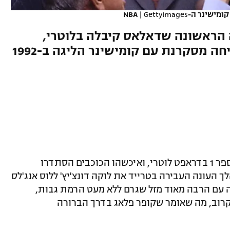
מישינר ה-NBA
GettyImages
|
 הראשונה שדאלאס קיבלה בלוטרי,
ה מסקרנת עם קומישינר הליגה ב-1992
רק 1.8% היו לדאלאס לקבל את הבחירה מספר 1 בדראפט לוטרי, ואיכשהו הכוכבים הסתדרו
עונה העבירה בטרייד את לוקה דונצ'יץ' ללוס אנג'לס
חה עם הרבה מאוד מזל שגרם ללא מעט הרמת גבות,
רוב, מה שאומר שקופר פלאג בדרך הברורה