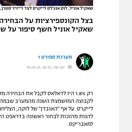
שאקיל אוניל, לוס אנג'לס לייקרס לצד דייויד סטרן, קו
בצל הקונספירציות על הבחירה
שאקיל אוניל חשף סיפור על שיח
מערכת ספורט 1
יום שני, 18:10, 19.05.25
לקבוצה המושמצת השנה מהמערב שבמהלך ה
לייקרס. על אף "האובדן" של לוקה, הצלי
להנות מהזכות לבחור ראשונה בדראפט הק
למאבריקס.