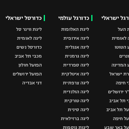
רגל ישראלי
כדורגל עולמי
כדורסל ישראלי
 העל
ליגת האלופות
ליגת ווינר סל
 לאומית
ליגה אירופית
ליגה לאומית
 הטוטו
ליגה אנגלית
כדורסל נשים
ונרים
ליגה גרמנית
מכבי תל אביב
 המדינה
ליגה ספרדית
הפועל חולון
ת ישראל
ליגה איטלקית
הפועל ירושלים
 חיפה
ליגה צרפתית
דני אבדיה
ר ירושלים
ליגה הולנדית
 תל אביב
ליגה טורקית
ל תל אביב
ליגה סינית
ל חיפה
ליגה ברזילאית
ל באר שבע
ליגות נוספות