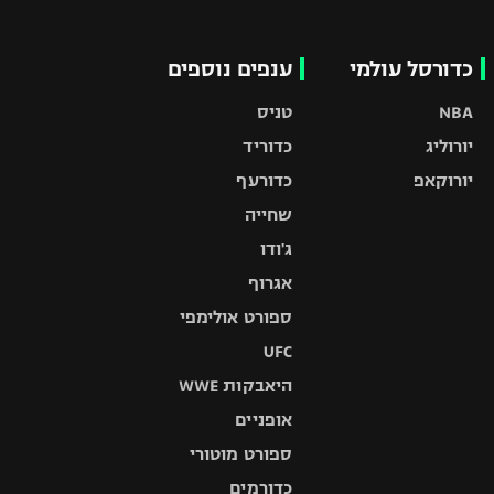
כדורסל עולמי
ענפים נוספים
NBA
טניס
יורוליג
כדוריד
יורוקאפ
כדורעף
שחייה
ג'ודו
אגרוף
ספורט אולימפי
UFC
היאבקות WWE
אופניים
ספורט מוטורי
כדורמים