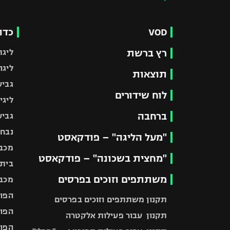
VOD
כדו
רץ ברשת
ליגת
ליגה
תוצאות
גביע
לוח שידורים
ליגי
ברחבה
גביע
נבחר
"מעל הליגה" – פודקאסט
מכבי
"מחצית בשכונה" – פודקאסט
בית"
משתתפים וזוכים בפרסים
מכבי
הפוע
תקנון משתתפים וזוכים בפרסים
הפוע
תקנון עבור פעילות אלקטרה
הפוע