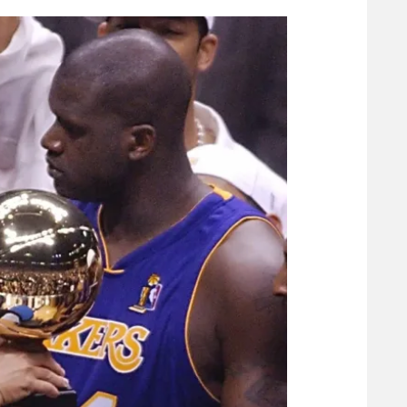
הפועל 
תקנון משתתפים וזוכים בפרסים
הפועל 
תקנון עבור פעילות אלקטרה
הפועל 
תקנון עבור פעילות ספורט 1 – "מרלן"
מכבי נ
טניס
בני יהו
גיימינג E-Sports
תנאי שימוש
מדיניות פרטיות
תקנון פעילות ספורט 1
רשיון להקרנה פומבית לבית עסק
הצטרפות לחבילת הערוצים
לוח דרושים – ג'ובנט
תגיות
המגזין