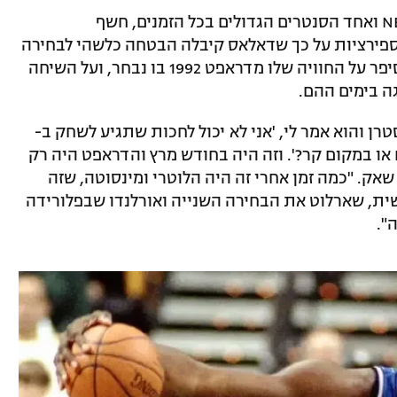
שאקיל אוניל, חבר היכל התהילה של ה-NBA ואחד הסנטרים הגדולים בכל הזמנים, חשף
ספירציות על כך שדאלאס קיבלה הבטחה כלשהי לבחירה
הראשונה בדראפט אינם כל כך תמוהים, וסיפר על החוויה שלו מדראפט 1992 בו נבחר, ועל השיחה
ה בימים ההם.
תי את דייויד סטרן והוא אמר לי, 'אני לא יכול לחכות שתגיע לשחק ב-
 או במקום קר?'. וזה היה בחודש מרץ והדראפט היה רק
ר שאק. "כמה זמן אחרי זה היה הלוטרי ומינסוטה, שזה
ית, שארלוט את הבחירה השנייה ואורלנדו שבפלורידה
".