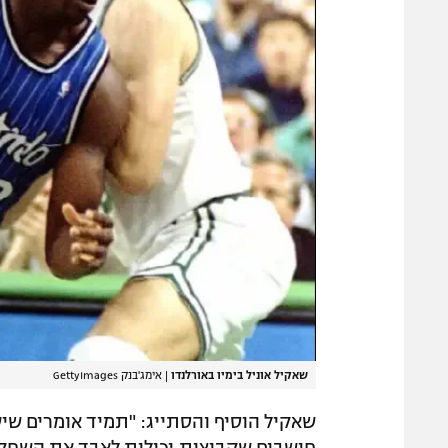
שאקיל אוניל בימיו באורלנדו
|
אימג'בנק GettyImages
שאקיל הוסיף והסתייג: "תמיד אומרים שי
חושבים שקבוצות יכולות לאבד את השחקן ה